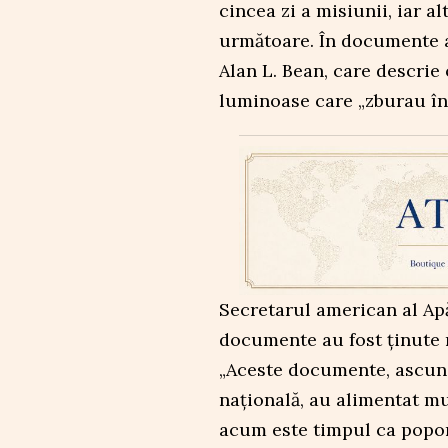
cincea zi a misiunii, iar a
următoare. În documente a
Alan L. Bean, care descrie 
luminoase care „zburau în 
Secretarul american al Apă
documente au fost ținute 
„Aceste documente, ascuns
naţională, au alimentat mul
acum este timpul ca poporu