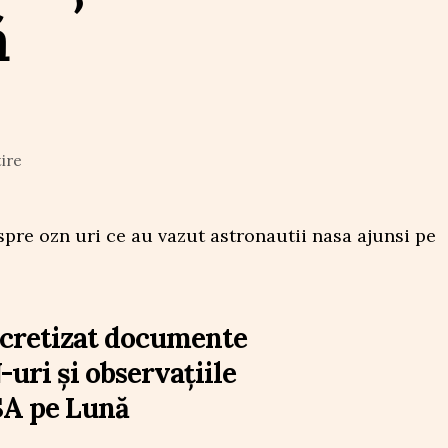
ă
tire
ecretizat documente
-uri și observațiile
SA pe Lună