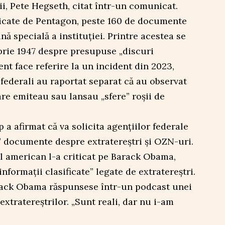
ii, Pete Hegseth, citat într-un comunicat.
blicate de Pentagon, peste 160 de documente
nă specială a instituției. Printre acestea se
brie 1947 despre presupuse „discuri
nt face referire la un incident din 2023,
 federali au raportat separat că au observat
are emiteau sau lansau „sfere” roșii de
 a afirmat că va solicita agențiilor federale
ce” documente despre extratereștri și OZN-uri.
ul american l-a criticat pe Barack Obama,
nformaţii clasificate” legate de extratereștri.
arack Obama răspunsese într-un podcast unei
extratereștrilor. „Sunt reali, dar nu i-am