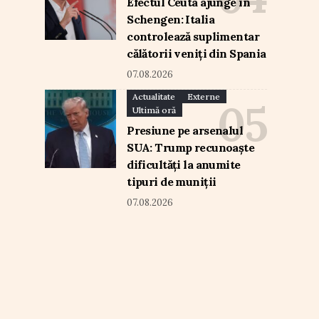
Efectul Ceuta ajunge în
Schengen: Italia
controlează suplimentar
călătorii veniți din Spania
07.08.2026
Actualitate
Externe
Ultimă oră
Presiune pe arsenalul
SUA: Trump recunoaște
dificultăți la anumite
tipuri de muniții
07.08.2026