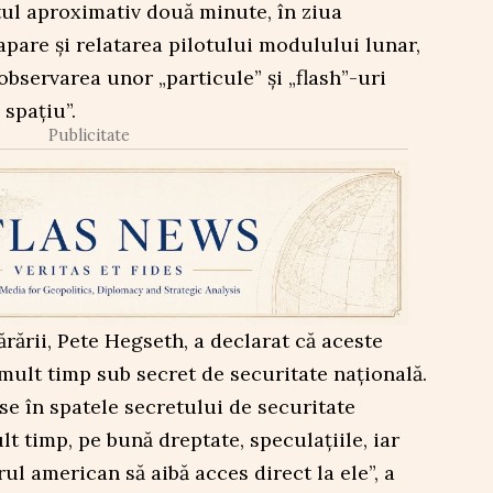
ltul aproximativ două minute, în ziua
pare și relatarea pilotului modulului lunar,
observarea unor „particule” și „flash”-uri
spațiu”.
Publicitate
rării, Pete Hegseth, a declarat că aceste
mult timp sub secret de securitate națională.
e în spatele secretului de securitate
t timp, pe bună dreptate, speculaţiile, iar
l american să aibă acces direct la ele”, a