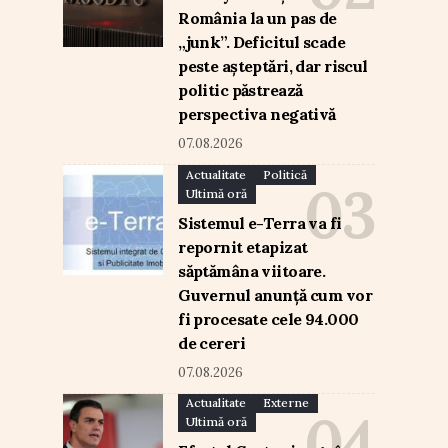
România la un pas de
„junk”. Deficitul scade
peste așteptări, dar riscul
politic păstrează
perspectiva negativă
07.08.2026
Actualitate
Politică
Ultimă oră
Sistemul e-Terra va fi
repornit etapizat
săptămâna viitoare.
Guvernul anunță cum vor
fi procesate cele 94.000
de cereri
07.08.2026
Actualitate
Externe
Ultimă oră