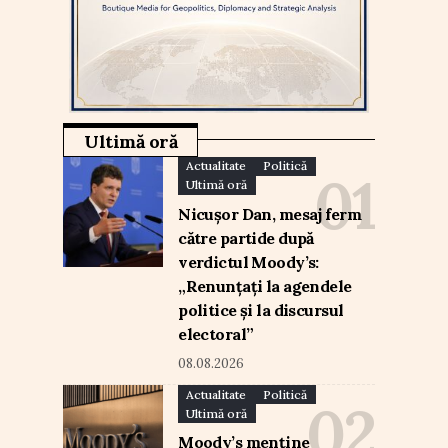
Ultimă oră
Actualitate
Politică
Ultimă oră
Nicușor Dan, mesaj ferm
către partide după
verdictul Moody’s:
„Renunțați la agendele
politice și la discursul
electoral”
08.08.2026
Actualitate
Politică
Ultimă oră
Moody’s menține