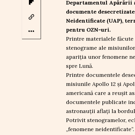
Departamentul Apărării a
documente desecretizate
Neidentificate (UAP), ter
pentru OZN-uri.
Printre materialele făcute 
stenograme ale misiunilor
apariția unor fenomene ne
spre Lună.
Printre documentele desecr
misiunile Apollo 12 și Apol
americană care a reușit as
documentele publicate inc
astronauții aflați la bord
Potrivit stenogramelor, ec
„fenomene neidentificate”. 