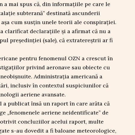
 a mai spus că, din informațiile pe care le
stalaţie subterană” destinată ascunderii
, așa cum susțin unele teorii ale conspirației.
 clarificat declarațiile și a afirmat că nu a
ul preşedinţiei (sale), că extratereştrii ar fi
mericane pentru fenomenul OZN a crescut în
stigațiilor privind aeronave sau obiecte cu
 neobișnuite. Administrația americană a
ri, inclusiv în contextul suspiciunilor că
nologii aeriene avansate.
 a publicat însă un raport în care arăta că
ege „fenomenele aeriene neidentificate” de
otrivit concluziilor acelui raport, multe
igate s-au dovedit a fi baloane meteorologice,