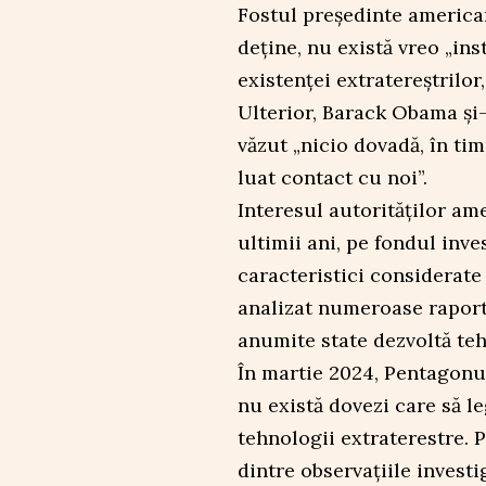
Fostul președinte american
deține, nu există vreo „in
existenței extratereștrilor
Ulterior, Barack Obama și-a
văzut „nicio dovadă, în timp
luat contact cu noi”.
Interesul autorităților a
ultimii ani, pe fondul inve
caracteristici considerate
analizat numeroase raportă
anumite state dezvoltă teh
În martie 2024, Pentagonul
nu există dovezi care să l
tehnologii extraterestre. P
dintre observațiile invest