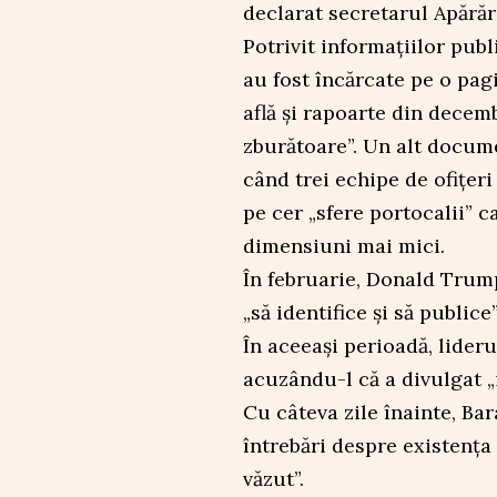
declarat secretarul Apărăr
Potrivit informațiilor pu
au fost încărcate pe o pagi
află și rapoarte din decem
zburătoare”. Un alt docume
când trei echipe de ofițeri
pe cer „sfere portocalii” c
dimensiuni mai mici.
În februarie, Donald Trump
„să identifice şi să publi
În aceeași perioadă, lider
acuzându-l că a divulgat „i
Cu câteva zile înainte, B
întrebări despre existența 
văzut”.