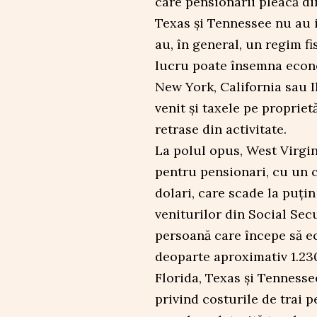
care pensionarii pleacă di
Texas și Tennessee nu au i
au, în general, un regim fi
lucru poate însemna econo
New York, California sau Il
venit și taxele pe proprie
retrase din activitate.
La polul opus, West Virgin
pentru pensionari, cu un 
dolari, care scade la puți
veniturilor din Social Secu
persoană care începe să e
deoparte aproximativ 1.230
Florida, Texas și Tennesse
privind costurile de trai p