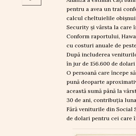
pentru a avea un trai confo
calcul cheltuielile obișnui
Security și vârsta la care
Conform raportului, Hawai
cu costuri anuale de peste
După includerea venituril
în jur de 156.600 de dolari
O persoană care începe să
pună deoparte aproximativ
această sumă până la vârs
30 de ani, contribuția lun
Fără veniturile din Social 
de dolari pentru cei care 