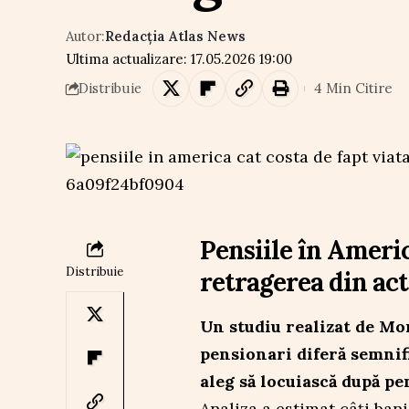
Autor:
Redacția Atlas News
Ultima actualizare: 17.05.2026 19:00
4 Min Citire
Distribuie
Pensiile în Americ
Distribuie
retragerea din act
Un studiu realizat de Mo
pensionari diferă semnifi
aleg să locuiască după pe
Analiza a estimat câți ban