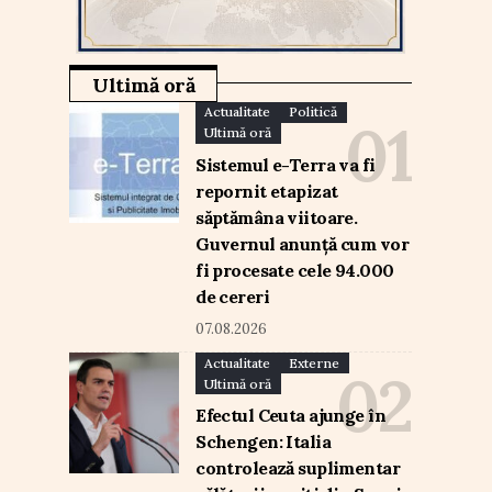
Ultimă oră
Actualitate
Politică
Ultimă oră
Sistemul e-Terra va fi
repornit etapizat
săptămâna viitoare.
Guvernul anunță cum vor
fi procesate cele 94.000
de cereri
07.08.2026
Actualitate
Externe
Ultimă oră
Efectul Ceuta ajunge în
Schengen: Italia
controlează suplimentar