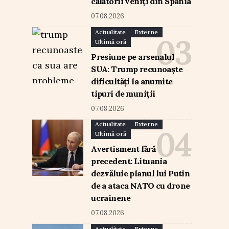
călătorii veniți din Spania
07.08.2026
Actualitate
Externe
Ultimă oră
Presiune pe arsenalul
SUA: Trump recunoaște
dificultăți la anumite
tipuri de muniții
07.08.2026
Actualitate
Externe
Ultimă oră
Avertisment fără
precedent: Lituania
dezvăluie planul lui Putin
de a ataca NATO cu drone
ucrainene
07.08.2026
Actualitate
Externe