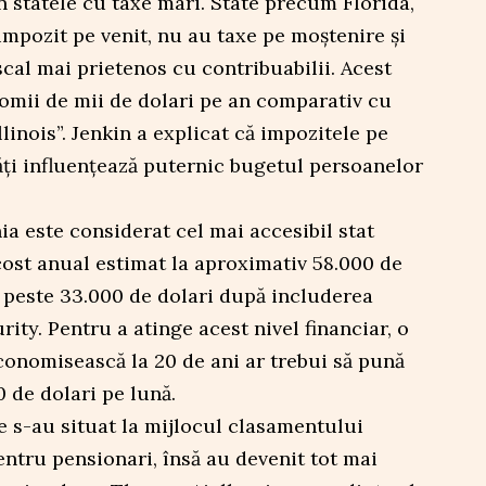
n statele cu taxe mari. State precum Florida,
mpozit pe venit, nu au taxe pe moștenire și
scal mai prietenos cu contribuabilii. Acest
mii de mii de dolari pe an comparativ cu
linois”. Jenkin a explicat că impozitele pe
tăți influențează puternic bugetul persoanelor
ia este considerat cel mai accesibil stat
cost anual estimat la aproximativ 58.000 de
n peste 33.000 de dolari după includerea
rity. Pentru a atinge acest nivel financiar, o
conomisească la 20 de ani ar trebui să pună
 de dolari pe lună.
e s-au situat la mijlocul clasamentului
entru pensionari, însă au devenit tot mai