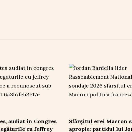
tes, audiat în Congres
Sfârșitul erei Macron s
legăturile cu Jeffrey
apropie: partidul lui J