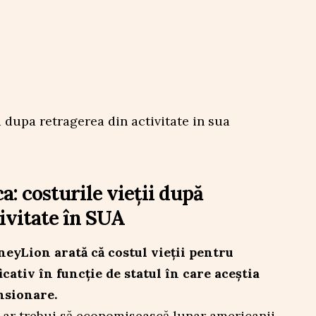
a: costurile vieții după
ivitate în SUA
neyLion arată că costul vieții pentru
cativ în funcție de statul în care aceștia
nsionare.
i ar trebui să economisească lunar americanii