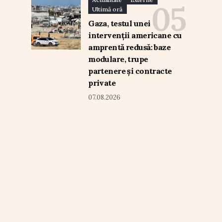
Ultimă oră
Gaza, testul unei
intervenții americane cu
amprentă redusă: baze
modulare, trupe
partenere și contracte
private
07.08.2026