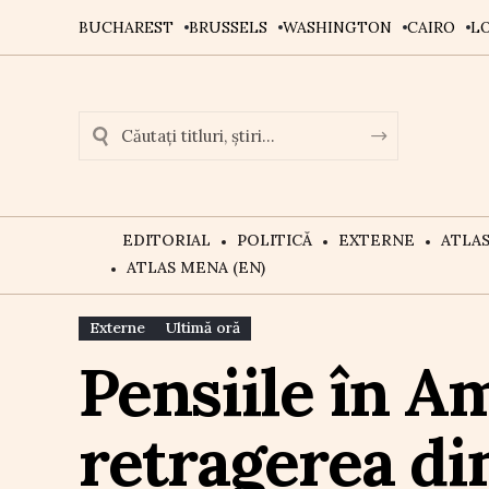
BUCHAREST
BRUSSELS
WASHINGTON
CAIRO
L
EDITORIAL
POLITICĂ
EXTERNE
ATLA
ATLAS MENA (EN)
Externe
Ultimă oră
Pensiile în Am
retragerea di