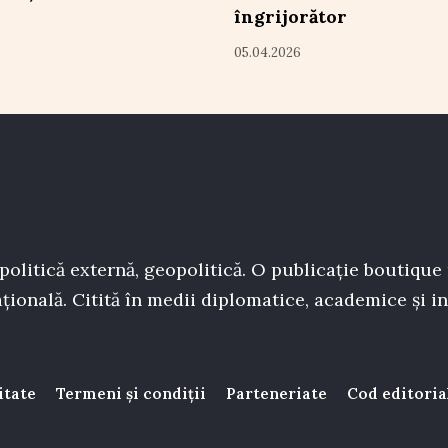
îngrijorător
05.04.2026
politică externă, geopolitică. O publicație boutique
țională. Citită în medii diplomatice, academice și in
itate
Termeni și condiții
Parteneriate
Cod editoria