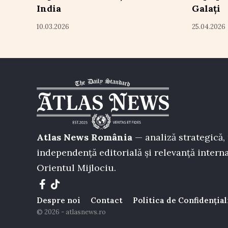
India
Galați
10.03.2026
25.04.2026
Atlas News România
— analiză strategică, 
independență editorială și relevanță interna
Orientul Mijlociu.
Despre noi
Contact
Politica de Confidențial
© 2026 - atlasnews.ro