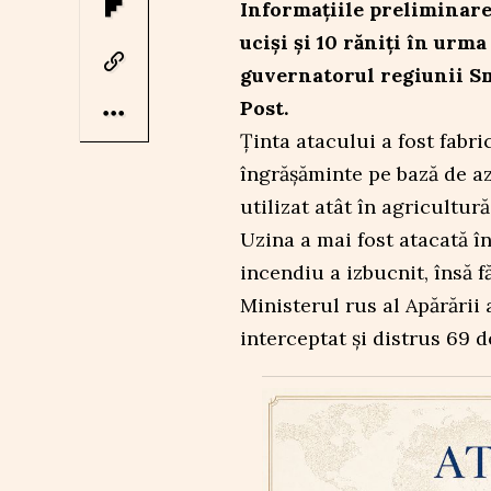
Informațiile preliminare 
uciși și 10 răniți în urma
guvernatorul regiunii Sm
Post.
Ținta atacului a fost fab
îngrășăminte pe bază de a
utilizat atât în agricultură
Uzina a mai fost atacată î
incendiu a izbucnit, însă f
Ministerul rus al Apărării
interceptat și distrus 69 d