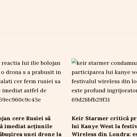
ojan cere Rusiei să
Keir Starmer critică p
ă imediat acțiunile
lui Kanye West la festi
ăbușirea unei drone la
Wireless din Londra: e