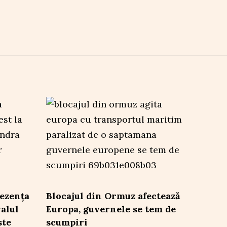
rezența
Blocajul din Ormuz afectează
valul
Europa, guvernele se tem de
ste
scumpiri