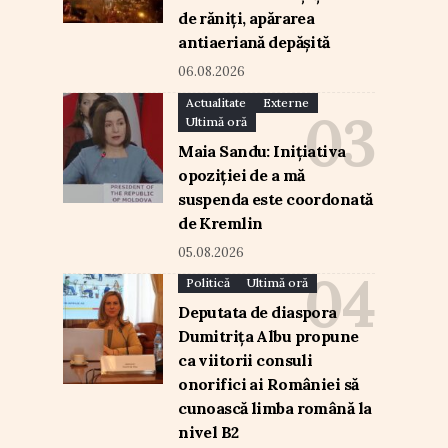
de răniți, apărarea
antiaeriană depășită
06.08.2026
Actualitate
Externe
Ultimă oră
Maia Sandu: Inițiativa
opoziției de a mă
suspenda este coordonată
de Kremlin
05.08.2026
Politică
Ultimă oră
Deputata de diaspora
Dumitrița Albu propune
ca viitorii consuli
onorifici ai României să
cunoască limba română la
nivel B2