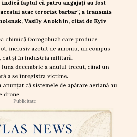
indică faptul că patru angajați au fost
 acestui atac terorist barbar”, a transmis
olensk, Vasily Anokhin, citat de Kyiv
rica chimică Dorogobuzh care produce
zot, inclusiv azotat de amoniu, un compus
, cât și în industria militară.
n luna decembrie a anului trecut, când un
ără a se înregistra victime.
 a anunțat că sistemele de apărare aeriană au
e drone.
Publicitate