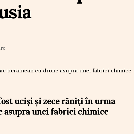
usia
ire
ost uciși și zece răniți în urma
e asupra unei fabrici chimice