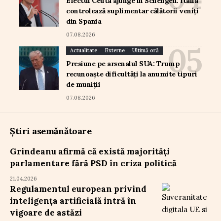
Efectul Ceuta ajunge în Schengen: Italia
controlează suplimentar călătorii veniți
din Spania
07.08.2026
Actualitate
Externe
Ultimă oră
Presiune pe arsenalul SUA: Trump
recunoaște dificultăți la anumite tipuri
de muniții
07.08.2026
Știri asemănătoare
Grindeanu afirmă că există majorități
parlamentare fără PSD în criza politică
21.04.2026
Regulamentul european privind
inteligența artificială intră în
vigoare de astăzi