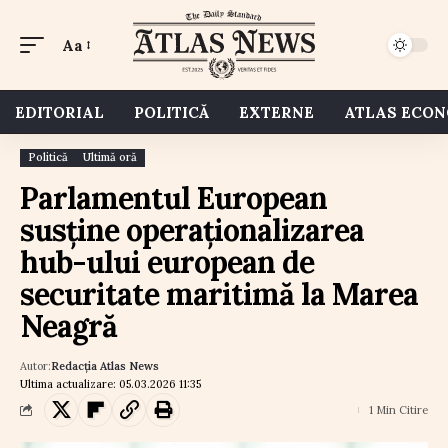
Aa
EDITORIAL
POLITICĂ
EXTERNE
ATLAS ECO
Politică
Ultimă oră
Parlamentul European
susține operaționalizarea
hub-ului european de
securitate maritimă la Marea
Neagră
Autor:
Redacția Atlas News
Ultima actualizare: 05.03.2026 11:35
1 Min Citire