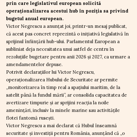
prin care legislativul european solicită
operaționalizarea acestui hub în poziția sa privind
bugetul anual european.
Victor Negrescu a anunțat joi, printr-un mesaj publicat,
că acest pas concret reprezintă o inițiativă legislativă în
sprijinul înființării hub-ului. Parlamentul European a
subliniat deja necesitatea unui astfel de centru în
rezoluțiile bugetare pentru anii 2026 și 2027, ca urmare a
amendamentelor depuse.
Potrivit declarațiilor lui Victor Negrescu,
operaționalizarea Hubului de Securitate ar permite
„monitorizarea în timp real a spațiului maritim, de la
satelit până la fundul mării”, ar consolida capacitatea de
avertizare timpurie și ar sprijini reacția la noile
amenințări, inclusiv la minele marine sau activitățile
flotei fantomă rusești.
Victor Negrescu a mai declarat că Hubul înseamnă
securitate și investiții pentru România, anunțând că „o