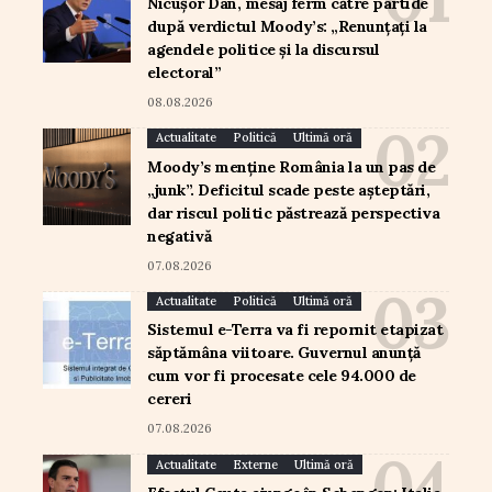
Nicușor Dan, mesaj ferm către partide
după verdictul Moody’s: „Renunțați la
agendele politice și la discursul
electoral”
08.08.2026
Actualitate
Politică
Ultimă oră
Moody’s menține România la un pas de
„junk”. Deficitul scade peste așteptări,
dar riscul politic păstrează perspectiva
negativă
07.08.2026
Actualitate
Politică
Ultimă oră
Sistemul e-Terra va fi repornit etapizat
săptămâna viitoare. Guvernul anunță
cum vor fi procesate cele 94.000 de
cereri
07.08.2026
Actualitate
Externe
Ultimă oră