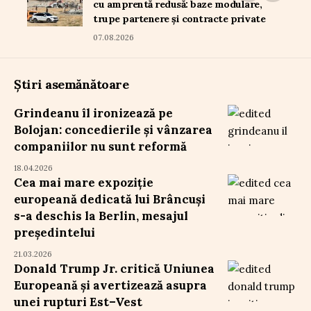
cu amprentă redusă: baze modulare,
trupe partenere și contracte private
07.08.2026
Știri asemănătoare
Grindeanu îl ironizează pe
Bolojan: concedierile și vânzarea
companiilor nu sunt reformă
18.04.2026
Cea mai mare expoziție
europeană dedicată lui Brâncuși
s-a deschis la Berlin, mesajul
președintelui
21.03.2026
Donald Trump Jr. critică Uniunea
Europeană și avertizează asupra
unei rupturi Est–Vest