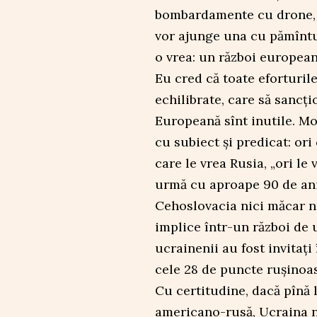
bombardamente cu drone, r
vor ajunge una cu pămîntul
o vrea: un război european
Eu cred că toate eforturil
echilibrate, care să sanc
Europeană sînt inutile. Mo
cu subiect și predicat: ori
care le vrea Rusia, „ori le
urmă cu aproape 90 de ani
Cehoslovacia nici măcar nu
implice într-un război de u
ucrainenii au fost invitați
cele 28 de puncte rușinoa
Cu certitudine, dacă pînă 
americano-rusă, Ucraina nu 