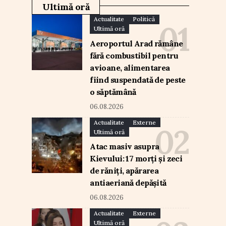
Ultimă oră
Actualitate
Politică
Ultimă oră
Aeroportul Arad rămâne
fără combustibil pentru
avioane, alimentarea
fiind suspendată de peste
o săptămână
06.08.2026
Actualitate
Externe
Ultimă oră
Atac masiv asupra
Kievului: 17 morți și zeci
de răniți, apărarea
antiaeriană depășită
06.08.2026
Actualitate
Externe
Ultimă oră