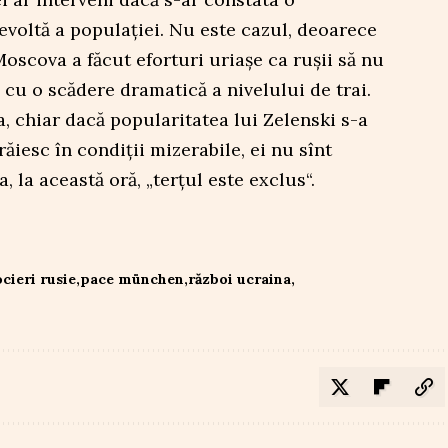
voltă a populației. Nu este cazul, deoarece
Moscova a făcut eforturi uriașe ca rușii să nu
 cu o scădere dramatică a nivelului de trai.
a, chiar dacă popularitatea lui Zelenski s-a
răiesc în condiții mizerabile, ei nu sînt
, la această oră, „terțul este exclus“.
cieri rusie
pace münchen
război ucraina