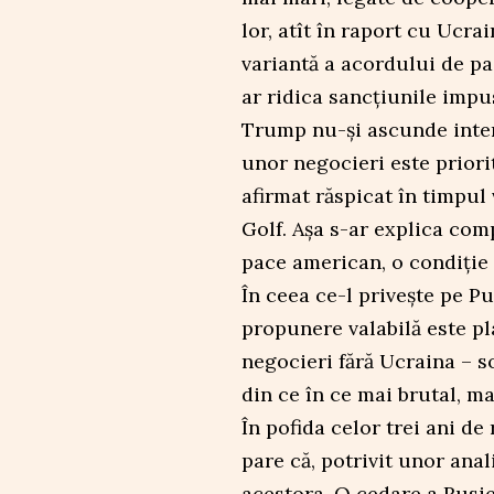
lor, atît în raport cu Ucrai
variantă a acordului de pa
ar ridica sancțiunile imp
Trump nu-și ascunde intenț
unor negocieri este priori
afirmat răspicat în timpul 
Golf. Așa s-ar explica co
pace american, o condiție 
În ceea ce-l privește pe Pu
propunere valabilă este pl
negocieri fără Ucraina – s
din ce în ce mai brutal, ma
În pofida celor trei ani de 
pare că, potrivit unor anal
acestora. O cedare a Rusie