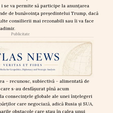
și i se va permite să participe la anunțarea
pinde de bunăvoința președintelui Trump, dacă
ulte consilierii mai rezonabili sau îi va face
ladimir.
Publicitate
a – recunosc, subiectivă – alimentată de
n care s-au desfășurat pînă acum
la consecințele globale ale unei înțelegeri
părților care negociază, adică Rusia și SUA,
arile obstacole care stau în calea unui