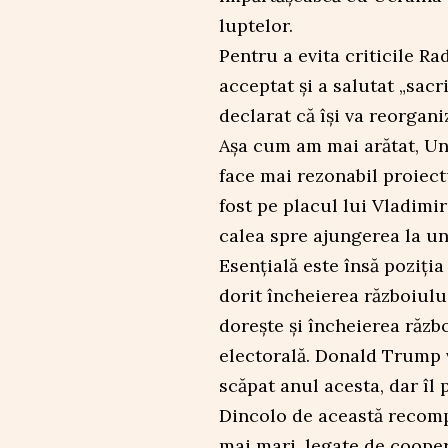
luptelor.
Pentru a evita criticile Ra
acceptat și a salutat „sacri
declarat că își va reorgani
Așa cum am mai arătat, Un
face mai rezonabil proiect
fost pe placul lui Vladimi
calea spre ajungerea la un 
Esențială este însă poziți
dorit încheierea războiulu
dorește și încheierea războ
electorală. Donald Trump 
scăpat anul acesta, dar îl 
Dincolo de această recomp
mai mari, legate de coope