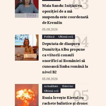
Maia Sandu: Inițiativa
opoziției de a mă
suspenda este coordonată
de Kremlin
05.08.2026
Politică
Ultimă oră
Deputata de diaspora
Dumitrița Albu propune
ca viitorii consuli
onorifici ai României să
cunoască limba română la
nivel B2
05.08.2026
Actualitate
Externe
Ultimă oră
Rusia lovește Kievul cu
rachete balistice și drone: