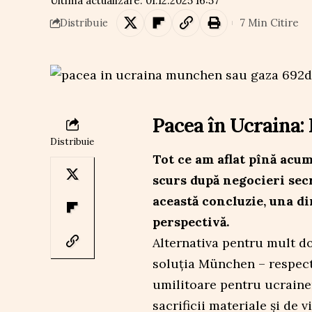
Ultima actualizare: 01.12.2025 16:57
7 Min Citire
Distribuie
Pacea în Ucraina
Distribuie
Tot ce am aflat pînă acum,
scurs după negocieri secr
această concluzie, una di
perspectivă.
Alternativa pentru mult do
soluția München – respectiv
umilitoare pentru ucrainen
sacrificii materiale și de 