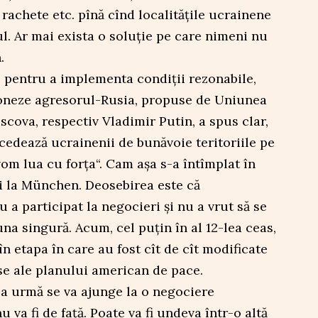
achete etc. pînă cînd localitățile ucrainene
. Ar mai exista o soluție pe care nimeni nu
.
e pentru a implementa condiții rezonabile,
ționeze agresorul-Rusia, propuse de Uniunea
scova, respectiv Vladimir Putin, a spus clar,
 cedează ucrainenii de bunăvoie teritoriile pe
 vom lua cu forța“. Cam așa s-a întîmplat în
 la München. Deosebirea este că
 a participat la negocieri și nu a vrut să se
na singură. Acum, cel puțin în al 12-lea ceas,
 în etapa în care au fost cît de cît modificate
se ale planului american de pace.
la urmă se va ajunge la o negociere
va fi de față. Poate va fi undeva într-o altă