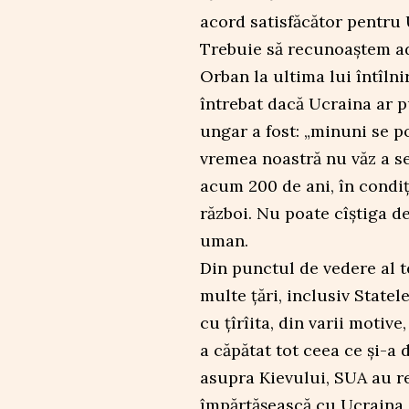
acord satisfăcător pentru 
Trebuie să recunoaștem ad
Orban la ultima lui întîln
întrebat dacă Ucraina ar p
ungar a fost: „minuni se p
vremea noastră nu văz a s
acum 200 de ani, în condiț
război. Nu poate cîștiga d
uman.
Din punctul de vedere al te
multe țări, inclusiv Statel
cu țîrîita, din varii motiv
a căpătat tot ceea ce și-a 
asupra Kievului, SUA au r
împărtășească cu Ucraina 