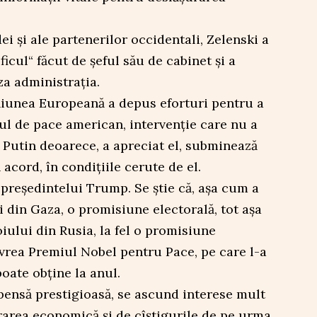
dei și ale partenerilor occidentali, Zelenski a
ficul“ făcut de șeful său de cabinet și a
za administrația.
iunea Europeană a depus eforturi pentru a
ul de pace american, intervenție care nu a
r Putin deoarece, a apreciat el, subminează
acord, în condițiile cerute de el.
a președintelui Trump. Se știe că, așa cum a
i din Gaza, o promisiune electorală, tot așa
iului din Rusia, la fel o promisiune
vrea Premiul Nobel pentru Pace, pe care l-a
poate obține la anul.
ensă prestigioasă, se ascund interese mult
rarea economică și de cîștigurile de pe urma