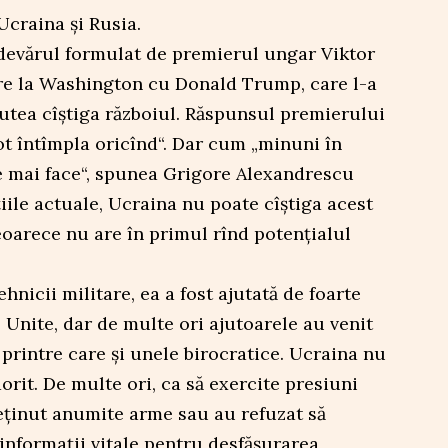
Ucraina și Rusia.
evărul formulat de premierul ungar Viktor
ire la Washington cu Donald Trump, care l-a
utea cîștiga războiul. Răspunsul premierului
ot întîmpla oricînd“. Dar cum „minuni în
e mai face“, spunea Grigore Alexandrescu
iile actuale, Ucraina nu poate cîștiga acest
eoarece nu are în primul rînd potențialul
hnicii militare, ea a fost ajutată de foarte
e Unite, dar de multe ori ajutoarele au venit
e, printre care și unele birocratice. Ucraina nu
dorit. De multe ori, ca să exercite presiuni
eținut anumite arme sau au refuzat să
informații vitale pentru desfășurarea