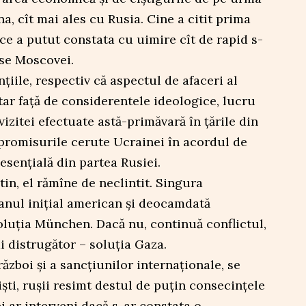
na, cît mai ales cu Rusia. Cine a citit prima
ce a putut constata cu uimire cît de rapid s-
use Moscovei.
iile, respectiv că aspectul de afaceri al
tar față de considerentele ideologice, lucru
vizitei efectuate astă-primăvară în țările din
mpromisurile cerute Ucrainei în acordul de
esențială din partea Rusiei.
tin, el rămîne de neclintit. Singura
anul inițial american și deocamdată
oluția München. Dacă nu, continuă conflictul,
i distrugător – soluția Gaza.
război și a sancțiunilor internaționale, se
iști, rușii resimt destul de puțin consecințele
i ar interveni dacă s-ar constata o