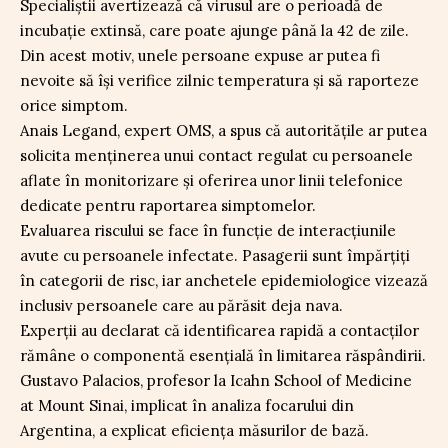
Specialiștii avertizează că virusul are o perioadă de
incubație extinsă, care poate ajunge până la 42 de zile.
Din acest motiv, unele persoane expuse ar putea fi
nevoite să își verifice zilnic temperatura și să raporteze
orice simptom.
Anais Legand, expert OMS, a spus că autoritățile ar putea
solicita menținerea unui contact regulat cu persoanele
aflate în monitorizare și oferirea unor linii telefonice
dedicate pentru raportarea simptomelor.
Evaluarea riscului se face în funcție de interacțiunile
avute cu persoanele infectate. Pasagerii sunt împărțiți
în categorii de risc, iar anchetele epidemiologice vizează
inclusiv persoanele care au părăsit deja nava.
Experții au declarat că identificarea rapidă a contacților
rămâne o componentă esențială în limitarea răspândirii.
Gustavo Palacios, profesor la Icahn School of Medicine
at Mount Sinai, implicat în analiza focarului din
Argentina, a explicat eficiența măsurilor de bază.