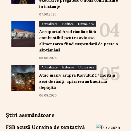
executive pregătesc o nouă confruntare
în instanțe
07.08.2026
Actualitate
Politică
Ultimă oră
Aeroportul Arad rămâne fără
combustibil pentru avioane,
alimentarea fiind suspendată de peste o
săptămână
06.08.2026
Actualitate
Externe
Ultimă oră
Atac masiv asupra Kievului: 17 morți și
zeci de răniți, apărarea antiaeriană
depășită
06.08.2026
Știri asemănătoare
FSB acuză Ucraina de tentativă