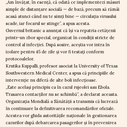
„Am învățat, în esență, că odată ce implementezi măsuri
simple de distanțare socială — de bază, precum să rămâi
acasă atunci când nu te simți bine — circulația virusului
scade, iar focarul se stinge”, a spus acesta.
Guvernul britanic a anunțat că își va repatria cetățenii
printr-un zbor special, organizat în condiții stricte de
control al infecției. După sosire, aceștia vor intra în
izolare pentru 45 de zile și vor fi testați conform
protocoalelor.
Krutika Kuppalli, profesor asociat la University of Texas
Southwestern Medical Center, a spus că principiile de
intervenție nu diferă de alte boli infecțioase.
„Este același principiu ca în cazul rujeolei sau Ebola.
Trasarea contacților nu se schimbă”, a declarat aceasta.
Organizația Mondială a Sănătății a transmis că lucrează
în continuare la definitivarea recomandărilor oficiale.
Acestea vor ghida autoritățile naționale în gestionarea
cazurilor după debarcarea pasagerilor și în prevenirea