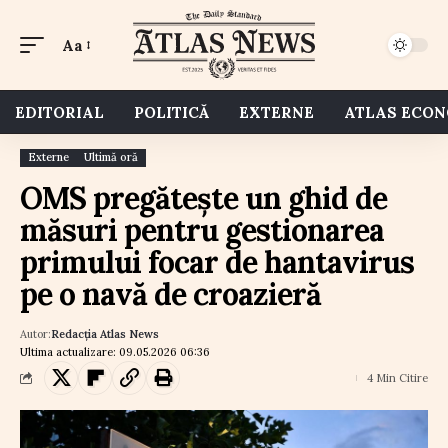
Aa
EDITORIAL
POLITICĂ
EXTERNE
ATLAS ECO
Externe
Ultimă oră
OMS pregătește un ghid de
măsuri pentru gestionarea
primului focar de hantavirus
pe o navă de croazieră
Autor:
Redacția Atlas News
Ultima actualizare: 09.05.2026 06:36
4 Min Citire