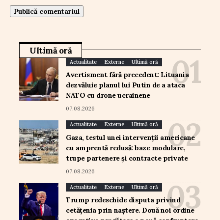
Ultimă oră
Actualitate
Externe
Ultimă oră
Avertisment fără precedent: Lituania
dezvăluie planul lui Putin de a ataca
NATO cu drone ucrainene
07.08.2026
Actualitate
Externe
Ultimă oră
Gaza, testul unei intervenții americane
cu amprentă redusă: baze modulare,
trupe partenere și contracte private
07.08.2026
Actualitate
Externe
Ultimă oră
Trump redeschide disputa privind
cetățenia prin naștere. Două noi ordine