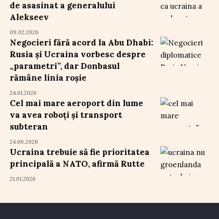
de asasinat a generalului
Alekseev
09.02.2026
Negocieri fără acord la Abu Dhabi:
Rusia și Ucraina vorbesc despre
„parametri”, dar Donbasul
rămâne linia roșie
24.01.2026
Cel mai mare aeroport din lume
va avea roboți și transport
subteran
24.06.2026
Ucraina trebuie să fie prioritatea
principală a NATO, afirmă Rutte
21.01.2026