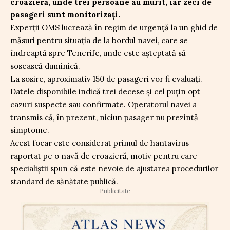
croazieră, unde trei persoane au murit, iar zeci de
pasageri sunt monitorizați.
Experții OMS lucrează în regim de urgență la un ghid de
măsuri pentru situația de la bordul navei, care se
îndreaptă spre Tenerife, unde este așteptată să
sosească duminică.
La sosire, aproximativ 150 de pasageri vor fi evaluați.
Datele disponibile indică trei decese și cel puțin opt
cazuri suspecte sau confirmate. Operatorul navei a
transmis că, în prezent, niciun pasager nu prezintă
simptome.
Acest focar este considerat primul de hantavirus
raportat pe o navă de croazieră, motiv pentru care
specialiștii spun că este nevoie de ajustarea procedurilor
standard de sănătate publică.
Publicitate