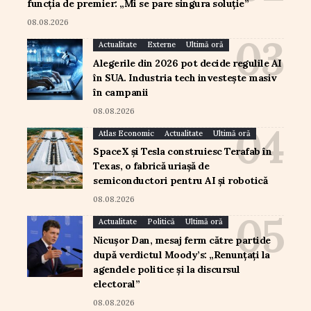
funcția de premier: „Mi se pare singura soluție”
08.08.2026
Actualitate
Externe
Ultimă oră
Alegerile din 2026 pot decide regulile AI
în SUA. Industria tech investește masiv
în campanii
08.08.2026
Atlas Economic
Actualitate
Ultimă oră
SpaceX și Tesla construiesc Terafab în
Texas, o fabrică uriașă de
semiconductori pentru AI și robotică
08.08.2026
Actualitate
Politică
Ultimă oră
Nicușor Dan, mesaj ferm către partide
după verdictul Moody’s: „Renunțați la
agendele politice și la discursul
electoral”
08.08.2026