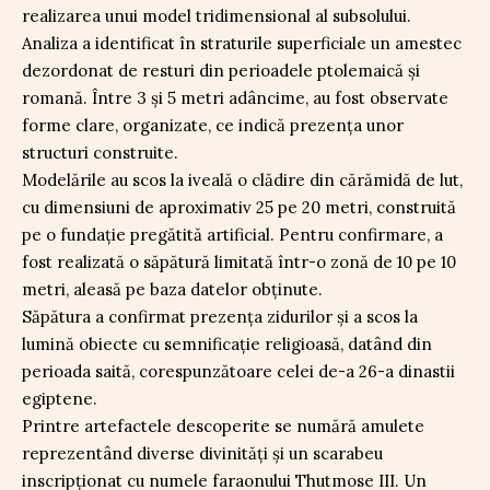
realizarea unui model tridimensional al subsolului.
Analiza a identificat în straturile superficiale un amestec
dezordonat de resturi din perioadele ptolemaică și
romană. Între 3 și 5 metri adâncime, au fost observate
forme clare, organizate, ce indică prezența unor
structuri construite.
Modelările au scos la iveală o clădire din cărămidă de lut,
cu dimensiuni de aproximativ 25 pe 20 metri, construită
pe o fundație pregătită artificial. Pentru confirmare, a
fost realizată o săpătură limitată într-o zonă de 10 pe 10
metri, aleasă pe baza datelor obținute.
Săpătura a confirmat prezența zidurilor și a scos la
lumină obiecte cu semnificație religioasă, datând din
perioada saită, corespunzătoare celei de-a 26-a dinastii
egiptene.
Printre artefactele descoperite se numără amulete
reprezentând diverse divinități și un scarabeu
inscripționat cu numele faraonului Thutmose III. Un