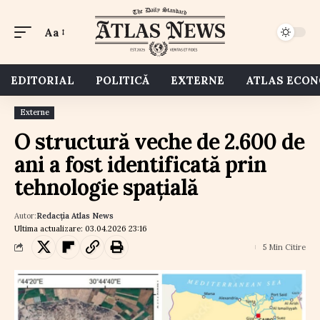
Aa
EDITORIAL
POLITICĂ
EXTERNE
ATLAS ECO
Externe
O structură veche de 2.600 de
ani a fost identificată prin
tehnologie spațială
Autor:
Redacția Atlas News
Ultima actualizare: 03.04.2026 23:16
5 Min Citire