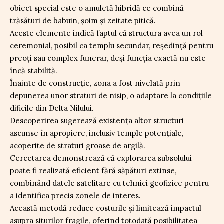
obiect special este o amuletă hibridă ce combină
trăsături de babuin, șoim și zeitate pitică.
Aceste elemente indică faptul că structura avea un rol
ceremonial, posibil ca templu secundar, reședință pentru
preoți sau complex funerar, deși funcția exactă nu este
încă stabilită.
Înainte de construcție, zona a fost nivelată prin
depunerea unor straturi de nisip, o adaptare la condițiile
dificile din Delta Nilului.
Descoperirea sugerează existența altor structuri
ascunse în apropiere, inclusiv temple potențiale,
acoperite de straturi groase de argilă.
Cercetarea demonstrează că explorarea subsolului
poate fi realizată eficient fără săpături extinse,
combinând datele satelitare cu tehnici geofizice pentru
a identifica precis zonele de interes.
Această metodă reduce costurile și limitează impactul
asupra siturilor fragile, oferind totodată posibilitatea