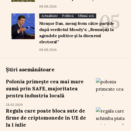
08.08.2026
Actualitate
Politică
Ultimă oră
Nicușor Dan, mesaj ferm către partide
după verdictul Moody’s: „Renunțați la
agendele politice și la discursul
electoral”
08.08.2026
Știri asemănătoare
Polonia primește cea mai mare
sumă prin SAFE, majoritatea
pentru industria locală
28.02.2026
Regula care poate bloca sute de
firme de criptomonede în UE de
la 1 iulie