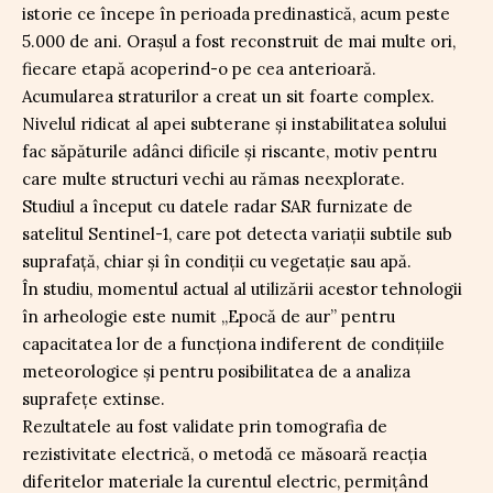
istorie ce începe în perioada predinastică, acum peste
5.000 de ani. Orașul a fost reconstruit de mai multe ori,
fiecare etapă acoperind-o pe cea anterioară.
Acumularea straturilor a creat un sit foarte complex.
Nivelul ridicat al apei subterane și instabilitatea solului
fac săpăturile adânci dificile și riscante, motiv pentru
care multe structuri vechi au rămas neexplorate.
Studiul a început cu datele radar SAR furnizate de
satelitul Sentinel-1, care pot detecta variații subtile sub
suprafață, chiar și în condiții cu vegetație sau apă.
În studiu, momentul actual al utilizării acestor tehnologii
în arheologie este numit „Epocă de aur” pentru
capacitatea lor de a funcționa indiferent de condițiile
meteorologice și pentru posibilitatea de a analiza
suprafețe extinse.
Rezultatele au fost validate prin tomografia de
rezistivitate electrică, o metodă ce măsoară reacția
diferitelor materiale la curentul electric, permițând