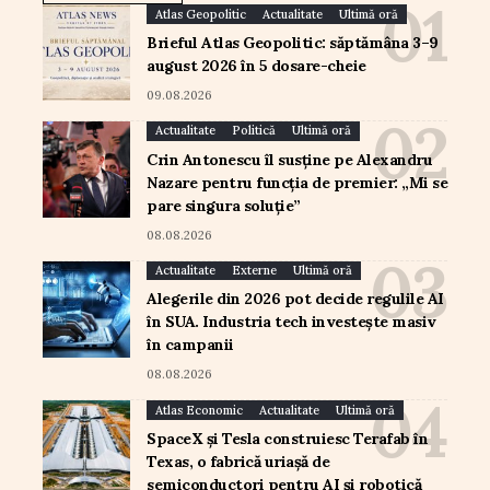
Atlas Geopolitic
Actualitate
Ultimă oră
Brieful Atlas Geopolitic: săptămâna 3–9
august 2026 în 5 dosare-cheie
09.08.2026
Actualitate
Politică
Ultimă oră
Crin Antonescu îl susține pe Alexandru
Nazare pentru funcția de premier: „Mi se
pare singura soluție”
08.08.2026
Actualitate
Externe
Ultimă oră
Alegerile din 2026 pot decide regulile AI
în SUA. Industria tech investește masiv
în campanii
08.08.2026
Atlas Economic
Actualitate
Ultimă oră
SpaceX și Tesla construiesc Terafab în
Texas, o fabrică uriașă de
semiconductori pentru AI și robotică