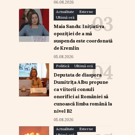
06.08.2026
Actualitate
Externe
Ultimă oră
Maia Sandu: Inițiativa
opoziției de a mă
suspenda este coordonată
de Kremlin
05.08.2026
Politică
Ultimă oră
Deputata de diaspora
Dumitrița Albu propune
ca viitorii consuli
onorifici ai României să
cunoască limba română la
nivel B2
05.08.2026
Actualitate
Externe
Ultimă oră