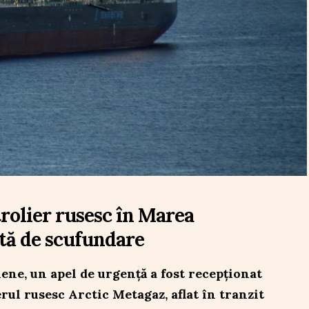
trolier rusesc în Marea
tă de scufundare
biene, un apel de urgență a fost recepționat
erul rusesc Arctic Metagaz, aflat în tranzit