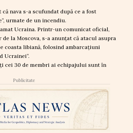
at că nava s-a scufundat după ce a fost
te”, urmate de un incendiu.
lamat Ucraina. Printr-un comunicat oficial,
r de la Moscova, s-a anunțat că atacul asupra
 pe coasta libiană, folosind ambarcațiuni
d Ucrainei”.
ți cei 30 de membri ai echipajului sunt în
Publicitate