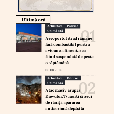
Ultimă oră
Actualitate
Politică
Ultimă oră
Aeroportul Arad rămâne
fără combustibil pentru
avioane, alimentarea
fiind suspendată de peste
o săptămână
06.08.2026
Actualitate
Externe
Ultimă oră
Atac masiv asupra
Kievului: 17 morți și zeci
de răniți, apărarea
antiaeriană depășită