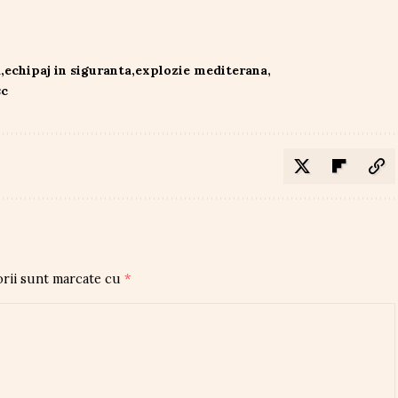
a
echipaj in siguranta
explozie mediterana
sc
orii sunt marcate cu
*