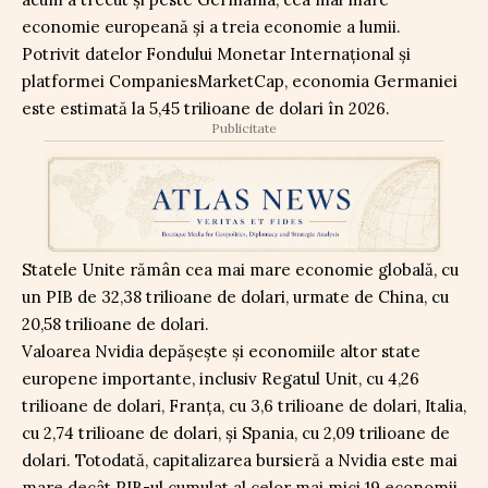
economie europeană și a treia economie a lumii.
Potrivit datelor Fondului Monetar Internațional și
platformei CompaniesMarketCap, economia Germaniei
este estimată la 5,45 trilioane de dolari în 2026.
Publicitate
Statele Unite rămân cea mai mare economie globală, cu
un PIB de 32,38 trilioane de dolari, urmate de China, cu
20,58 trilioane de dolari.
Valoarea Nvidia depășește și economiile altor state
europene importante, inclusiv Regatul Unit, cu 4,26
trilioane de dolari, Franța, cu 3,6 trilioane de dolari, Italia,
cu 2,74 trilioane de dolari, și Spania, cu 2,09 trilioane de
dolari. Totodată, capitalizarea bursieră a Nvidia este mai
mare decât PIB-ul cumulat al celor mai mici 19 economii