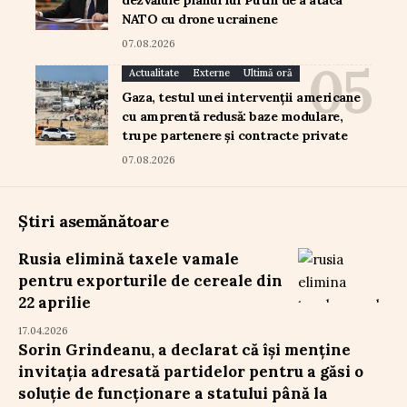
dezvăluie planul lui Putin de a ataca
NATO cu drone ucrainene
07.08.2026
Actualitate
Externe
Ultimă oră
Gaza, testul unei intervenții americane
cu amprentă redusă: baze modulare,
trupe partenere și contracte private
07.08.2026
Știri asemănătoare
Rusia elimină taxele vamale
pentru exporturile de cereale din
22 aprilie
17.04.2026
Sorin Grindeanu, a declarat că își menține
invitația adresată partidelor pentru a găsi o
soluție de funcționare a statului până la