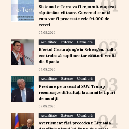
Sistemul e-Terra va fi repornit etapizat
săptămâna viitoare. Guvernul anunță
cum vor fi procesate cele 94.000 de
cereri
07.08.2026
Actualitate
Externe
Ultimă oră
Efectul Ceuta ajunge în Schengen: Italia
controlează suplimentar călătorii veniți
din Spania
07.08.2026
Actualitate
Externe
Ultimă oră
Presiune pe arsenalul SUA: Trump
recunoaște dificultăți la anumite tipuri
de muniții
07.08.2026
Actualitate
Externe
Ultimă oră
Avertisment fără precedent: Lituania