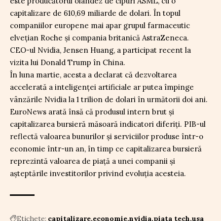
este producătorul olandez de cipuri ASML, cu o
capitalizare de 610,69 miliarde de dolari. În topul
companiilor europene mai apar grupul farmaceutic
elvețian Roche și compania britanică AstraZeneca.
CEO-ul Nvidia, Jensen Huang, a participat recent la
vizita lui Donald Trump în China.
În luna martie, acesta a declarat că dezvoltarea
accelerată a inteligenței artificiale ar putea împinge
vânzările Nvidia la 1 trilion de dolari în următorii doi ani.
EuroNews arată însă că produsul intern brut și
capitalizarea bursieră măsoară indicatori diferiți. PIB-ul
reflectă valoarea bunurilor și serviciilor produse într-o
economie într-un an, în timp ce capitalizarea bursieră
reprezintă valoarea de piață a unei companii și
așteptările investitorilor privind evoluția acesteia.
Etichete:
capitalizare
economie
nvidia
piata tech
usa