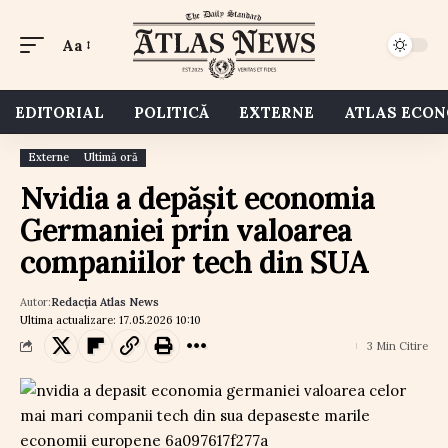
Aa
EDITORIAL
POLITICĂ
EXTERNE
ATLAS ECO
Externe
Ultimă oră
Nvidia a depășit economia
Germaniei prin valoarea
companiilor tech din SUA
Autor:
Redacția Atlas News
Ultima actualizare: 17.05.2026 10:10
3 Min Citire