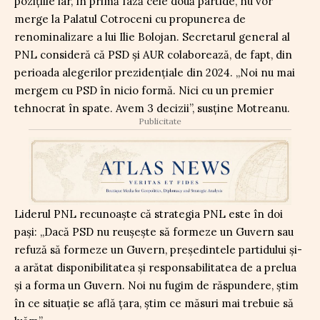
pozițiile iar, în primă fază cele două partide, nu vor
merge la Palatul Cotroceni cu propunerea de
renominalizare a lui Ilie Bolojan. Secretarul general al
PNL consideră că PSD și AUR colaborează, de fapt, din
perioada alegerilor prezidențiale din 2024. „Noi nu mai
mergem cu PSD în nicio formă. Nici cu un premier
tehnocrat în spate. Avem 3 decizii”, susține Motreanu.
Publicitate
Liderul PNL recunoaște că strategia PNL este în doi
pași: „Dacă PSD nu reușește să formeze un Guvern sau
refuză să formeze un Guvern, președintele partidului și-
a arătat disponibilitatea și responsabilitatea de a prelua
și a forma un Guvern. Noi nu fugim de răspundere, știm
în ce situație se află țara, știm ce măsuri mai trebuie să