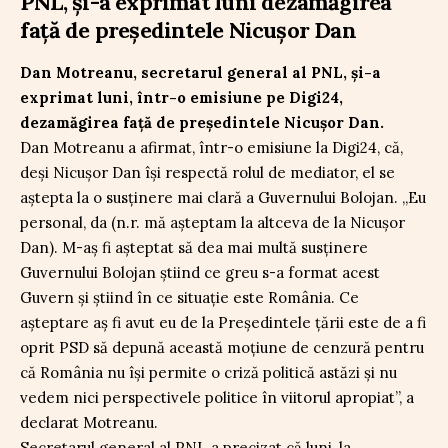
PNL, și-a exprimat luni dezamăgirea
față de președintele Nicușor Dan
Dan Motreanu, secretarul general al PNL, și-a
exprimat luni, într-o emisiune pe Digi24,
dezamăgirea față de președintele Nicușor Dan.
Dan Motreanu a afirmat, într-o emisiune la Digi24, că,
deși Nicușor Dan își respectă rolul de mediator, el se
aștepta la o susținere mai clară a Guvernului Bolojan. „Eu
personal, da (n.r. mă așteptam la altceva de la Nicușor
Dan). M-aș fi așteptat să dea mai multă susținere
Guvernului Bolojan știind ce greu s-a format acest
Guvern și știind în ce situație este România. Ce
așteptare aș fi avut eu de la Președintele țării este de a fi
oprit PSD să depună această moțiune de cenzură pentru
că România nu își permite o criză politică astăzi și nu
vedem nici perspectivele politice în viitorul apropiat”, a
declarat Motreanu.
Secretarul general al PNL a precizat că luni, la