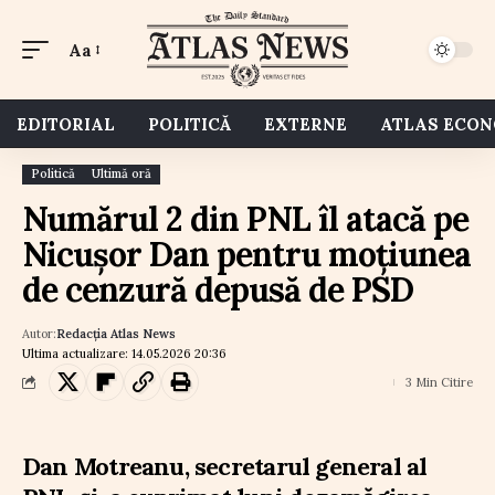
Aa
EDITORIAL
POLITICĂ
EXTERNE
ATLAS ECO
Politică
Ultimă oră
Numărul 2 din PNL îl atacă pe
Nicușor Dan pentru moțiunea
de cenzură depusă de PSD
Autor:
Redacția Atlas News
Ultima actualizare: 14.05.2026 20:36
3 Min Citire
Dan Motreanu, secretarul general al