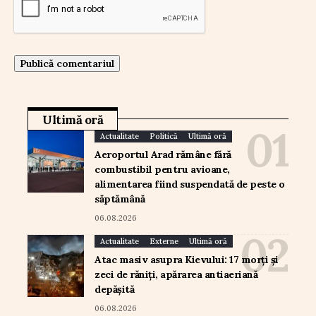
Ultimă oră
Actualitate
Politică
Ultimă oră
Aeroportul Arad rămâne fără
combustibil pentru avioane,
alimentarea fiind suspendată de peste o
săptămână
06.08.2026
Actualitate
Externe
Ultimă oră
Atac masiv asupra Kievului: 17 morți și
zeci de răniți, apărarea antiaeriană
depășită
06.08.2026