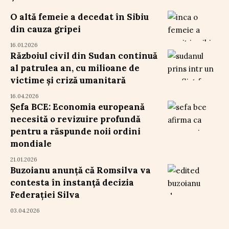
O altă femeie a decedat în Sibiu
din cauza gripei
16.01.2026
Războiul civil din Sudan continuă
al patrulea an, cu milioane de
victime și criză umanitară
16.04.2026
Șefa BCE: Economia europeană
necesită o revizuire profundă
pentru a răspunde noii ordini
mondiale
21.01.2026
Buzoianu anunță că Romsilva va
contesta în instanță decizia
Federației Silva
03.04.2026