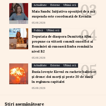
Actualitate
Externe
Ultimă oră
Maia Sandu: Inițiativa opoziției de a mă
suspenda este coordonată de Kremlin
05.08.2026
Politică
Ultimă oră
Deputata de diaspora Dumitrița Albu
propune ca viitorii consuli onorifici ai
României să cunoască limba română la
nivel B2
05.08.2026
Actualitate
Externe
Ultimă oră
Rusia lovește Kievul cu rachete balistice
și drone: doi morți și peste 20 de răniți
în regiunea capitalei
05.08.2026
Știri asemănătoare