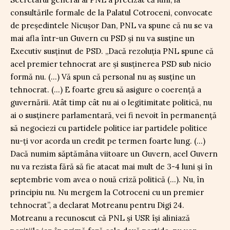
consultările formale de la Palatul Cotroceni, convocate
de președintele Nicușor Dan, PNL va spune că nu se va
mai afla într-un Guvern cu PSD și nu va susține un
Executiv susținut de PSD. „Dacă rezoluția PNL spune că
acel premier tehnocrat are și susținerea PSD sub nicio
formă nu. (…) Vă spun că personal nu aș susține un
tehnocrat. (…) E foarte greu să asigure o coerență a
guvernării. Atât timp cât nu ai o legitimitate politică, nu
ai o susținere parlamentară, vei fi nevoit în permanență
să negociezi cu partidele politice iar partidele politice
nu-ți vor acorda un credit pe termen foarte lung. (…)
Dacă numim săptămâna viitoare un Guvern, acel Guvern
nu va rezista fără să fie atacat mai mult de 3-4 luni și în
septembrie vom avea o nouă criză politică (…). Nu, în
principiu nu. Nu mergem la Cotroceni cu un premier
tehnocrat”, a declarat Motreanu pentru Digi 24.
Motreanu a recunoscut că PNL și USR își aliniază