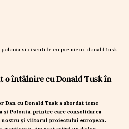
t o întâlnire cu Donald Tusk în
or Dan cu Donald Tusk a abordat teme
 și Polonia, printre care consolidarea
 nostru și viitorul proiectului european.
a menționat: „Am avut astăzi un dialog