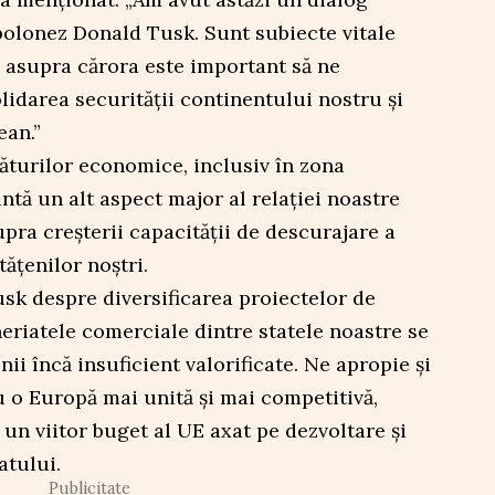
polonez Donald Tusk. Sunt subiecte vitale
 asupra cărora este important să ne
darea securității continentului nostru și
ean.”
găturilor economice, inclusiv în zona
intă un alt aspect major al relației noastre
upra creșterii capacității de descurajare a
ățenilor noștri.
sk despre diversificarea proiectelor de
neriatele comerciale dintre statele noastre se
i încă insuficient valorificate. Ne apropie și
 o Europă mai unită și mai competitivă,
 un viitor buget al UE axat pe dezvoltare și
atului.
Publicitate