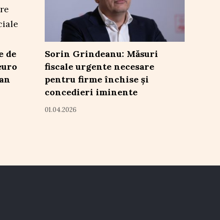
e de
Sorin Grindeanu: Măsuri
euro
fiscale urgente necesare
ean
pentru firme închise și
concedieri iminente
01.04.2026