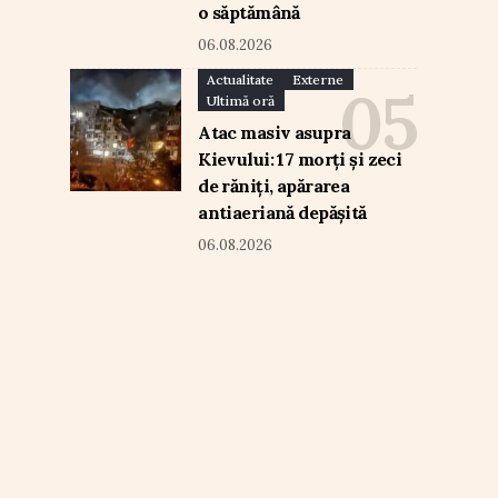
o săptămână
06.08.2026
Actualitate
Externe
Ultimă oră
Atac masiv asupra
Kievului: 17 morți și zeci
de răniți, apărarea
antiaeriană depășită
06.08.2026