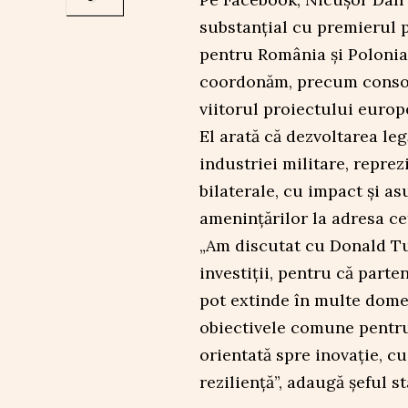
substanțial cu premierul 
pentru România și Polonia
coordonăm, precum consoli
viitorul proiectului europ
El arată că dezvoltarea le
industriei militare, reprez
bilaterale, cu impact și as
amenințărilor la adresa cet
„Am discutat cu Donald Tu
investiții, pentru că parte
pot extinde în multe domeni
obiectivele comune pentru
orientată spre inovație, cu
reziliență”, adaugă șeful st