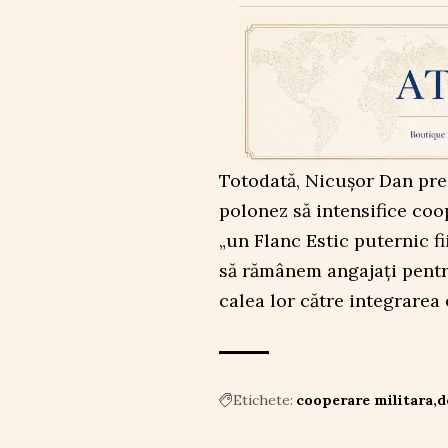
Totodată, Nicușor Dan prec
polonez să intensifice co
„un Flanc Estic puternic fi
să rămânem angajați pentr
calea lor către integrarea
Etichete:
cooperare militara
d