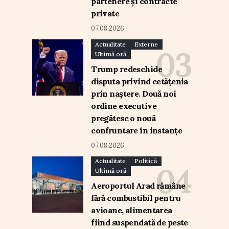
partenere și contracte
private
07.08.2026
Actualitate
Externe
Ultimă oră
Trump redeschide
disputa privind cetățenia
prin naștere. Două noi
ordine executive
pregătesc o nouă
confruntare în instanțe
07.08.2026
Actualitate
Politică
Ultimă oră
Aeroportul Arad rămâne
fără combustibil pentru
avioane, alimentarea
fiind suspendată de peste