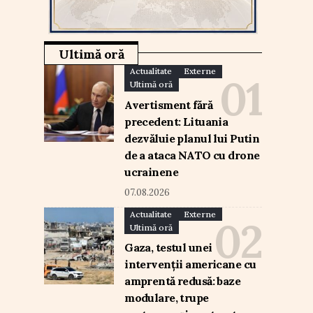
Ultimă oră
Actualitate
Externe
Ultimă oră
Avertisment fără
precedent: Lituania
dezvăluie planul lui Putin
de a ataca NATO cu drone
ucrainene
07.08.2026
Actualitate
Externe
Ultimă oră
Gaza, testul unei
intervenții americane cu
amprentă redusă: baze
modulare, trupe