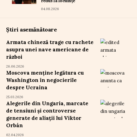
redus la locuințe
04.08.2026
Știri asemănătoare
Armata chineză trage cu rachete
asupra unei nave americane de
război
26.06.2026
Moscova menține legătura cu
Washington în negocierile
despre Ucraina
25.03.2026
Alegerile din Ungaria, marcate
de tensiuni și controverse
generate de aliații lui Viktor
Orbán
02.04.2026