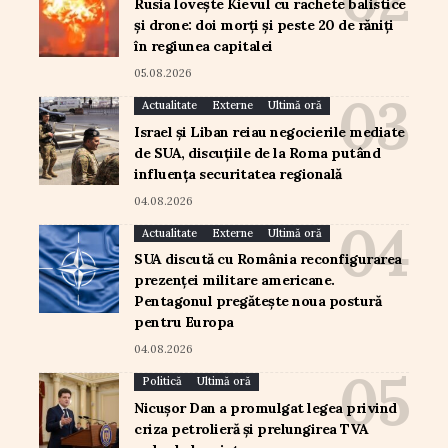
Rusia lovește Kievul cu rachete balistice
și drone: doi morți și peste 20 de răniți
în regiunea capitalei
05.08.2026
Actualitate
Externe
Ultimă oră
Israel și Liban reiau negocierile mediate
de SUA, discuțiile de la Roma putând
influența securitatea regională
04.08.2026
Actualitate
Externe
Ultimă oră
SUA discută cu România reconfigurarea
prezenței militare americane.
Pentagonul pregătește noua postură
pentru Europa
04.08.2026
Politică
Ultimă oră
Nicușor Dan a promulgat legea privind
criza petrolieră și prelungirea TVA