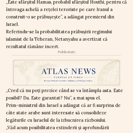
„Este sfârșitul Hamas, probabil sfârșitul Houthi, pentru că
întreaga schelă a rețelei teroriste pe care Iranul a
construit-o se prăbușește”, a adăugat premierul din
Israel.
Referindu-se la probabilitatea prăbușirii regimului
islamist de la Teheran, Netanyahu a avertizat că
rezultatul rămâne incert.
Publicitate
„Cred că nu poți prezice când se va întâmpla asta. Este
posibil? Da. Este garantat? Nu”, a mai spus el.
Prim-ministrul din Israel a adăugat că ar fi surprins de
câte state arabe sunt interesate să consolideze
legăturile cu Israelul de la izbucnirea războiului.
„Văd acum posibilitatea extinderii și aprofundării