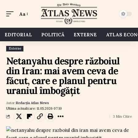
Aa
EDITORIAL
POLITICĂ
EXTERNE
ATLAS ECO
Externe
Netanyahu despre războiul
din Iran: mai avem ceva de
făcut, care e planul pentru
uraniul îmbogățit
Autor:
Redacția Atlas News
Ultima actualizare: 11.05.2026 07:10
3 Min Citire