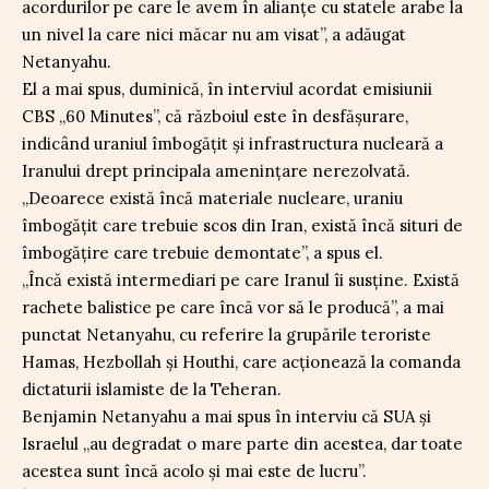
acordurilor pe care le avem în alianțe cu statele arabe la
un nivel la care nici măcar nu am visat”, a adăugat
Netanyahu.
El a mai spus, duminică, în interviul acordat emisiunii
CBS „60 Minutes”, că războiul este în desfășurare,
indicând uraniul îmbogățit și infrastructura nucleară a
Iranului drept principala amenințare nerezolvată.
„Deoarece există încă materiale nucleare, uraniu
îmbogățit care trebuie scos din Iran, există încă situri de
îmbogățire care trebuie demontate”, a spus el.
„Încă există intermediari pe care Iranul îi susține. Există
rachete balistice pe care încă vor să le producă”, a mai
punctat Netanyahu, cu referire la grupările teroriste
Hamas, Hezbollah și Houthi, care acționează la comanda
dictaturii islamiste de la Teheran.
Benjamin Netanyahu a mai spus în interviu că SUA și
Israelul „au degradat o mare parte din acestea, dar toate
acestea sunt încă acolo și mai este de lucru”.