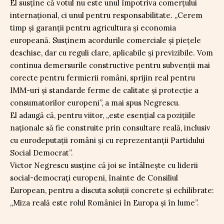
El susține că votul nu este unul împotriva comerțului
internațional, ci unul pentru responsabilitate. „Cerem
timp și garanții pentru agricultura și economia
europeană. Susținem acordurile comerciale și piețele
deschise, dar cu reguli clare, aplicabile și previzibile. Vom
continua demersurile constructive pentru subvenții mai
corecte pentru fermierii români, sprijin real pentru
IMM-uri și standarde ferme de calitate și protecție a
consumatorilor europeni”, a mai spus Negrescu.
El adaugă că, pentru viitor, „este esențial ca pozițiile
naționale să fie construite prin consultare reală, inclusiv
cu eurodeputații români și cu reprezentanții Partidului
Social Democrat”.
Victor Negrescu susține că joi se întâlnește cu liderii
social-democrați europeni, înainte de Consiliul
European, pentru a discuta soluții concrete și echilibrate:
„Miza reală este rolul României în Europa și în lume”.