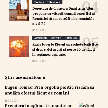
Politică
Ultimă oră
Deputata de diaspora Dumitrița Albu
propune ca viitorii consuli onorifici ai
României să cunoască limba română la
nivel B2
05.08.2026
Actualitate
Externe
Ultimă oră
Rusia lovește Kievul cu rachete balistice
și drone: doi morți și peste 20 de răniți
în regiunea capitalei
05.08.2026
Știri asemănătoare
Eugen Tomac: Prin orgoliu politic riscăm să
anulăm efortul făcut de români
12.06.2026
Premierul maghiar transmite un