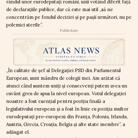
rândul unor eurodeputați români, unii votând diferit față
de declarațiile publice, dar că este mai util „să ne
concentrăm pe fondul deciziei și pe pașii următori, nu pe
polemici sterile”.
Publicitate
„În calitate de șef al Delegației PSD din Parlamentul
European, sunt mândru de colegii mei. Am arătat că
atunci când suntem uniți și consecvenți putem avea un
cuvânt greu de spus la nivel european. Votul delegației
noastre a fost esențial pentru poziția finală a
legislativului european și a fost în linie cu poziția multor
eurodeputați pro-europeni din Franța, Polonia, Irlanda,
Austria, Grecia, Croația, Belgia și alte state membre”, a
adăugat el.