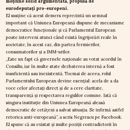
moțiune solid argumentată, propusă de
eurodeputați pro-europeni.
El susține că acest demers reprezintă un semnal
important că Uniunea Europeană dispune de mecanisme
democratice funcționale și că Parlamentul European
poate interveni atunci când există îngrijorări reale în
societate, în acest caz, din partea fermierilor,
consumatorilor și a IMM-urilor.
„Este un fapt că guvernele naționale au votat acordul în
Consiliu, iar în multe state dezbaterea internă a fost
insuficientă sau inexistentă. Tocmai de aceea, rolul
Parlamentului European devine esențial: acela de a da
voce celor afectați direct și de a cere claritate,
transparență și respectarea regulilor comune. Iată că
singura instituție din Uniunea Europeană aleasă
democratic de cetățeni a salvat situația. Se infirmă astfel
retorica anti-europeană”, a scris Negrescu pe Facebook.
El spune că au existat și multe poziții contradictorii în