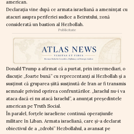
american.
Declarația vine după ce armata israeliană a amenințat cu
atacuri asupra periferiei sudice a Beirutului, zonă
considerată un bastion al Hezbollah.
Publicitate
Donald Trump a afirmat că a purtat, prin intermediari, o
discuție „foarte bună” cu reprezentanți ai Hezbollah și a
susținut că gruparea șiită susținută de Iran ar fi transmis
semnale privind oprirea confruntărilor. „Israelul nu-i va
ataca dacă ei nu atacă Israelul”, a anunțat președintele
american pe Truth Social.
În paralel, forțele israeliene continuă operațiunile
militare în Liban. Armata israeliană, care și-a declarat
obiectivul de a „zdrobi” Hezbollahul, a avansat pe