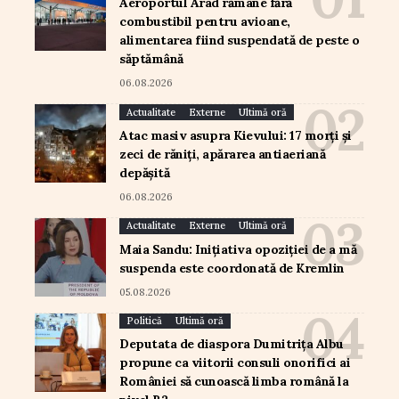
Aeroportul Arad rămâne fără
combustibil pentru avioane,
alimentarea fiind suspendată de peste o
săptămână
06.08.2026
Actualitate
Externe
Ultimă oră
Atac masiv asupra Kievului: 17 morți și
zeci de răniți, apărarea antiaeriană
depășită
06.08.2026
Actualitate
Externe
Ultimă oră
Maia Sandu: Inițiativa opoziției de a mă
suspenda este coordonată de Kremlin
05.08.2026
Politică
Ultimă oră
Deputata de diaspora Dumitrița Albu
propune ca viitorii consuli onorifici ai
României să cunoască limba română la