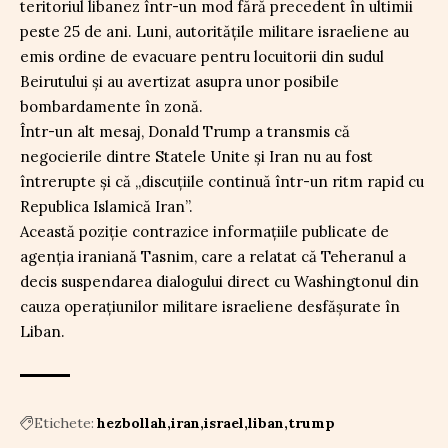
teritoriul libanez într-un mod fără precedent în ultimii
peste 25 de ani. Luni, autoritățile militare israeliene au
emis ordine de evacuare pentru locuitorii din sudul
Beirutului și au avertizat asupra unor posibile
bombardamente în zonă.
Într-un alt mesaj, Donald Trump a transmis că
negocierile dintre Statele Unite și Iran nu au fost
întrerupte și că „discuţiile continuă într-un ritm rapid cu
Republica Islamică Iran”.
Această poziție contrazice informațiile publicate de
agenția iraniană Tasnim, care a relatat că Teheranul a
decis suspendarea dialogului direct cu Washingtonul din
cauza operațiunilor militare israeliene desfășurate în
Liban.
Etichete:
hezbollah
iran
israel
liban
trump