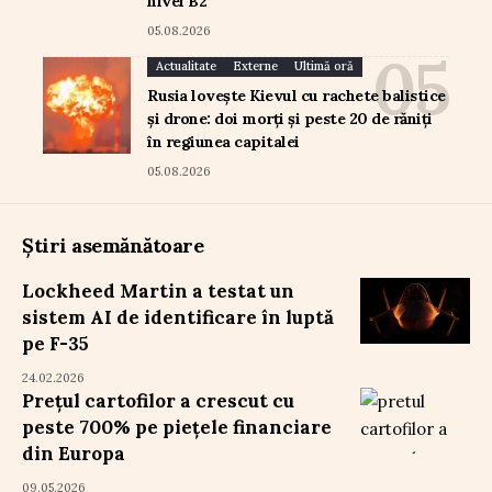
nivel B2
05.08.2026
Actualitate
Externe
Ultimă oră
Rusia lovește Kievul cu rachete balistice
și drone: doi morți și peste 20 de răniți
în regiunea capitalei
05.08.2026
Știri asemănătoare
Lockheed Martin a testat un
sistem AI de identificare în luptă
pe F-35
24.02.2026
Prețul cartofilor a crescut cu
peste 700% pe piețele financiare
din Europa
09.05.2026