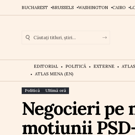
BUCHAREST
BRUSSELS
WASHINGTON
CAIRO
L
EDITORIAL
POLITICĂ
EXTERNE
ATLA
ATLAS MENA (EN)
Politică
Ultimă oră
Negocieri pe 
moțiunii PSD