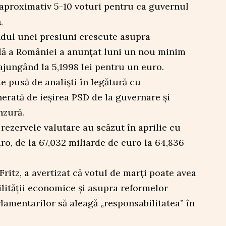
de aproximativ 5-10 voturi pentru ca guvernul
.
ndul unei presiuni crescute asupra
lă a României a anunțat luni un nou minim
 ajungând la 5,1998 lei pentru un euro.
 pusă de analiști în legătură cu
nerată de ieșirea PSD de la guvernare și
nzură.
 rezervele valutare au scăzut în aprilie cu
ro, de la 67,032 miliarde de euro la 64,836
ritz, a avertizat că votul de marți poate avea
ilității economice și asupra reformelor
lamentarilor să aleagă „responsabilitatea” în