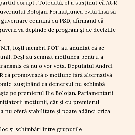
partid corupt”. Totodată, el a susținut că AUR
guvernului Bolojan. Formațiunea evită însă să
o guvernare comună cu PSD, afirmând că
 guvern va depinde de program și de deciziile
.
UNIT, foști membri POT, au anunțat că se
iunii. Deși au semnat moțiunea pentru a
transmis că nu o vor vota. Deputatul Andrei
UR că promovează o moțiune fără alternativă
omic, susținând că demersul nu schimbă
iește pe premierul Ilie Bolojan. Parlamentarii
ițiatorii moțiunii, cât și cu premierul,
nu oferă stabilitate și poate adânci criza
 loc și schimbări între grupurile