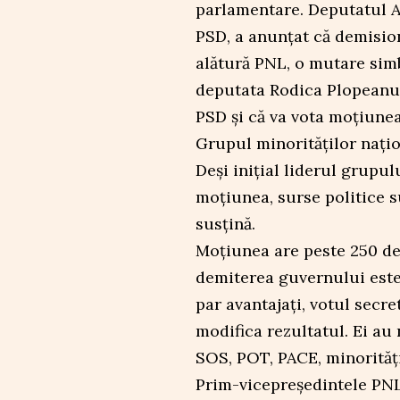
parlamentare. Deputatul Al
PSD, a anunțat că demisio
alătură PNL, o mutare simb
deputata Rodica Plopeanu,
PSD și că va vota moțiunea
Grupul minorităților națio
Deși inițial liderul grupul
moțiunea, surse politice su
susțină.
Moțiunea are peste 250 de
demiterea guvernului este 
par avantajați, votul secre
modifica rezultatul. Ei au
SOS, POT, PACE, minoritățil
Prim-vicepreședintele PNL