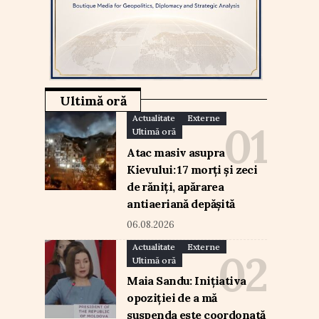
Ultimă oră
Actualitate
Externe
Ultimă oră
Atac masiv asupra
Kievului: 17 morți și zeci
de răniți, apărarea
antiaeriană depășită
06.08.2026
Actualitate
Externe
Ultimă oră
Maia Sandu: Inițiativa
opoziției de a mă
suspenda este coordonată