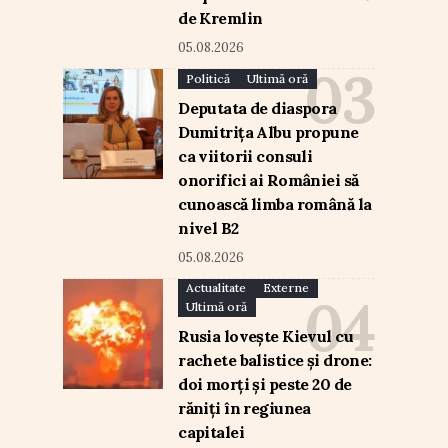
de Kremlin
05.08.2026
Politică
Ultimă oră
Deputata de diaspora
Dumitrița Albu propune
ca viitorii consuli
onorifici ai României să
cunoască limba română la
nivel B2
05.08.2026
Actualitate
Externe
Ultimă oră
Rusia lovește Kievul cu
rachete balistice și drone:
doi morți și peste 20 de
răniți în regiunea
capitalei