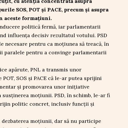
cuțit, cu atenția concentrată asupra
urile SOS, POT și PACE, precum și asupra
in aceste formațiuni.
ducere politică fermă, iar parlamentarii
nd influența decisiv rezultatul votului. PSD
le necesare pentru ca moțiunea să treacă, în
ii paralele pentru a convinge parlamentarii
itice apărute, PNL a transmis unor
e POT, SOS și PACE că le-ar putea sprijini
entar și promovarea unor inițiative
a susținerea moțiunii. PSD, în schimb, le-ar fi
jin politic concret, inclusiv funcții și
a dezbaterea moțiunii, dar să nu participe