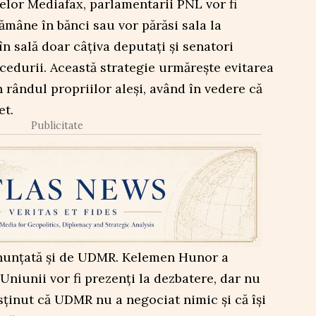
rselor Mediafax, parlamentarii PNL vor fi
rămâne în bănci sau vor părăsi sala la
n sală doar câțiva deputați și senatori
edurii. Această strategie urmărește evitarea
 rândul propriilor aleși, având în vedere că
et.
Publicitate
 anunțată și de UDMR. Kelemen Hunor a
Uniunii vor fi prezenți la dezbatere, dar nu
sținut că UDMR nu a negociat nimic și că își