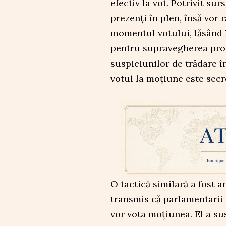
efectiv la vot. Potrivit su
prezenți în plen, însă vor 
momentul votului, lăsând î
pentru supravegherea proc
suspiciunilor de trădare în
votul la moțiune este secr
O tactică similară a fost
transmis că parlamentarii 
vor vota moțiunea. El a su