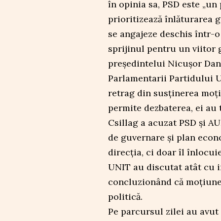
în opinia sa, PSD este „un 
prioritizează înlăturarea 
se angajeze deschis într-
sprijinul pentru un viitor
președintelui Nicușor Dan
Parlamentarii Partidului 
retrag din susținerea moț
permite dezbaterea, ei au 
Csillag a acuzat PSD și A
de guvernare și plan econ
direcția, ci doar îl înlocu
UNIT au discutat atât cu in
concluzionând că moțiunea 
politică.
Pe parcursul zilei au avut