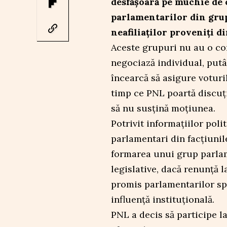
desfășoară pe muchie de 
parlamentarilor din grup
neafiliaților proveniți d
Aceste grupuri nu au o con
negociază individual, putâ
încearcă să asigure voturi
timp ce PNL poartă discuț
să nu susțină moțiunea.
Potrivit informațiilor pol
parlamentari din facțiunil
formarea unui grup parlam
legislative, dacă renunță l
promis parlamentarilor spri
influență instituțională.
PNL a decis să participe l