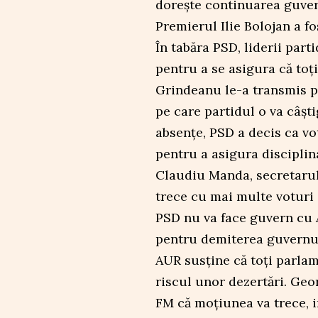
dorește continuarea guver
Premierul Ilie Bolojan a fo
În tabăra PSD, liderii par
pentru a se asigura că toți
Grindeanu le-a transmis pa
pe care partidul o va câșt
absențe, PSD a decis ca vo
pentru a asigura disciplin
Claudiu Manda, secretarul
trece cu mai multe voturi
PSD nu va face guvern cu 
pentru demiterea guvernul
AUR susține că toți parlam
riscul unor dezertări. Geo
FM că moțiunea va trece, in