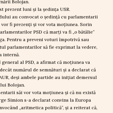
nării Bolojan.
st prezent luni și la ședința USR.
tidului au convocat o ședință cu parlamentarii
 vor fi prezenți și vor vota moțiunea. Sorin
rlamentarilor PSD că marți va fi „o bătălie”
iga. Pentru a preveni voturi împotrivă sau
tul parlamentarilor să fie exprimat la vedere,
a internă.
 general al PSD, a afirmat că moțiunea va
 decât numărul de semnături și a declarat că
AUR, deși ambele partide au inițiat demersul
ui Bolojan.
entarii săi vor vota moțiunea și că nu există
rge Simion s-a declarat convins la Europa
vocând „aritmetica politică”, și a reiterat că,