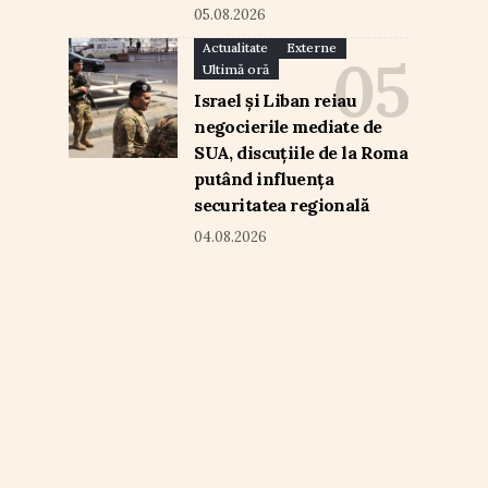
05.08.2026
Actualitate
Externe
Ultimă oră
Israel și Liban reiau
negocierile mediate de
SUA, discuțiile de la Roma
putând influența
securitatea regională
04.08.2026