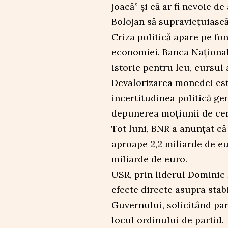
joacă” și că ar fi nevoie 
Bolojan să supraviețuiască
Criza politică apare pe fo
economiei. Banca Naționa
istoric pentru leu, cursul
Devalorizarea monedei este
incertitudinea politică ge
depunerea moțiunii de ce
Tot luni, BNR a anunțat că
aproape 2,2 miliarde de eu
miliarde de euro.
USR, prin liderul Dominic F
efecte directe asupra stab
Guvernului, solicitând par
locul ordinului de partid.