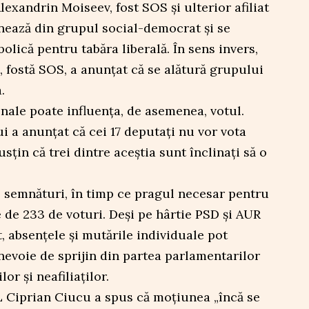
exandrin Moiseev, fost SOS și ulterior afiliat
nează din grupul social-democrat și se
olică pentru tabăra liberală. În sens invers,
 fostă SOS, a anunțat că se alătură grupului
.
nale poate influența, de asemenea, votul.
ui a anunțat că cei 17 deputați nu vor vota
sțin că trei dintre aceștia sunt înclinați să o
 semnături, în timp ce pragul necesar pentru
de 233 de voturi. Deși pe hârtie PSD și AUR
t, absențele și mutările individuale pot
 nevoie de sprijin din partea parlamentarilor
or și neafiliaților.
 Ciprian Ciucu a spus că moțiunea „încă se