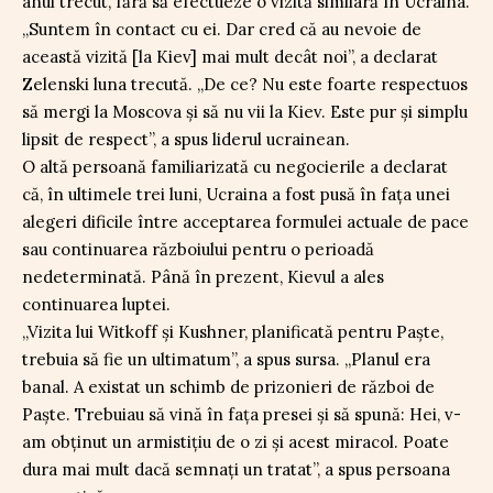
anul trecut, fără să efectueze o vizită similară în Ucraina.
„Suntem în contact cu ei. Dar cred că au nevoie de
această vizită [la Kiev] mai mult decât noi”, a declarat
Zelenski luna trecută. „De ce? Nu este foarte respectuos
să mergi la Moscova și să nu vii la Kiev. Este pur și simplu
lipsit de respect”, a spus liderul ucrainean.
O altă persoană familiarizată cu negocierile a declarat
că, în ultimele trei luni, Ucraina a fost pusă în fața unei
alegeri dificile între acceptarea formulei actuale de pace
sau continuarea războiului pentru o perioadă
nedeterminată. Până în prezent, Kievul a ales
continuarea luptei.
„Vizita lui Witkoff și Kushner, planificată pentru Paște,
trebuia să fie un ultimatum”, a spus sursa. „Planul era
banal. A existat un schimb de prizonieri de război de
Paște. Trebuiau să vină în fața presei și să spună: Hei, v-
am obținut un armistițiu de o zi și acest miracol. Poate
dura mai mult dacă semnați un tratat”, a spus persoana