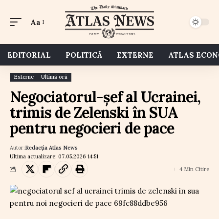
Aa
EDITORIAL
POLITICĂ
EXTERNE
ATLAS ECO
Externe
Ultimă oră
Negociatorul-șef al Ucrainei,
trimis de Zelenski în SUA
pentru negocieri de pace
Autor:
Redacția Atlas News
Ultima actualizare: 07.05.2026 14:51
4 Min Citire