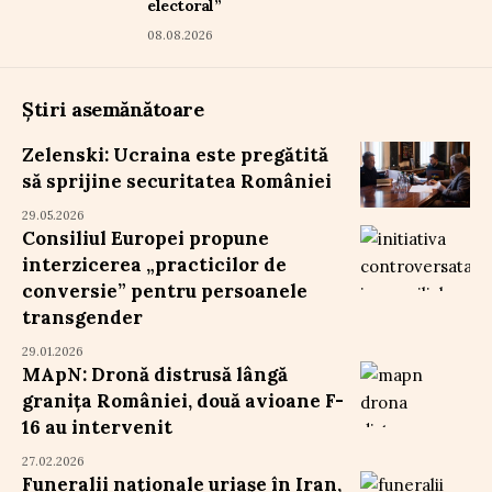
electoral”
08.08.2026
Știri asemănătoare
Zelenski: Ucraina este pregătită
să sprijine securitatea României
29.05.2026
Consiliul Europei propune
interzicerea „practicilor de
conversie” pentru persoanele
transgender
29.01.2026
MApN: Dronă distrusă lângă
granița României, două avioane F-
16 au intervenit
27.02.2026
Funeralii naționale uriașe în Iran,