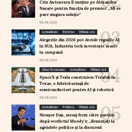
Crin Antonescu îl susține pe Alexandru
Nazare pentru funcția de premier: „Mi se
pare singura soluție”
08.08.2026
Actualitate
Externe
Ultimă oră
Alegerile din 2026 pot decide regulile AI
în SUA. Industria tech investește masiv
în campanii
08.08.2026
Atlas Economic
Actualitate
Ultimă oră
SpaceX și Tesla construiesc Terafab în
Texas, o fabrică uriașă de
semiconductori pentru AI și robotică
08.08.2026
Actualitate
Politică
Ultimă oră
Nicușor Dan, mesaj ferm către partide
după verdictul Moody’s: „Renunțați la
agendele politice și la discursul