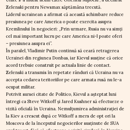
Zelenski pentru Newsmax săptămâna trecută.
Liderul ucrainean a afirmat că această schimbare reduce
presiunea pe care America o poate exercita asupra
Kremlinului în negocieri: „Prin urmare, Rusia nu va simți
cel mai important lucru pe care America ni-l poate oferi
– presiunea asupra ei”.
În paralel, Vladimir Putin continuă să ceară retragerea
Ucrainei din regiunea Donbas, iar Kievul susține că orice
acord trebuie construit pe actuala linie de contact.
Zelenski a transmis în repetate rânduri că Ucraina nu va
accepta cedarea teritoriilor pe care armata rusă nu le-a
ocupat militar.
Potrivit sursei citate de Politico, Kievul a așteptat luni
întregi ca Steve Witkoff și Jared Kushner să efectueze o
vizită oficială în Ucraina. Nemulțumirea administrației de
la Kiev a crescut după ce Witkoff a mers de opt ori la
Moscova de la începutul negocierilor susținute de SUA