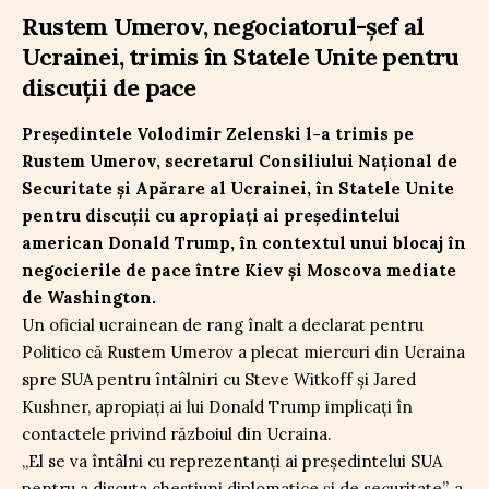
Rustem Umerov, negociatorul-șef al
Ucrainei, trimis în Statele Unite pentru
discuții de pace
Președintele Volodimir Zelenski l-a trimis pe
Rustem Umerov, secretarul Consiliului Național de
Securitate și Apărare al Ucrainei, în Statele Unite
pentru discuții cu apropiați ai președintelui
american Donald Trump, în contextul unui blocaj în
negocierile de pace între Kiev și Moscova mediate
de Washington.
Un oficial ucrainean de rang înalt a declarat pentru
Politico că Rustem Umerov a plecat miercuri din Ucraina
spre SUA pentru întâlniri cu Steve Witkoff și Jared
Kushner, apropiați ai lui Donald Trump implicați în
contactele privind războiul din Ucraina.
„El se va întâlni cu reprezentanți ai președintelui SUA
pentru a discuta chestiuni diplomatice și de securitate”, a