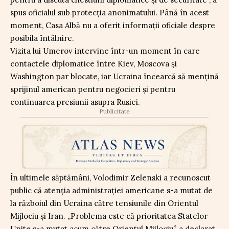
spus oficialul sub protecția anonimatului. Până în acest
moment, Casa Albă nu a oferit informații oficiale despre
posibila întâlnire.
Vizita lui Umerov intervine într-un moment în care
contactele diplomatice între Kiev, Moscova și
Washington par blocate, iar Ucraina încearcă să mențină
sprijinul american pentru negocieri și pentru
continuarea presiunii asupra Rusiei.
Publicitate
În ultimele săptămâni, Volodimir Zelenski a recunoscut
public că atenția administrației americane s-a mutat de
la războiul din Ucraina către tensiunile din Orientul
Mijlociu și Iran. „Problema este că prioritatea Statelor
Unite s-a mutat acum către Orientul Mijlociu”, a declarat