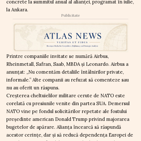
concrete la summitul anual al alianței, programat în iulie,
la Ankara.
Publicitate
Printre companiile invitate se numără Airbus,
Rheinmetall, Safran, Saab, MBDA și Leonardo. Airbus a
anunțat: „Nu comentăm detaliile întâlnirilor private,
informale.” Alte companii au refuzat să comenteze sau
nu au oferit un răspuns.
Creșterea cheltuielilor militare cerute de NATO este
corelată cu presiunile venite din partea SUA. Demersul
NATO vine pe fondul solicitărilor repetate ale fostului
președinte american Donald Trump privind majorarea
bugetelor de apărare. Alianța încearcă să răspundă
acestor cerințe, dar și să reducă dependența Europei de