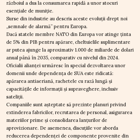
războiul a dus la consumarea rapidă a unor stocuri
esențiale de muniție.
Surse din industrie au descris aceste evoluții drept noi
„semnale de alarmă” pentru Europa.
Dacă statele membre NATO din Europa vor atinge ținta
de 5% din PIB pentru apărare, cheltuielile suplimentare
ar putea ajunge la aproximativ 1.000 de miliarde de dolari
anual până în 2035, comparativ cu nivelul din 2024.
Oficialii alianței urmăresc în special dezvoltarea unor
domenii unde dependența de SUA este ridicată:
apărarea antiaeriană, rachetele cu rază lungă și
capacitățile de informații și supraveghere, inclusiv
sateliții.
Companiile sunt așteptate să prezinte planuri privind
extinderea fabricilor, recrutarea de personal, asigurarea
materiilor prime și consolidarea lanțurilor de
aprovizionare. De asemenea, discuțiile vor aborda
reducerea dependenței de componente provenite din