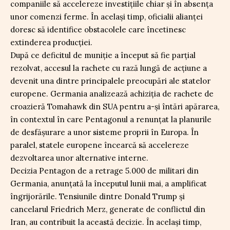
companiile să accelereze investițiile chiar și în absența
unor comenzi ferme. În același timp, oficialii alianței
doresc să identifice obstacolele care încetinesc
extinderea producției.
După ce deficitul de muniție a început să fie parțial
rezolvat, accesul la rachete cu rază lungă de acțiune a
devenit una dintre principalele preocupări ale statelor
europene. Germania analizează achiziția de rachete de
croazieră Tomahawk din SUA pentru a-și întări apărarea,
în contextul în care Pentagonul a renunțat la planurile
de desfășurare a unor sisteme proprii în Europa. În
paralel, statele europene încearcă să accelereze
dezvoltarea unor alternative interne.
Decizia Pentagon de a retrage 5.000 de militari din
Germania, anunțată la începutul lunii mai, a amplificat
îngrijorările. Tensiunile dintre Donald Trump și
cancelarul Friedrich Merz, generate de conflictul din
Iran, au contribuit la această decizie. În același timp,