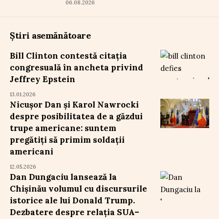
06.08.2026
Știri asemănătoare
Bill Clinton contestă citația
congresuală în ancheta privind
Jeffrey Epstein
13.01.2026
Nicușor Dan și Karol Nawrocki
despre posibilitatea de a găzdui
trupe americane: suntem
pregătiți să primim soldații
americani
12.05.2026
Dan Dungaciu lansează la
Chișinău volumul cu discursurile
istorice ale lui Donald Trump.
Dezbatere despre relația SUA–