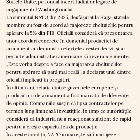
Statele Unite, pe fondul incertitudinilor legate de
angajamentul Washingtonului.
La summitul NATO din 2025, desfășurat la Haga, statele
membre au fost de acord să majoreze cheltuielile pentru
apărare la 5% din PIB. Oficialii consideră că prezentarea
unor acorduri concrete în domeniul producției de
armament ar demonstra efectele acestei decizii și ar
permite administrației americane să revendice merite.
„Este vorba despre a face ca majorarea cheltuielilor
pentru apărare să pară mai reală”, a declarat unul dintre
oficialii implicați în pregătiri.
În ultimii ani, relația dintre guvernele europene și
producătorii de armament a fost marcată de diferențe
de opinie. Companiile susțin că lipsa contractelor pe
termen lung limitează investițiile, în timp ce autoritățile
consideră că industria nu a reacționat suficient de rapid
pentru a crește capacitatea de producție.
În aceste condiții, NATO urmărește să încurajeze