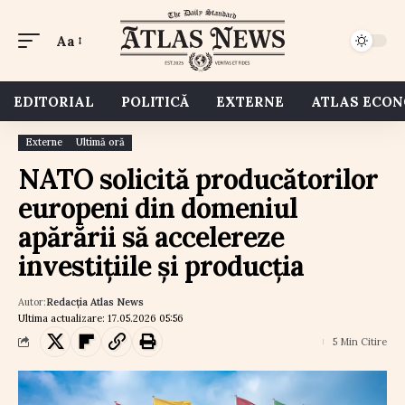
Aa
EDITORIAL
POLITICĂ
EXTERNE
ATLAS ECO
Externe
Ultimă oră
NATO solicită producătorilor
europeni din domeniul
apărării să accelereze
investițiile și producția
Autor:
Redacția Atlas News
Ultima actualizare: 17.05.2026 05:56
5 Min Citire