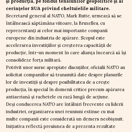
și producția, pe fondul tensiunilor geopolitice și al
cerințelor SUA privind cheltuielile militare.
Secretarul general al NATO, Mark Rutte, urmează să se
întâlnească săptămâna viitoare, la Bruxelles, cu
reprezentanți ai celor mai importante companii
europene din industria de apărare. Scopul este
accelerarea investițiilor și creșterea capacității de
producție, într-un moment în care alianța încearcă să își
consolideze forța militară.
Potrivit unor surse apropiate discuțiilor, oficialii NATO au
solicitat companiilor să transmită date despre planurile
lor de investiții și despre posibilitatea de a crește
producția, în special în domenii critice precum apărarea
antiaeriană și rachetele cu rază lungă de acțiune.
Deși conducerea NATO are întâlniri frecvente cu liderii
industriei, organizarea unei reuniuni extinse cu mai
multe companii este considerată un demers neobișnuit.
Inițiativa reflectă presiunea de a prezenta rezultate