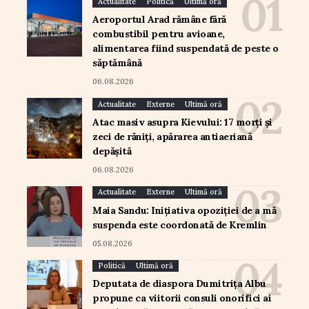
Actualitate
Politică
Ultimă oră
Aeroportul Arad rămâne fără
combustibil pentru avioane,
alimentarea fiind suspendată de peste o
săptămână
06.08.2026
Actualitate
Externe
Ultimă oră
Atac masiv asupra Kievului: 17 morți și
zeci de răniți, apărarea antiaeriană
depășită
06.08.2026
Actualitate
Externe
Ultimă oră
Maia Sandu: Inițiativa opoziției de a mă
suspenda este coordonată de Kremlin
05.08.2026
Politică
Ultimă oră
Deputata de diaspora Dumitrița Albu
propune ca viitorii consuli onorifici ai