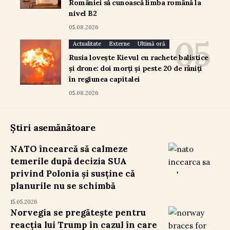
României să cunoască limba română la
nivel B2
05.08.2026
Actualitate
Externe
Ultimă oră
Rusia lovește Kievul cu rachete balistice
și drone: doi morți și peste 20 de răniți
în regiunea capitalei
05.08.2026
Știri asemănătoare
NATO încearcă să calmeze
temerile după decizia SUA
privind Polonia și susține că
planurile nu se schimbă
15.05.2026
Norvegia se pregătește pentru
reacția lui Trump în cazul în care