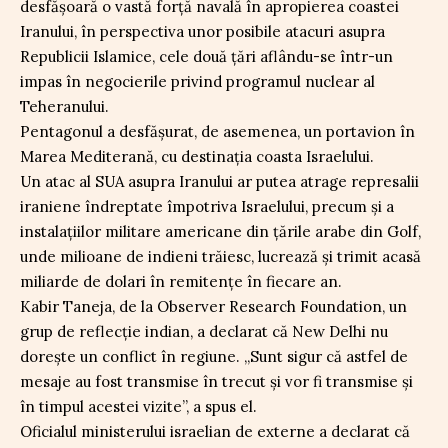
desfășoară o vastă forță navală în apropierea coastei
Iranului, în perspectiva unor posibile atacuri asupra
Republicii Islamice, cele două țări aflându-se într-un
impas în negocierile privind programul nuclear al
Teheranului.
Pentagonul a desfășurat, de asemenea, un portavion în
Marea Mediterană, cu destinația coasta Israelului.
Un atac al SUA asupra Iranului ar putea atrage represalii
iraniene îndreptate împotriva Israelului, precum și a
instalațiilor militare americane din țările arabe din Golf,
unde milioane de indieni trăiesc, lucrează și trimit acasă
miliarde de dolari în remitențe în fiecare an.
Kabir Taneja, de la Observer Research Foundation, un
grup de reflecție indian, a declarat că New Delhi nu
dorește un conflict în regiune. „Sunt sigur că astfel de
mesaje au fost transmise în trecut și vor fi transmise și
în timpul acestei vizite”, a spus el.
Oficialul ministerului israelian de externe a declarat că