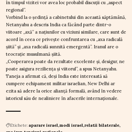
în timpul vizitei vor avea loc probabil discuții cu „aspect
regional”.
Vorbind la o ședință a cabinetului din această săptămână,
Netanyahu a descris India ca făcând parte dintr-o
viitoare „axă” a națiunilor cu viziuni similare, care sunt de
acord în ceea ce privește confruntarea cu „axa radicală
șiită” și „axa radicală sunnită emergentă”. Iranul are o
teocrație musulmană șiită.
„Cooperarea poate da rezultate excelente și, desigur, ne
poate asigura reziliența și viitorul”, a spus Netanyahu.
Taneja a afirmat că, deși India este interesată să
cumpere echipament militar israelian, New Delhi ar
ezita să adere la orice alianță formală, având în vedere
istoricul său de nealiniere în afacerile internaționale.
Etichete:
aparare israel
modi israel
relatii bilaterale
sua iran
tensiuni regionale