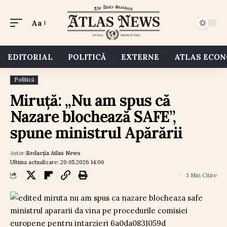
Aa
EDITORIAL
POLITICĂ
EXTERNE
ATLAS ECO
Politică
Miruță: „Nu am spus că
Nazare blochează SAFE”,
spune ministrul Apărării
Autor:
Redacția Atlas News
Ultima actualizare: 20.05.2026 14:06
3 Min Citire