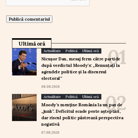
Ultimă oră
Actualitate
Politică
Ultimă oră
Nicușor Dan, mesaj ferm către partide
după verdictul Moody’s: „Renunțați la
agendele politice și la discursul
electoral”
08.08.2026
Actualitate
Politică
Ultimă oră
Moody’s menține România la un pas de
„junk”. Deficitul scade peste așteptări,
dar riscul politic păstrează perspectiva
negativă
07.08.2026