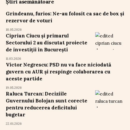
Știri asemănătoare
Grindeanu, furios: Ne-au folosit ca sac de box și
rezervor de voturi
18.05.2026
Ciprian Ciucu și primarul
Sectorului 2 au discutat proiecte
de investiții în București
11.03.2026
Victor Negrescu: PSD nu va face niciodată
guvern cu AUR și respinge colaborarea cu
aceste partide
19.05.2026
Raluca Turcan: Deciziile
Guvernului Bolojan sunt corecte
pentru reducerea deficitului
bugetar
22.01.2026