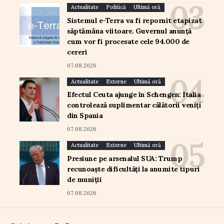
Actualitate
Politică
Ultimă oră
Sistemul e-Terra va fi repornit etapizat
săptămâna viitoare. Guvernul anunță
cum vor fi procesate cele 94.000 de
cereri
07.08.2026
Actualitate
Externe
Ultimă oră
Efectul Ceuta ajunge în Schengen: Italia
controlează suplimentar călătorii veniți
din Spania
07.08.2026
Actualitate
Externe
Ultimă oră
Presiune pe arsenalul SUA: Trump
recunoaște dificultăți la anumite tipuri
de muniții
07.08.2026