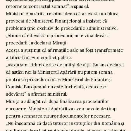
retorneze contractul semnat”, a spus el.
Ministrul Apărării a respins ideea că ar exista un blocaj
provocat de Ministerul Finanțelor și a insistat că
problema ține exclusiv de procedurile administrative.
„Atunci când există o procedură, nu e vina decât a
procedurii”, a declarat Miruță.
Acesta a susținut că afirmațiile sale au fost transformate
artificial într-un conflict politic.
„Astea sunt titluri dorite de unii și de alții. Eu am declarat
că astăzi noi la Ministerul Apărării nu putem semna
pentru că procedura între Ministerul de Finanțe și
Comisia Europeană nu este încheiată, ceea ce e
adevărat”, a afirmat ministrul.
Miruță a adăugat că, după finalizarea procedurilor
europene, Ministerul Apărării va avea nevoie de timp
pentru semnarea tuturor documentelor necesare.
„Nu înseamnă că dacă tuturor instituțiilor din România și
din Europa le-a luat săptămâni de zile, cineva se așteaptă