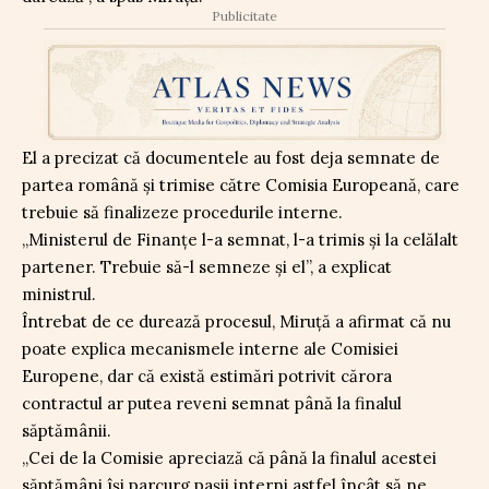
Publicitate
El a precizat că documentele au fost deja semnate de
partea română și trimise către Comisia Europeană, care
trebuie să finalizeze procedurile interne.
„Ministerul de Finanțe l-a semnat, l-a trimis și la celălalt
partener. Trebuie să-l semneze și el”, a explicat
ministrul.
Întrebat de ce durează procesul, Miruță a afirmat că nu
poate explica mecanismele interne ale Comisiei
Europene, dar că există estimări potrivit cărora
contractul ar putea reveni semnat până la finalul
săptămânii.
„Cei de la Comisie apreciază că până la finalul acestei
săptămâni își parcurg pașii interni astfel încât să ne