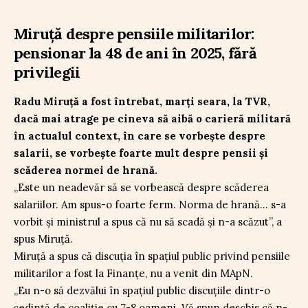
Miruță despre pensiile militarilor:
pensionar la 48 de ani în 2025, fără
privilegii
Radu Miruță a fost întrebat, marți seara, la TVR,
dacă mai atrage pe cineva să aibă o carieră militară
în actualul context, în care se vorbește despre
salarii, se vorbește foarte mult despre pensii și
scăderea normei de hrană.
„Este un neadevăr să se vorbească despre scăderea
salariilor. Am spus-o foarte ferm. Norma de hrană… s-a
vorbit și ministrul a spus că nu să scadă și n-a scăzut”, a
spus Miruță.
Miruță a spus că discuția în spațiul public privind pensiile
militarilor a fost la Finanțe, nu a venit din MApN.
„Eu n-o să dezvălui în spațiul public discuțiile dintr-o
ședință de coaliție cu 7-8 oameni. Vă spun deschis că n-