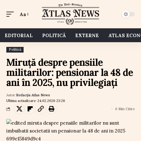
Aa
EDITORIAL
POLITICĂ
EXTERNE
ATLAS ECO
Politică
Miruță despre pensiile
militarilor: pensionar la 48 de
ani în 2025, nu privilegiați
Autor:
Redacția Atlas News
Ultima actualizare: 24.02.2026 23:26
6 Min Citire