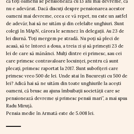
că toți oamenii se pensionează cu 13 ani mai devreme, că
nu e adevărat. Dacă discuți despre pensionarea acestor
oameni mai devreme, ceea ce vă repet, nu este un astfel
de adevăr, hai să ne uităm și din celelalte unghiuri. Sunt
colegi în MApN, cărora le semnez în delegații. Au 23 de
lei diurnă. Toți mergem pe stradă. Nu poți să pleci de
acasă, să te întorci a doua, a treia zi și să primești 23 de
lei de care să mănânci. Mulți dintre ei primesc, sau cei
care primesc contravaloare locuinței, pentru că sunt
plecați, primesc raportat la 2017. Sunt subofițeri care
primesc vreo 500 de lei. Unde stai în București cu 500 de
lei? Adică hai să ne uităm din toate unghiurile la acești
oameni, că brusc au ajuns îmbuibații societății care se
pensionează devreme și primesc pensii mari”, a mai spus
Radu Miruță.
Pensia medie în Armată este de 5.008 lei.