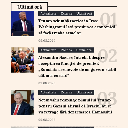
Ultimă oră
Actualitate
Externe
Ultimă oră
Trump schimbă tactica în Iran:
Washingtonul lasă presiunea economică
să facă treaba armelor
09.08.2026
Actualitate
Politică
Ultimă oră
Alexandru Nazare, întrebat despre
acceptarea funcției de premier:
„România are nevoie de un guvern stabil
cât mai curând”
09.08.2026
Actualitate
Externe
Ultimă oră
Netanyahu respinge planul lui Trump
pentru Gaza și afirmă că Israelul nu se
va retrage fără dezarmarea Hamasului
09.08.2026