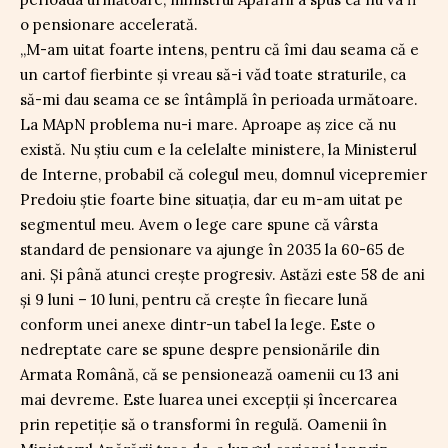
o pensionare accelerată.
„M-am uitat foarte intens, pentru că îmi dau seama că e
un cartof fierbinte și vreau să-i văd toate straturile, ca
să-mi dau seama ce se întâmplă în perioada următoare.
La MApN problema nu-i mare. Aproape aș zice că nu
există. Nu știu cum e la celelalte ministere, la Ministerul
de Interne, probabil că colegul meu, domnul vicepremier
Predoiu știe foarte bine situația, dar eu m-am uitat pe
segmentul meu. Avem o lege care spune că vârsta
standard de pensionare va ajunge în 2035 la 60-65 de
ani. Și până atunci crește progresiv. Astăzi este 58 de ani
și 9 luni – 10 luni, pentru că crește în fiecare lună
conform unei anexe dintr-un tabel la lege. Este o
nedreptate care se spune despre pensionările din
Armata Română, că se pensionează oamenii cu 13 ani
mai devreme. Este luarea unei excepții și încercarea
prin repetiție să o transformi în regulă. Oamenii în