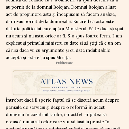
au pornit de la domnul Bolojan. Domnul Bolojan a luat
act de propunere asta și începusem să facem analize,
dar n-au pornit de la dumnealui. Eu cred că asta este
datoria politicului care apără Ministerul. Să te duci să spui
nu acum și nu asta, orice ar fi. S-a spus foarte ferm. I-am
explicat și primului ministru cu date și să știți că e un om
căruia dacă vii cu argumente și cu date indubitabile
acceptă și asta e”, a spus Miruță.
Publicitate
Întrebat dacă îl sperie faptul că se discută acum despre
pensiile de serviciu și despre o reformă în acest
domeniu în cazul militarilor, iar astfel, ar putea să
crească numărul celor care vor să iasă la pensie în
perioada următoare, ministrul Apărării a spus că nu va fi