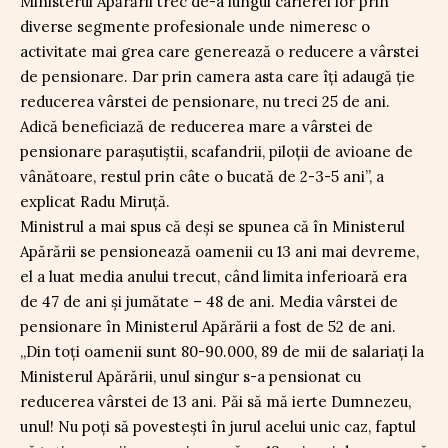
Ministerul Apărării trec de-a lungul carierei lor prin
diverse segmente profesionale unde nimeresc o
activitate mai grea care generează o reducere a vârstei
de pensionare. Dar prin camera asta care îți adaugă ție
reducerea vârstei de pensionare, nu treci 25 de ani.
Adică beneficiază de reducerea mare a vârstei de
pensionare parașutiștii, scafandrii, piloții de avioane de
vânătoare, restul prin câte o bucată de 2-3-5 ani”, a
explicat Radu Miruță.
Ministrul a mai spus că deși se spunea că în Ministerul
Apărării se pensionează oamenii cu 13 ani mai devreme,
el a luat media anului trecut, când limita inferioară era
de 47 de ani și jumătate – 48 de ani. Media vârstei de
pensionare în Ministerul Apărării a fost de 52 de ani.
„Din toți oamenii sunt 80-90.000, 89 de mii de salariați la
Ministerul Apărării, unul singur s-a pensionat cu
reducerea vârstei de 13 ani. Păi să mă ierte Dumnezeu,
unul! Nu poți să povestești în jurul acelui unic caz, faptul