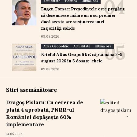
Actualitate
Politică
Ultimă oră
Eugen Tomac: Președintele este pregătit
să desemneze mâine un nou premier
dacă acesta are susținerea unei
majorități solide
09.08.2026
Atlas Geopolitic
Actualitate
Ultimă oră
Brieful Atlas Geopolitic: săptămâna 3–9
august 2026 în 5 dosare-cheie
09.08.2026
Știri asemănătoare
Dragoș Pîslaru: Cu cererea de
plată 4 aprobată, PNRR-ul
României depășește 60%
implementare
14.05.2026