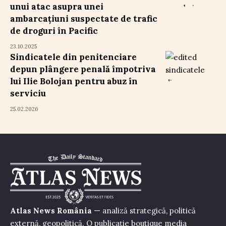
unui atac asupra unei
ambarcațiuni suspectate de trafic
de droguri în Pacific
23.10.2025
Sindicatele din penitenciare
depun plângere penală împotriva
lui Ilie Bolojan pentru abuz în
serviciu
25.02.2026
Atlas News România
— analiză strategică, politică
externă, geopolitică. O publicație boutique media