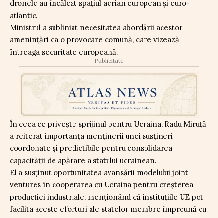
dronele au încălcat spațiul aerian european și euro-
atlantic.
Ministrul a subliniat necesitatea abordării acestor
amenințări ca o provocare comună, care vizează
întreaga securitate europeană.
Publicitate
În ceea ce privește sprijinul pentru Ucraina, Radu Miruță
a reiterat importanța menținerii unei susțineri
coordonate și predictibile pentru consolidarea
capacității de apărare a statului ucrainean.
El a susținut oportunitatea avansării modelului joint
ventures în cooperarea cu Ucraina pentru creșterea
producției industriale, menționând că instituțiile UE pot
facilita aceste eforturi ale statelor membre împreună cu