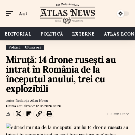
Aa
EDITORIAL
POLITICĂ
EXTERNE
ATLAS ECO
Politică
Ultimă oră
Miruță: 14 drone rusești au
intrat în România de la
începutul anului, trei cu
explozibili
Autor:
Redacția Atlas News
Ultima actualizare: 12.05.2026 16:26
2 Min Citire