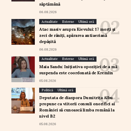
săptămână
06.08.2026
Actualitate
Externe
Ultimă oră
Atac masiv asupra Kievului: 17 morți și
zeci de răniți, apărarea antiaeriană
depășită
06.08.2026
Actualitate
Externe
Ultimă oră
Maia Sandu: Inițiativa opoziției de a mă
suspenda este coordonată de Kremlin
05.08.2026
Politică
Ultimă oră
Deputata de diaspora Dumitrița Albu
propune ca viitorii consuli onorifici ai
României să cunoască limba română la
nivel B2
05.08.2026