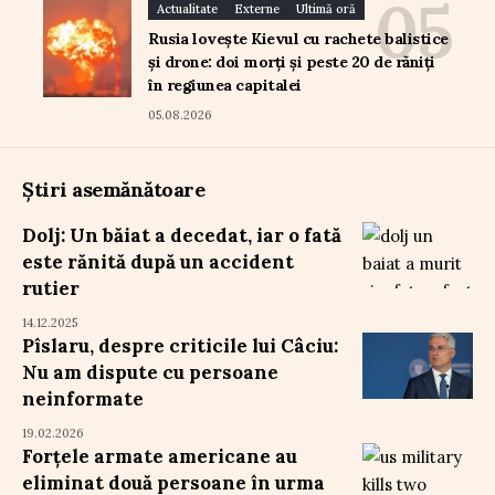
Actualitate
Externe
Ultimă oră
Rusia lovește Kievul cu rachete balistice
și drone: doi morți și peste 20 de răniți
în regiunea capitalei
05.08.2026
Știri asemănătoare
Dolj: Un băiat a decedat, iar o fată
este rănită după un accident
rutier
14.12.2025
Pîslaru, despre criticile lui Câciu:
Nu am dispute cu persoane
neinformate
19.02.2026
Forțele armate americane au
eliminat două persoane în urma