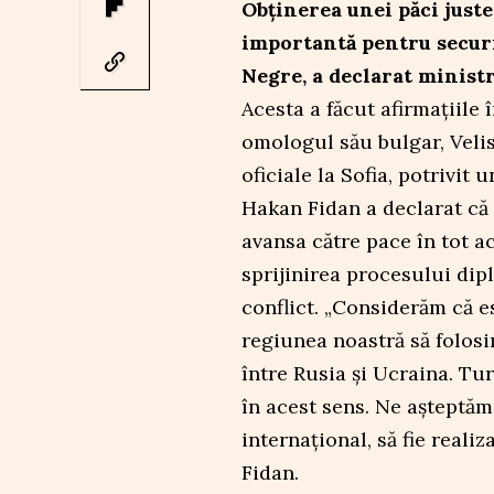
Obținerea unei păci juste
importantă pentru securi
Negre, a declarat minist
Acesta a făcut afirmațiile
omologul său bulgar, Veli
oficiale la Sofia, potrivi
Hakan Fidan a declarat că
avansa către pace în tot ac
sprijinirea procesului dip
conflict. „Considerăm că es
regiunea noastră să folosi
între Rusia și Ucraina. Tur
în acest sens. Ne așteptăm 
internațional, să fie reali
Fidan.