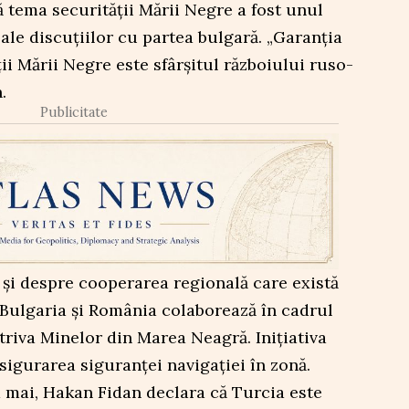
ă tema securității Mării Negre a fost unul
 ale discuțiilor cu partea bulgară. „Garanția
ii Mării Negre este sfârșitul războiului ruso-
.
Publicitate
i și despre cooperarea regională care există
Bulgaria și România colaborează în cadrul
riva Minelor din Marea Neagră. Inițiativa
sigurarea siguranței navigației în zonă.
a mai, Hakan Fidan declara că Turcia este