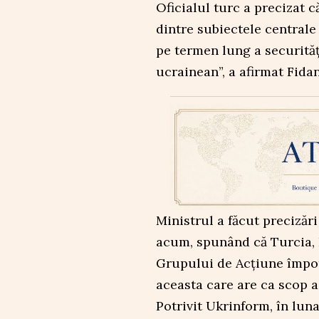
Oficialul turc a precizat c
dintre subiectele centrale
pe termen lung a securităț
ucrainean”, a afirmat Fidan
Ministrul a făcut precizăr
acum, spunând că Turcia, 
Grupului de Acțiune împot
aceasta care are ca scop a
Potrivit Ukrinform, în lun