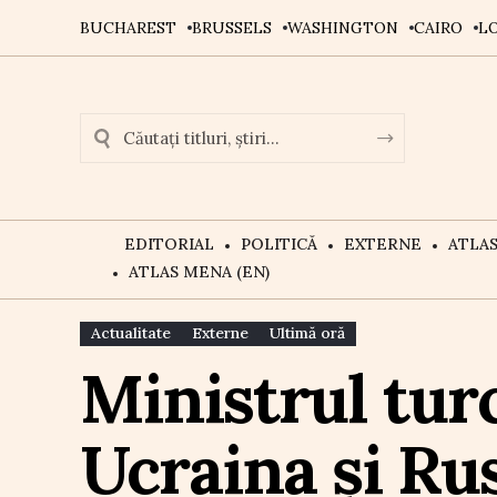
BUCHAREST
BRUSSELS
WASHINGTON
CAIRO
L
EDITORIAL
POLITICĂ
EXTERNE
ATLA
ATLAS MENA (EN)
Actualitate
Externe
Ultimă oră
Ministrul turc
Ucraina și Rus