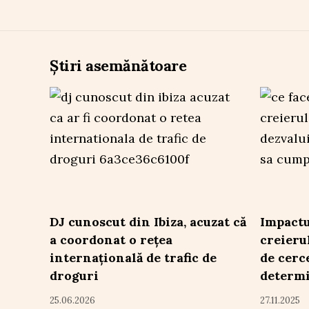
Știri asemănătoare
DJ cunoscut din Ibiza, acuzat că
Impactu
a coordonat o rețea
creieru
internațională de trafic de
de cerc
droguri
determi
25.06.2026
27.11.2025