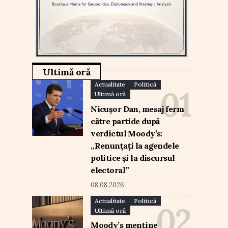
Ultimă oră
Actualitate
Politică
Ultimă oră
Nicușor Dan, mesaj ferm
către partide după
verdictul Moody’s:
„Renunțați la agendele
politice și la discursul
electoral”
08.08.2026
Actualitate
Politică
Ultimă oră
Moody’s menține