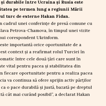
 și durabile între Ucraina și Rusia este
tatea pe termen lung a regiunii Mării
rul turc de externe Hakan Fidan.
 în cadrul unei conferințe de presă comune cu
slava Petrova-Chamova, în timpul unei vizite
t unui corespondent Ukrinform.
 este importantă orice oportunitate de a
est context și a reafirmat rolul Turciei în
lomatic între cele două țări care sunt în
te vital pentru pacea și stabilitatea din
m fiecare oportunitate pentru a realiza pacea
cia va continua să ofere sprijin activ părților
ca o pace durabilă și justă, bazată pe dreptul
zată cât mai curând posibil”, a declarat Hakan