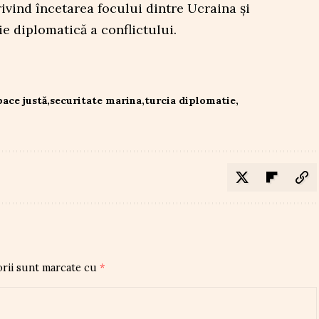
rivind încetarea focului dintre Ucraina și
ție diplomatică a conflictului.
pace justă
securitate marina
turcia diplomatie
orii sunt marcate cu
*