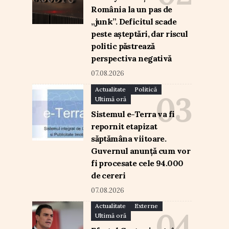
România la un pas de
„junk”. Deficitul scade
peste așteptări, dar riscul
politic păstrează
perspectiva negativă
07.08.2026
Actualitate
Politică
Ultimă oră
Sistemul e-Terra va fi
repornit etapizat
săptămâna viitoare.
Guvernul anunță cum vor
fi procesate cele 94.000
de cereri
07.08.2026
Actualitate
Externe
Ultimă oră