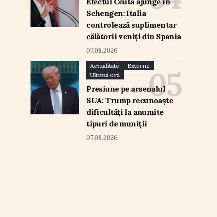
Efectul Ceuta ajunge în
Schengen: Italia
controlează suplimentar
călătorii veniți din Spania
07.08.2026
Actualitate
Externe
Ultimă oră
Presiune pe arsenalul
SUA: Trump recunoaște
dificultăți la anumite
tipuri de muniții
07.08.2026