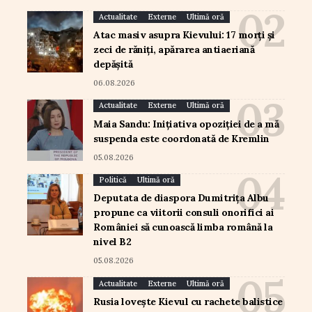
Actualitate
Externe
Ultimă oră
Atac masiv asupra Kievului: 17 morți și
zeci de răniți, apărarea antiaeriană
depășită
06.08.2026
Actualitate
Externe
Ultimă oră
Maia Sandu: Inițiativa opoziției de a mă
suspenda este coordonată de Kremlin
05.08.2026
Politică
Ultimă oră
Deputata de diaspora Dumitrița Albu
propune ca viitorii consuli onorifici ai
României să cunoască limba română la
nivel B2
05.08.2026
Actualitate
Externe
Ultimă oră
Rusia lovește Kievul cu rachete balistice