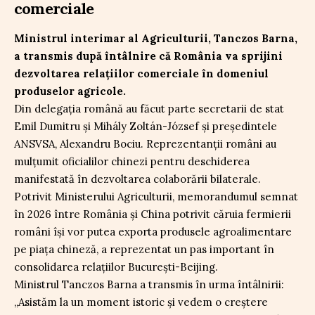
comerciale
Ministrul interimar al Agriculturii, Tanczos Barna,
a transmis după întâlnire că România va sprijini
dezvoltarea relațiilor comerciale în domeniul
produselor agricole.
Din delegația română au făcut parte secretarii de stat
Emil Dumitru și Mihály Zoltán-József și președintele
ANSVSA, Alexandru Bociu. Reprezentanții români au
mulțumit oficialilor chinezi pentru deschiderea
manifestată în dezvoltarea colaborării bilaterale.
Potrivit Ministerului Agriculturii, memorandumul semnat
în 2026 între România și China potrivit căruia fermierii
români își vor putea exporta produsele agroalimentare
pe piața chineză, a reprezentat un pas important în
consolidarea relațiilor București-Beijing.
Ministrul Tanczos Barna a transmis în urma întâlnirii:
„Asistăm la un moment istoric și vedem o creștere