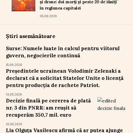
și drone: doi morți și peste 20 de răniți
în regiunea capitalei
05.08.2026
Știri asemănătoare
Surse: Numele luate în calcul pentru viitorul
guvern, negocierile continuă
15.06.2026
Președintele ucrainean Volodimir Zelenski a
declarat că a solicitat Statelor Unite o licență
pentru producția de rachete Patriot.
31.05.2026
Decizie finală pe cererea de plată
nr. 3 din PNRR: am reușit să
recuperăm 350,7 mil. euro
01.05.2026
Lia Olguța Vasilescu afirmă că ar putea ajunge