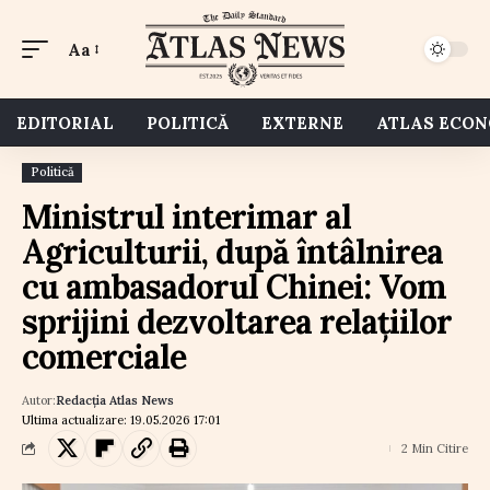
Aa
EDITORIAL
POLITICĂ
EXTERNE
ATLAS ECO
Politică
Ministrul interimar al
Agriculturii, după întâlnirea
cu ambasadorul Chinei: Vom
sprijini dezvoltarea relațiilor
comerciale
Autor:
Redacția Atlas News
Ultima actualizare: 19.05.2026 17:01
2 Min Citire