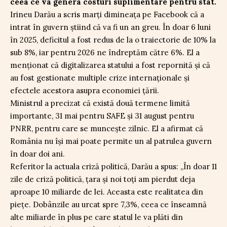
ceea ce va genera costuri suplimentare pentru stat.
Irineu Darău a scris marți dimineața pe Facebook că a
intrat în guvern știind că va fi un an greu. În doar 6 luni
în 2025, deficitul a fost redus de la o traiectorie de 10% la
sub 8%, iar pentru 2026 ne îndreptăm către 6%. El a
menționat că digitalizarea statului a fost repornită și că
au fost gestionate multiple crize internaționale și
efectele acestora asupra economiei țării.
Ministrul a precizat că există două termene limită
importante, 31 mai pentru SAFE și 31 august pentru
PNRR, pentru care se muncește zilnic. El a afirmat că
România nu își mai poate permite un al patrulea guvern
în doar doi ani.
Referitor la actuala criză politică, Darău a spus: „În doar 11
zile de criză politică, țara și noi toți am pierdut deja
aproape 10 miliarde de lei. Aceasta este realitatea din
piețe. Dobânzile au urcat spre 7,3%, ceea ce înseamnă
alte miliarde în plus pe care statul le va plăti din