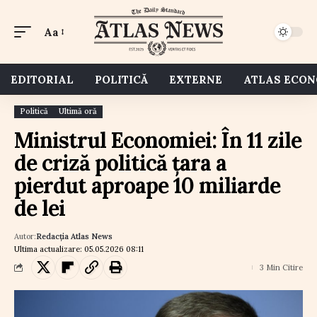
Aa
EDITORIAL
POLITICĂ
EXTERNE
ATLAS ECO
Politică
Ultimă oră
Ministrul Economiei: În 11 zile
de criză politică țara a
pierdut aproape 10 miliarde
de lei
Autor:
Redacția Atlas News
Ultima actualizare: 05.05.2026 08:11
3 Min Citire