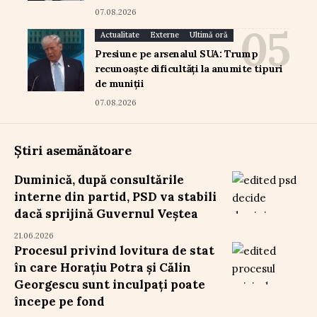
07.08.2026
Actualitate
Externe
Ultimă oră
Presiune pe arsenalul SUA: Trump
recunoaște dificultăți la anumite tipuri
de muniții
07.08.2026
Știri asemănătoare
Duminică, după consultările
interne din partid, PSD va stabili
dacă sprijină Guvernul Veștea
21.06.2026
Procesul privind lovitura de stat
în care Horațiu Potra și Călin
Georgescu sunt inculpați poate
începe pe fond