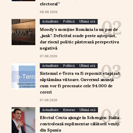
electoral”
08.08.2026
Actualitate
Politică
Ultimă oră
Moody’s menține România la un pas de
„junk”. Deficitul scade peste așteptări,
dar riscul politic păstrează perspectiva
negativă
07.08.2026
Actualitate
Politică
Ultimă oră
Sistemul e-Terra va fi repornit etapizat
săptămâna viitoare. Guvernul anunță
cum vor fi procesate cele 94.000 de
cereri
07.08.2026
Actualitate
Externe
Ultimă oră
Efectul Ceuta ajunge în Schengen: Italia
controlează suplimentar călătorii veniți
din Spania