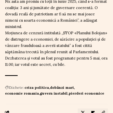
Fix asta am promis cu toții în iunie 2025, când s-a format
coaliția: 3 ani și jumătate de guvernare coerentă. O
dovadă reală de patriotism ar fi să nu se mai joace
nimeni cu soarta economică a României”, a adăugat
ministrul.
Moțiunea de cenzură intitulată „STOP «Planului Bolojan»
de distrugere a economiei, de sărăcire a populației și de
vânzare frauduloasă a averii statului” a fost citită
săptămâna trecută în plenul reunit al Parlamentului.
Dezbaterea și votul au fost programate pentru 5 mai, ora
11.00, iar votul este secret, cu bile.
Etichete:
criza politica
dobânzi mari
economie romania
guvern instabil
pierderi economice