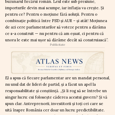
buzunarul fiecărui român. Leul este sub presiune,
importurile devin mai scumpe, iar inflația va crește. Și
pentru ce? Pentru o moțiune fără soluții. Pentru o
combinație politică între PSD și AUR – și atât! Moțiunea
de azi cere parlamentarilor să voteze pentru a dărâma
ce s-a construit — nu pentru că am eșuat, ci pentru că
unora le este mai ușor să dărâme decât să construiască”.
Publicitate
El a spus că fiecare parlamentar are un mandat personal,
nu unul dat de lideri de partid, și a făcut un apel la
responsabilitate și conștiință. „Și îi rog să se întrebe un
singur lucru: cui folosește căderea acestui guvern? Și vă
spun clar. Antreprenorii, investitorii și toți cei care se
uită înspre România cer doar un lucru: predictibilitate.