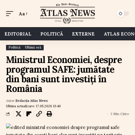
Aa
EDITORIAL
POLITICĂ
EXTERNE
ATLAS ECO
Politică
Ultimă oră
Ministrul Economiei, despre
programul SAFE: jumătate
din bani sunt investiți în
România
Autor:
Redacția Atlas News
Ultima actualizare: 17.05.2026 13:40
3 Min Citire