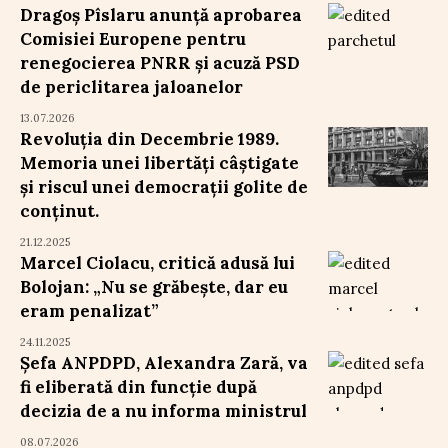
Dragoș Pîslaru anunță aprobarea
Comisiei Europene pentru
renegocierea PNRR și acuză PSD
de periclitarea jaloanelor
13.07.2026
Revoluția din Decembrie 1989.
Memoria unei libertăți câștigate
și riscul unei democrații golite de
conținut.
21.12.2025
Marcel Ciolacu, critică adusă lui
Bolojan: „Nu se grăbește, dar eu
eram penalizat”
24.11.2025
Șefa ANPDPD, Alexandra Zară, va
fi eliberată din funcție după
decizia de a nu informa ministrul
08.07.2026