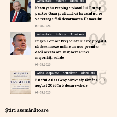
Actualitate
Externe
Ultimă oră
Netanyahu respinge planul lui Trump
pentru Gaza și afirmă că Israelul nu se
va retrage fără dezarmarea Hamasului
09.08.2026
Actualitate
Politică
Ultimă oră
Eugen Tomac: Președintele este pregătit
să desemneze mâine un nou premier
dacă acesta are susținerea unei
majorități solide
09.08.2026
Atlas Geopolitic
Actualitate
Ultimă oră
Brieful Atlas Geopolitic: săptămâna 3–9
august 2026 în 5 dosare-cheie
09.08.2026
Știri asemănătoare