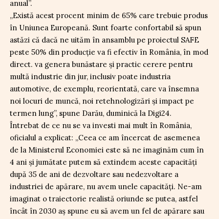
anual”.
„Există acest procent minim de 65% care trebuie produs
în Uniunea Europeană. Sunt foarte confortabil să spun
astăzi că dacă ne uităm în ansamblu pe proiectul SAFE
peste 50% din producție va fi efectiv în România, în mod
direct. va genera bunăstare și practic cerere pentru
multă industrie din jur, inclusiv poate industria
automotive, de exemplu, reorientată, care va însemna
noi locuri de muncă, noi retehnologizări și impact pe
termen lung”, spune Darău, duminică la Digi24.
Întrebat de ce nu se va investi mai mult în România,
oficialul a explicat: „Ceea ce am încercat de asemenea
de la Ministerul Economiei este să ne imaginăm cum în
4 ani și jumătate putem să extindem aceste capacități
după 35 de ani de dezvoltare sau nedezvoltare a
industriei de apărare, nu avem unele capacități. Ne-am
imaginat o traiectorie realistă oriunde se putea, astfel
încât în 2030 aș spune eu să avem un fel de apărare sau