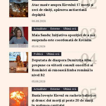
Atac masiv asupra Kievului: 17 morți și
zeci de răniți, apărarea antiaeriană
depășită
06.08.2026
Actualitate
Externe
Ultimă oră
Maia Sandu: Inițiativa opoziției de a mă
suspenda este coordonată de Kremlin
05.08.2026
Politică
Ultimă oră
Deputata de diaspora Dumitrița Albu
propune ca viitorii consuli onorifici ai
României să cunoască limba română la
nivel B2
05.08.2026
Actualitate
Externe
Ultimă oră
Rusia lovește Kievul cu rachete balistice
și drone: doi morți și peste 20 de răniți
în regiunea capitalei