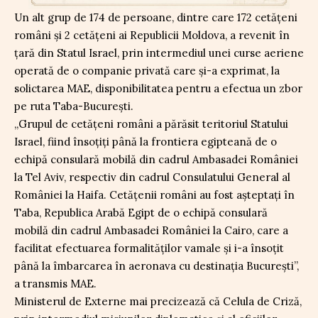
Un alt grup de 174 de persoane, dintre care 172 cetățeni
români și 2 cetățeni ai Republicii Moldova, a revenit în
țară din Statul Israel, prin intermediul unei curse aeriene
operată de o companie privată care și-a exprimat, la
solictarea MAE, disponibilitatea pentru a efectua un zbor
pe ruta Taba-București.
„Grupul de cetățeni români a părăsit teritoriul Statului
Israel, fiind însoțiți până la frontiera egipteană de o
echipă consulară mobilă din cadrul Ambasadei României
la Tel Aviv, respectiv din cadrul Consulatului General al
României la Haifa. Cetățenii români au fost așteptați în
Taba, Republica Arabă Egipt de o echipă consulară
mobilă din cadrul Ambasadei României la Cairo, care a
facilitat efectuarea formalităților vamale și i-a însoțit
până la îmbarcarea în aeronava cu destinația București”,
a transmis MAE.
Ministerul de Externe mai precizează că Celula de Criză,