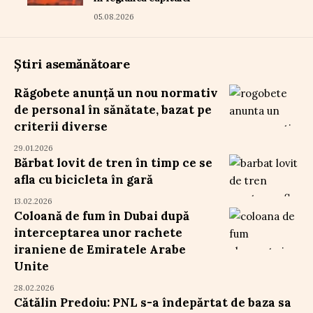
05.08.2026
Știri asemănătoare
Răgobete anunță un nou normativ
de personal în sănătate, bazat pe
criterii diverse
29.01.2026
Bărbat lovit de tren în timp ce se
afla cu bicicleta în gară
13.02.2026
Coloană de fum în Dubai după
interceptarea unor rachete
iraniene de Emiratele Arabe
Unite
28.02.2026
Cătălin Predoiu: PNL s-a îndepărtat de baza sa