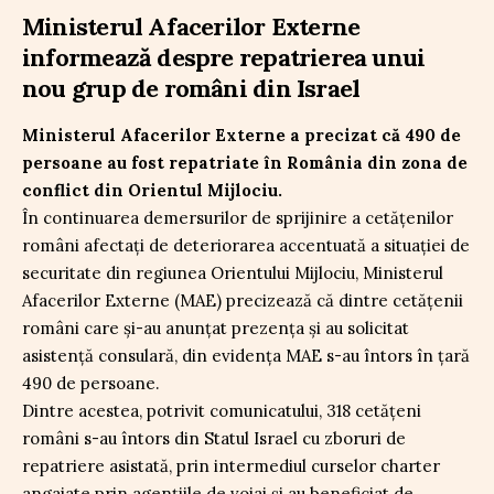
Ministerul Afacerilor Externe
informează despre repatrierea unui
nou grup de români din Israel
Ministerul Afacerilor Externe a precizat că 490 de
persoane au fost repatriate în România din zona de
conflict din Orientul Mijlociu.
În continuarea demersurilor de sprijinire a cetățenilor
români afectați de deteriorarea accentuată a situației de
securitate din regiunea Orientului Mijlociu, Ministerul
Afacerilor Externe (MAE) precizează că dintre cetățenii
români care și-au anunțat prezența și au solicitat
asistență consulară, din evidența MAE s-au întors în țară
490 de persoane.
Dintre acestea, potrivit comunicatului, 318 cetățeni
români s-au întors din Statul Israel cu zboruri de
repatriere asistată, prin intermediul curselor charter
angajate prin agențiile de voiaj și au beneficiat de