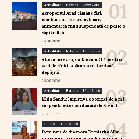
Actualitate
Politică
Ultimă oră
Aeroportul Arad rămâne fără
combustibil pentru avioane,
alimentarea fiind suspendată de peste o
săptămână
06.08.2026
Actualitate
Externe
Ultimă oră
Atac masiv asupra Kievului: 17 morți și
zeci de răniți, apărarea antiaeriană
depășită
06.08.2026
Actualitate
Externe
Ultimă oră
Maia Sandu: Inițiativa opoziției de a mă
suspenda este coordonată de Kremlin
05.08.2026
Politică
Ultimă oră
Deputata de diaspora Dumitrița Albu
propune ca viitorii consuli onorifici ai