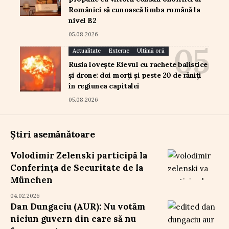
României să cunoască limba română la
nivel B2
05.08.2026
Actualitate
Externe
Ultimă oră
Rusia lovește Kievul cu rachete balistice
și drone: doi morți și peste 20 de răniți
în regiunea capitalei
05.08.2026
Știri asemănătoare
Volodimir Zelenski participă la
Conferința de Securitate de la
München
04.02.2026
Dan Dungaciu (AUR): Nu votăm
niciun guvern din care să nu