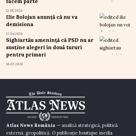
facem parte
12.05.2026
Ilie Bolojan anunță că nu va
demisiona
17.04.2026
Sighiartău amenință că PSD nu ar
susține alegeri în două tururi
pentru primari
16.03.2026
Atlas News România
— analiză strategică, politică
externă, geopolitică. O publicație boutique media