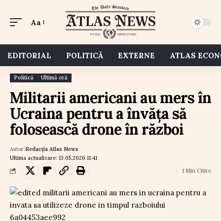
Aa
EDITORIAL
POLITICĂ
EXTERNE
ATLAS ECO
Politică
Ultimă oră
Militarii americani au mers în
Ucraina pentru a învăța să
folosească drone în război
Autor:
Redacția Atlas News
Ultima actualizare: 13.05.2026 11:41
1 Min Citire