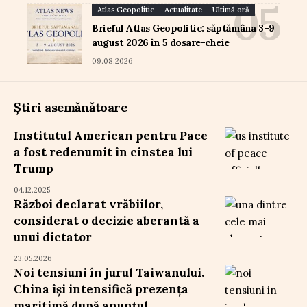
Atlas Geopolitic
Actualitate
Ultimă oră
Brieful Atlas Geopolitic: săptămâna 3–9
august 2026 în 5 dosare-cheie
09.08.2026
Știri asemănătoare
Institutul American pentru Pace
a fost redenumit în cinstea lui
Trump
04.12.2025
Război declarat vrăbiilor,
considerat o decizie aberantă a
unui dictator
23.05.2026
Noi tensiuni în jurul Taiwanului.
China își intensifică prezența
maritimă după anunțul