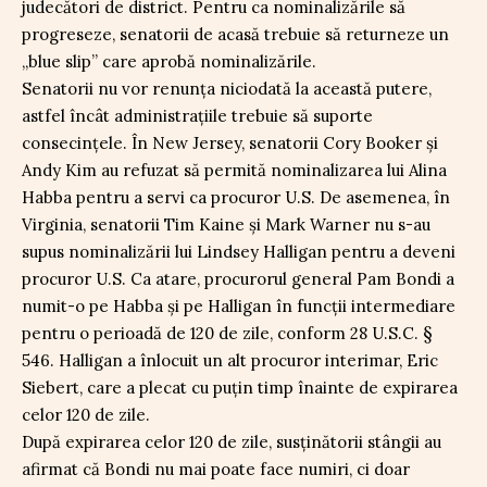
judecători de district. Pentru ca nominalizările să
progreseze, senatorii de acasă trebuie să returneze un
„blue slip” care aprobă nominalizările.
Senatorii nu vor renunța niciodată la această putere,
astfel încât administrațiile trebuie să suporte
consecințele. În New Jersey, senatorii Cory Booker și
Andy Kim au refuzat să permită nominalizarea lui Alina
Habba pentru a servi ca procuror U.S. De asemenea, în
Virginia, senatorii Tim Kaine și Mark Warner nu s-au
supus nominalizării lui Lindsey Halligan pentru a deveni
procuror U.S. Ca atare, procurorul general Pam Bondi a
numit-o pe Habba și pe Halligan în funcții intermediare
pentru o perioadă de 120 de zile, conform 28 U.S.C. §
546. Halligan a înlocuit un alt procuror interimar, Eric
Siebert, care a plecat cu puțin timp înainte de expirarea
celor 120 de zile.
După expirarea celor 120 de zile, susținătorii stângii au
afirmat că Bondi nu mai poate face numiri, ci doar