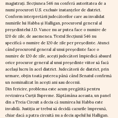
magistrați. Secțiunea 546 nu conferă autoritatea de a
numi procurori U.S. exclusiv instanțelor de district.
Conform interpretării judecătorilor care au invalidat
numirile lui Habba și Halligan, procurorul general al
președintelui J.D. Vance nu ar putea face o numire de
120 de zile, de asemenea. Textul Secțiunii 546 nu
specifică o numire de 120 de zile per președinte. Atunci
când procurorul general al unui președinte face o
numire de 120 de zile, acești judecători împiedică absurd
orice procuror general al unui președinte viitor să facă
același lucru în acel district. Judecătorii de district, prin
urmare, obțin toată puterea până când Senatul confirmă
un nominalizat în acești ani sau decenii.
Din fericire, problema este acum pregătită pentru
revizuirea Curții Supreme. Săptămâna aceasta, un panel
din a Treia Circuit a decis că numirea lui Habba este
invalidă. Justiția ar trebui să decidă cazurile împreună,
chiar dacă a patra circuită nu a decis apelul lui Halligan.