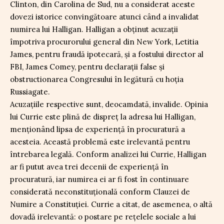
Clinton, din Carolina de Sud, nu a considerat aceste
dovezi istorice convingătoare atunci când a invalidat
numirea lui Halligan. Halligan a obținut acuzații
împotriva procurorului general din New York, Letitia
James, pentru fraudă ipotecară, și a fostului director al
FBI, James Comey, pentru declarații false și
obstructionarea Congresului în legătură cu hoția
Russiagate.
Acuzațiile respective sunt, deocamdată, invalide. Opinia
lui Currie este plină de dispreț la adresa lui Halligan,
menționând lipsa de experiență în procuratură a
acesteia. Această problemă este irelevantă pentru
întrebarea legală. Conform analizei lui Currie, Halligan
ar fi putut avea trei decenii de experiență în
procuratură, iar numirea ei ar fi fost în continuare
considerată neconstituțională conform Clauzei de
Numire a Constituției. Currie a citat, de asemenea, o altă
dovadă irelevantă: o postare pe rețelele sociale a lui