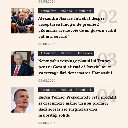
09.08.2026
Actualitate
Politică
Ultimă oră
Alexandru Nazare, întrebat despre
acceptarea funcției de premier:
„România are nevoie de un guvern stabil
cât mai curând”
09.08.2026
Actualitate
Externe
Ultimă oră
Netanyahu respinge planul lui Trump
pentru Gaza și afirmă că Israelul nu se
va retrage fără dezarmarea Hamasului
09.08.2026
Actualitate
Politică
Ultimă oră
Eugen Tomac: Președintele este pregătit
să desemneze mâine un nou premier
dacă acesta are susținerea unei
majorități solide
09.08.2026