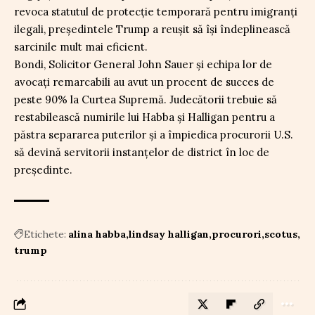
revoca statutul de protecție temporară pentru imigranți
ilegali, președintele Trump a reușit să își îndeplinească
sarcinile mult mai eficient.
Bondi, Solicitor General John Sauer și echipa lor de
avocați remarcabili au avut un procent de succes de
peste 90% la Curtea Supremă. Judecătorii trebuie să
restabilească numirile lui Habba și Halligan pentru a
păstra separarea puterilor și a împiedica procurorii U.S.
să devină servitorii instanțelor de district în loc de
președinte.
Etichete:
alina habba
lindsay halligan
procurori
scotus
trump