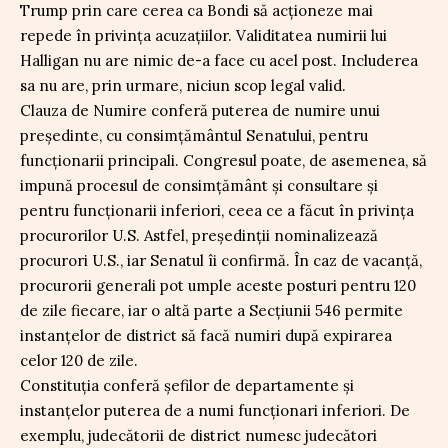
Trump prin care cerea ca Bondi să acționeze mai
repede în privința acuzațiilor. Validitatea numirii lui
Halligan nu are nimic de-a face cu acel post. Includerea
sa nu are, prin urmare, niciun scop legal valid.
Clauza de Numire conferă puterea de numire unui
președinte, cu consimțământul Senatului, pentru
funcționarii principali. Congresul poate, de asemenea, să
impună procesul de consimțământ și consultare și
pentru funcționarii inferiori, ceea ce a făcut în privința
procurorilor U.S. Astfel, președinții nominalizează
procurori U.S., iar Senatul îi confirmă. În caz de vacanță,
procurorii generali pot umple aceste posturi pentru 120
de zile fiecare, iar o altă parte a Secțiunii 546 permite
instanțelor de district să facă numiri după expirarea
celor 120 de zile.
Constituția conferă șefilor de departamente și
instanțelor puterea de a numi funcționari inferiori. De
exemplu, judecătorii de district numesc judecători