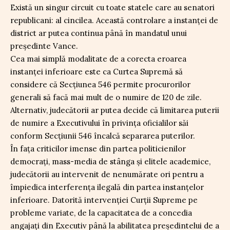
Există un singur circuit cu toate statele care au senatori
republicani: al cincilea. Această controlare a instanței de
district ar putea continua până în mandatul unui
președinte Vance.
Cea mai simplă modalitate de a corecta eroarea
instanței inferioare este ca Curtea Supremă să
considere că Secțiunea 546 permite procurorilor
generali să facă mai mult de o numire de 120 de zile.
Alternativ, judecătorii ar putea decide că limitarea puterii
de numire a Executivului în privința oficialilor săi
conform Secțiunii 546 încalcă separarea puterilor.
În fața criticilor imense din partea politicienilor
democrați, mass-media de stânga și elitele academice,
judecătorii au intervenit de nenumărate ori pentru a
împiedica interferența ilegală din partea instanțelor
inferioare. Datorită intervenției Curții Supreme pe
probleme variate, de la capacitatea de a concedia
angajați din Executiv până la abilitatea președintelui de a