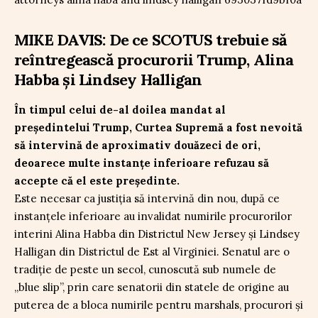
MIKE DAVIS: De ce SCOTUS trebuie să
reîntregească procurorii Trump, Alina
Habba și Lindsey Halligan
În timpul celui de-al doilea mandat al
președintelui Trump, Curtea Supremă a fost nevoită
să intervină de aproximativ douăzeci de ori,
deoarece multe instanțe inferioare refuzau să
accepte că el este președinte.
Este necesar ca justiția să intervină din nou, după ce
instanțele inferioare au invalidat numirile procurorilor
interini Alina Habba din Districtul New Jersey și Lindsey
Halligan din Districtul de Est al Virginiei. Senatul are o
tradiție de peste un secol, cunoscută sub numele de
„blue slip”, prin care senatorii din statele de origine au
puterea de a bloca numirile pentru marshals, procurori și