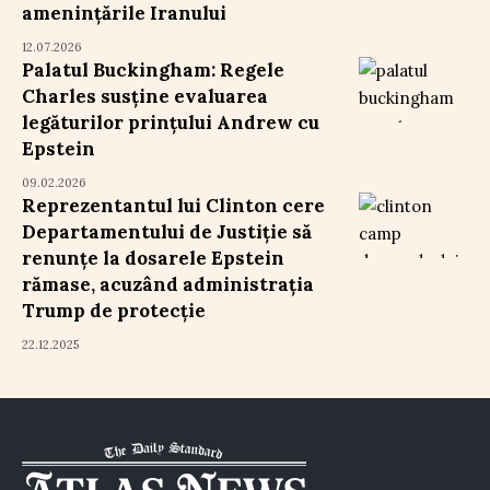
amenințările Iranului
12.07.2026
Palatul Buckingham: Regele
Charles susține evaluarea
legăturilor prințului Andrew cu
Epstein
09.02.2026
Reprezentantul lui Clinton cere
Departamentului de Justiție să
renunțe la dosarele Epstein
rămase, acuzând administrația
Trump de protecție
22.12.2025