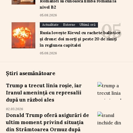
României să cunoască limba română la
nivel B2
05.08.2026
Actualitate
Externe
Ultimă oră
Rusia lovește Kievul cu rachete balistice
și drone: doi morți și peste 20 de răniți
în regiunea capitalei
05.08.2026
Știri asemănătoare
Trump a trecut linia roșie, iar
Iranul amenință cu represalii
după un război ales
02.03.2026
Donald Trump oferă asigurări de
ultim moment privind situația
din Strâmtoarea Ormuz după