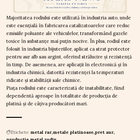
Majoritatea rodiului este utilizată în industria auto, unde
este esențială în fabricarea catalizatoarelor care reduc
emisiile poluante ale vehiculelor, transformând gazele
toxice în substanțe mai puțin nocive. În plus, rodiul este
folosit în industria bijuteriilor, aplicat ca strat protector
pentru aur alb sau argint, oferind strălucire și rezistență
în timp. De asemenea, are aplicații în electronică și în
industria chimică, datorită rezistenței la temperaturi
ridicate și stabilității sale chimice.
Piața rodiului este caracterizată de instabilitate, fiind
dependentă aproape în totalitate de producția de
platină și de câțiva producători mari.
Etichete:
metal rar
metale platinoase
pret aur
productie metal
rodiu