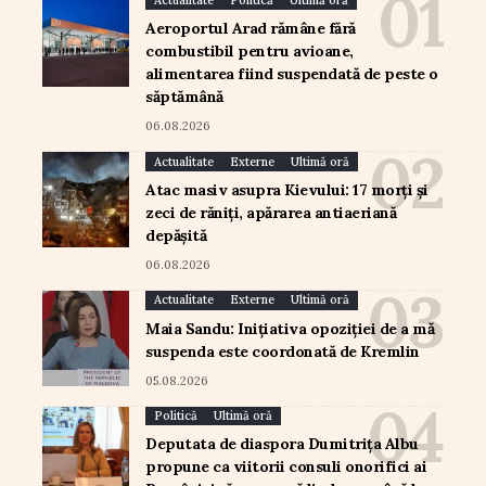
Actualitate
Politică
Ultimă oră
Aeroportul Arad rămâne fără
combustibil pentru avioane,
alimentarea fiind suspendată de peste o
săptămână
06.08.2026
Actualitate
Externe
Ultimă oră
Atac masiv asupra Kievului: 17 morți și
zeci de răniți, apărarea antiaeriană
depășită
06.08.2026
Actualitate
Externe
Ultimă oră
Maia Sandu: Inițiativa opoziției de a mă
suspenda este coordonată de Kremlin
05.08.2026
Politică
Ultimă oră
Deputata de diaspora Dumitrița Albu
propune ca viitorii consuli onorifici ai