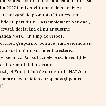
-un context politic important, candidatura sa
din 2027 fiind condiționată de o decizie a
e urmează să fie pronunțată în acest an.
, liderul partidului Rassemblement National,
zervată, declarând că nu ar susține
manda NATO „în timp de război”.
ritatea grupurilor politice franceze, inclusiv
, au susținut în parlament creșterea
re, semn că Parisul accelerează investițiile
ării războiului din Ucraina.
ziției Franței față de structurile NATO ar
e pentru securitatea europeană și pentru
ță.