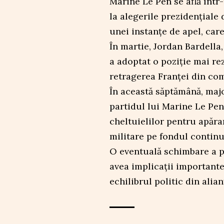
Marine Le Pen se află într
la alegerile prezidențiale 
unei instanțe de apel, car
În martie, Jordan Bardella
a adoptat o poziție mai re
retragerea Franței din co
În această săptămână, majo
partidul lui Marine Le Pen
cheltuielilor pentru apăra
militare pe fondul continu
O eventuală schimbare a po
avea implicații important
echilibrul politic din alian