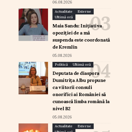
06.08.2026
Actualitate
Externe
Ultimă oră
Maia Sandu: Inițiativa
opoziției de a mă
suspenda este coordonată
de Kremlin
05.08.2026
Politică
Ultimă oră
Deputata de diaspora
Dumitrița Albu propune
ca viitorii consuli
onorifici ai României să
cunoască limba română la
nivel B2
05.08.2026
Actualitate
Externe
Ultimă oră