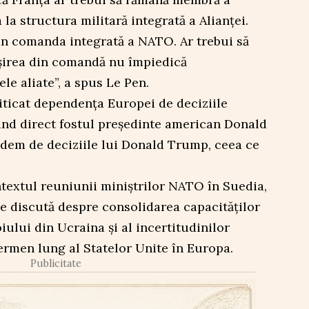
 la structura militară integrată a Alianței.
in comanda integrată a NATO. Ar trebui să
șirea din comandă nu împiedică
ele aliate”, a spus Le Pen.
iticat dependența Europei de deciziile
nd direct fostul președinte american Donald
ndem de deciziile lui Donald Trump, ceea ce
ntextul reuniunii miniștrilor NATO în Suedia,
e discută despre consolidarea capacităților
iului din Ucraina și al incertitudinilor
ermen lung al Statelor Unite în Europa.
Publicitate