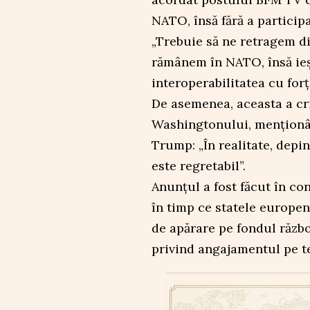
NATO, însă fără a participa
„Trebuie să ne retragem d
rămânem în NATO, însă ie
interoperabilitatea cu forț
De asemenea, aceasta a cr
Washingtonului, menționâ
Trump: „În realitate, depi
este regretabil”.
Anunțul a fost făcut în co
în timp ce statele europen
de apărare pe fondul războ
privind angajamentul pe t