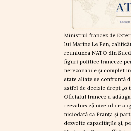
Ministrul francez de Exter
lui Marine Le Pen, calificâ
reuniunea NATO din Suedia
figuri politice franceze p
nerezonabile și complet ir
state aliate se confruntă d
astfel de decizie drept „o t
Oficialul francez a adăuga
reevaluează nivelul de an
niciodată ca Franța și parte
dezvolte capacitățile și, 