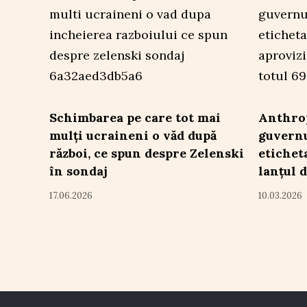
Schimbarea pe care tot mai
Anthrop
mulți ucraineni o văd după
guvern
război, ce spun despre Zelenski
etichet
în sondaj
lanțul 
17.06.2026
10.03.2026