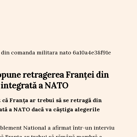
pune retragerea Franței din
 integrată a NATO
că Franța ar trebui să se retragă din
tă a NATO dacă va câștiga alegerile
blement National a afirmat într-un interviu
ă Franța ar trebui să rămână membră a