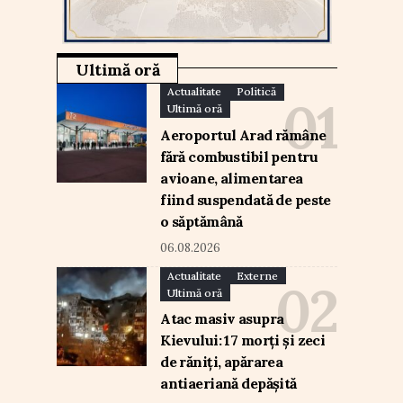
Ultimă oră
Actualitate
Politică
Ultimă oră
Aeroportul Arad rămâne
fără combustibil pentru
avioane, alimentarea
fiind suspendată de peste
o săptămână
06.08.2026
Actualitate
Externe
Ultimă oră
Atac masiv asupra
Kievului: 17 morți și zeci
de răniți, apărarea
antiaeriană depășită