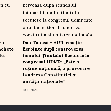
cu
Dan Tanasă – AUR, reacție
achete
fierbinte după controversa
le,
imnului Ținutului Secuiesc la
congresul UDMR: „Este o
rușine națională, o provocare
la adresa Constituției și
unității naționale”
10.10.2025