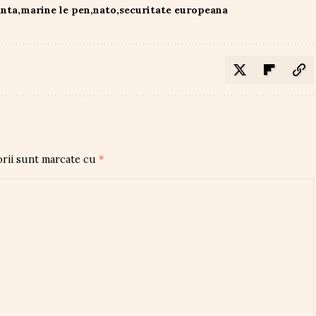
anta
marine le pen
nato
securitate europeana
orii sunt marcate cu
*