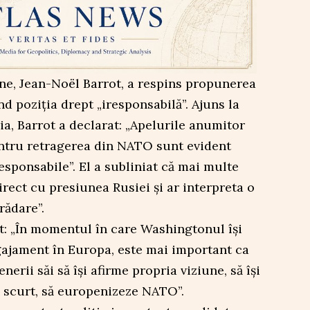
ne, Jean-Noël Barrot, a respins propunerea
nd poziția drept „iresponsabilă”. Ajuns la
, Barrot a declarat: „Apelurile anumitor
entru retragerea din NATO sunt evident
esponsabile”. El a subliniat că mai multe
irect cu presiunea Rusiei și ar interpreta o
rădare”.
t: „În momentul în care Washingtonul își
gajament în Europa, este mai important ca
nerii săi să își afirme propria viziune, să își
pe scurt, să europenizeze NATO”.