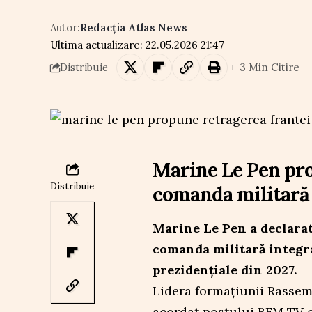
Autor:
Redacția Atlas News
Ultima actualizare: 22.05.2026 21:47
3 Min Citire
Distribuie
Marine Le Pen pro
Distribuie
comanda militară
Marine Le Pen a declarat 
comanda militară integra
prezidențiale din 2027.
Lidera formațiunii Rassem
acordat postului BFM TV c