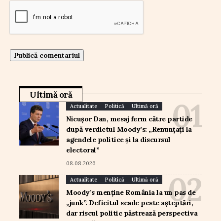
Ultimă oră
Actualitate
Politică
Ultimă oră
Nicușor Dan, mesaj ferm către partide
după verdictul Moody’s: „Renunțați la
agendele politice și la discursul
electoral”
08.08.2026
Actualitate
Politică
Ultimă oră
Moody’s menține România la un pas de
„junk”. Deficitul scade peste așteptări,
dar riscul politic păstrează perspectiva