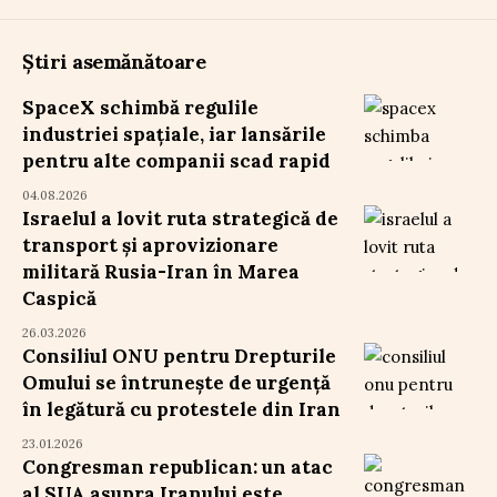
Știri asemănătoare
SpaceX schimbă regulile
industriei spațiale, iar lansările
pentru alte companii scad rapid
04.08.2026
Israelul a lovit ruta strategică de
transport și aprovizionare
militară Rusia-Iran în Marea
Caspică
26.03.2026
Consiliul ONU pentru Drepturile
Omului se întrunește de urgență
în legătură cu protestele din Iran
23.01.2026
Congresman republican: un atac
al SUA asupra Iranului este