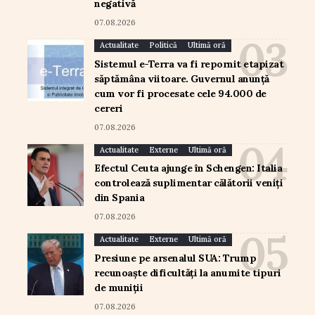
negativă
07.08.2026
Actualitate
Politică
Ultimă oră
Sistemul e-Terra va fi repornit etapizat
săptămâna viitoare. Guvernul anunță
cum vor fi procesate cele 94.000 de
cereri
07.08.2026
Actualitate
Externe
Ultimă oră
Efectul Ceuta ajunge în Schengen: Italia
controlează suplimentar călătorii veniți
din Spania
07.08.2026
Actualitate
Externe
Ultimă oră
Presiune pe arsenalul SUA: Trump
recunoaște dificultăți la anumite tipuri
de muniții
07.08.2026