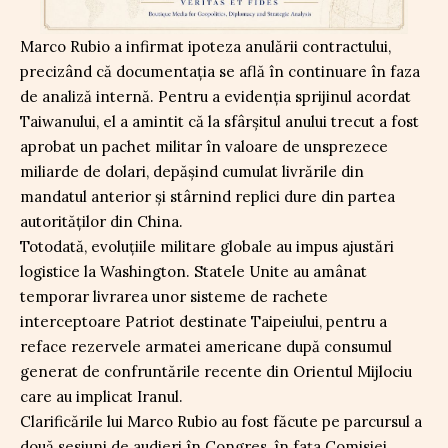
Marco Rubio a infirmat ipoteza anulării contractului,
precizând că documentația se află în continuare în faza
de analiză internă. Pentru a evidenția sprijinul acordat
Taiwanului, el a amintit că la sfârșitul anului trecut a fost
aprobat un pachet militar în valoare de unsprezece
miliarde de dolari, depășind cumulat livrările din
mandatul anterior și stârnind replici dure din partea
autorităților din China.
Totodată, evoluțiile militare globale au impus ajustări
logistice la Washington. Statele Unite au amânat
temporar livrarea unor sisteme de rachete
interceptoare Patriot destinate Taipeiului, pentru a
reface rezervele armatei americane după consumul
generat de confruntările recente din Orientul Mijlociu
care au implicat Iranul.
Clarificările lui Marco Rubio au fost făcute pe parcursul a
două sesiuni de audieri în Congres, în fața Comisiei