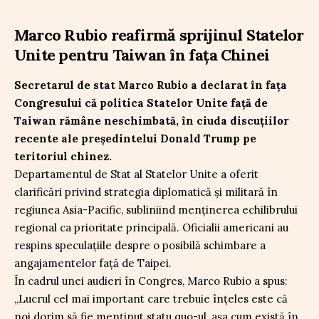
Marco Rubio reafirmă sprijinul Statelor
Unite pentru Taiwan în fața Chinei
Secretarul de stat Marco Rubio a declarat în fața
Congresului că politica Statelor Unite față de
Taiwan rămâne neschimbată, în ciuda discuțiilor
recente ale președintelui Donald Trump pe
teritoriul chinez.
Departamentul de Stat al Statelor Unite a oferit
clarificări privind strategia diplomatică și militară în
regiunea Asia-Pacific, subliniind menținerea echilibrului
regional ca prioritate principală. Oficialii americani au
respins speculațiile despre o posibilă schimbare a
angajamentelor față de Taipei.
În cadrul unei audieri în Congres, Marco Rubio a spus:
„Lucrul cel mai important care trebuie înțeles este că
noi dorim să fie menținut statu quo-ul, așa cum există în