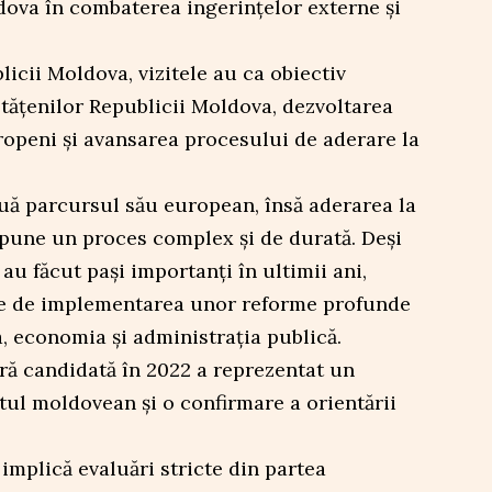
dova în combaterea ingerințelor externe și
licii Moldova, vizitele au ca obiectiv
tățenilor Republicii Moldova, dezvoltarea
uropeni și avansarea procesului de aderare la
ă parcursul său european, însă aderarea la
une un proces complex și de durată. Deși
 au făcut pași importanți în ultimii ani,
de de implementarea unor reforme profunde
, economia și administrația publică.
ră candidată în 2022 a reprezentat un
ul moldovean și o confirmare a orientării
implică evaluări stricte din partea