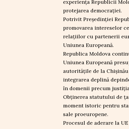
experiența Republicii Mol
protejarea democrației.
Potrivit Președinției Repub
promovarea intereselor ce
relațiilor cu partenerii e
Uniunea Europeană.
Republica Moldova continu
Uniunea Europeană presup
autoritățile de la Chișinău
integrarea deplină depin
în domenii precum justiția
Obținerea statutului de ța
moment istoric pentru stat
sale proeuropene.
Procesul de aderare la UE 