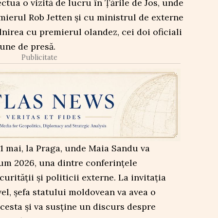
ctua o vizită de lucru în Țările de Jos, unde
mierul Rob Jetten și cu ministrul de externe
irea cu premierul olandez, cei doi oficiali
une de presă.
Publicitate
1 mai, la Praga, unde Maia Sandu va
m 2026, una dintre conferințele
rității și politicii externe. La invitația
vel, șefa statului moldovean va avea o
acesta și va susține un discurs despre