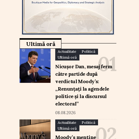
Ultimă oră
Actualitate
Politică
Ultimă oră
Nicușor Dan, mesaj ferm
către partide după
verdictul Moody’s:
„Renunțați la agendele
politice și la discursul
electoral”
08.08.2026
Actualitate
Politică
Ultimă oră
Moody’s menține