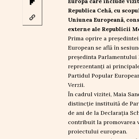
Europa care include vizite
Republica Cehă, cu scopu
Uniunea Europeană, consol
externe ale Republicii M
Prima oprire a președintei
European se află în sesiun
președinta Parlamentului 
reprezentanți ai principal
Partidul Popular European,
Verzii.
În cadrul vizitei, Maia Sa
distincție instituită de P
de ani de la Declarația Sc
contribuit la promovarea v
proiectului european.