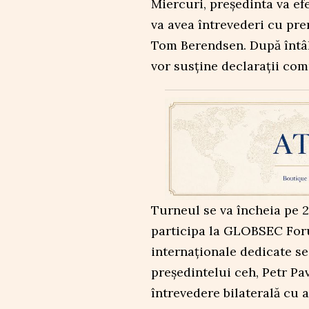
Miercuri, președinta va efe
va avea întrevederi cu pre
Tom Berendsen. După întâln
vor susține declarații com
Turneul se va încheia pe 2
participa la GLOBSEC Foru
internaționale dedicate secu
președintelui ceh, Petr Pa
întrevedere bilaterală cu 