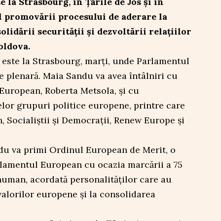
 la Strasbourg, în Țările de Jos și în
l promovării procesului de aderare la
idării securității și dezvoltării relațiilor
oldova.
 este la Strasbourg, marți, unde Parlamentul
e plenară. Maia Sandu va avea întâlniri cu
European, Roberta Metsola, și cu
elor grupuri politice europene, printre care
 Socialiștii și Democrații, Renew Europe și
ndu va primi Ordinul European de Merit, o
arlamentul European cu ocazia marcării a 75
human, acordată personalităților care au
alorilor europene și la consolidarea