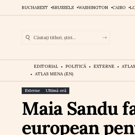
BUCHAREST
BRUSSELS
WASHINGTON
CAIRO
L
EDITORIAL
POLITICĂ
EXTERNE
ATLA
ATLAS MENA (EN)
Externe
Ultimă oră
Maia Sandu fa
european pent