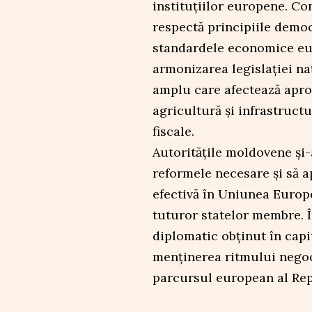
instituțiilor europene. Co
respectă principiile democ
standardele economice eu
armonizarea legislației n
amplu care afectează aproa
agricultură și infrastructu
fiscale.
Autoritățile moldovene și-
reformele necesare și să a
efectivă în Uniunea Europ
tuturor statelor membre. În
diplomatic obținut în cap
menținerea ritmului negoci
parcursul european al Rep