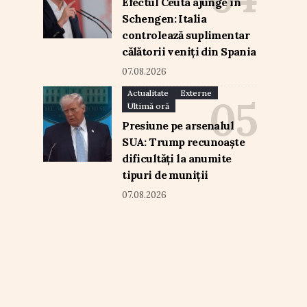
Efectul Ceuta ajunge în
Schengen: Italia
controlează suplimentar
călătorii veniți din Spania
07.08.2026
Actualitate
Externe
Ultimă oră
Presiune pe arsenalul
SUA: Trump recunoaște
dificultăți la anumite
tipuri de muniții
07.08.2026