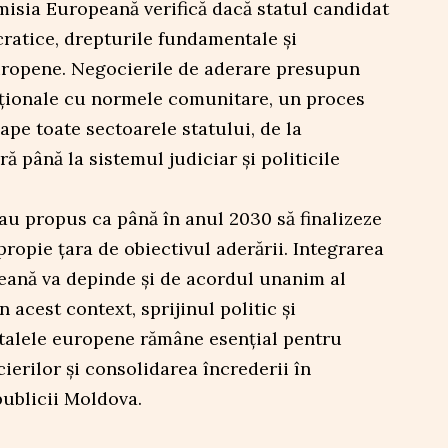
misia Europeană verifică dacă statul candidat
ratice, drepturile fundamentale și
ropene. Negocierile de aderare presupun
aționale cu normele comunitare, un proces
pe toate sectoarele statului, de la
ră până la sistemul judiciar și politicile
au propus ca până în anul 2030 să finalizeze
propie țara de obiectivul aderării. Integrarea
eană va depinde și de acordul unanim al
 acest context, sprijinul politic și
italele europene rămâne esențial pentru
erilor și consolidarea încrederii în
ublicii Moldova.