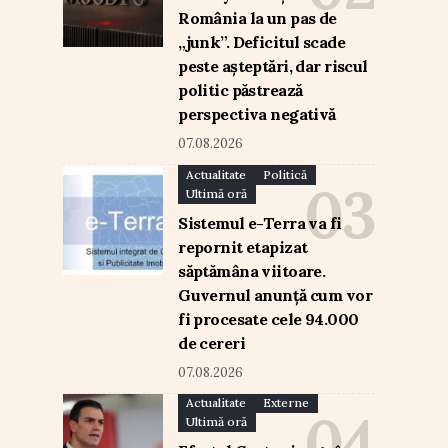
România la un pas de
„junk”. Deficitul scade
peste așteptări, dar riscul
politic păstrează
perspectiva negativă
07.08.2026
Actualitate
Politică
Ultimă oră
Sistemul e-Terra va fi
repornit etapizat
săptămâna viitoare.
Guvernul anunță cum vor
fi procesate cele 94.000
de cereri
07.08.2026
Actualitate
Externe
Ultimă oră