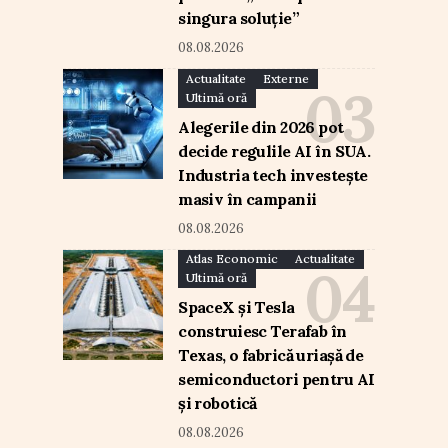
singura soluție”
08.08.2026
Actualitate
Externe
Ultimă oră
Alegerile din 2026 pot
decide regulile AI în SUA.
Industria tech investește
masiv în campanii
08.08.2026
Atlas Economic
Actualitate
Ultimă oră
SpaceX și Tesla
construiesc Terafab în
Texas, o fabrică uriașă de
semiconductori pentru AI
și robotică
08.08.2026