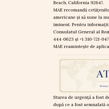
Beach, California 92647.
MAE recomandă cetățenilor 
americane și să sune la nu
iminent. Pentru informații
Consulatul General al Rom
444-0623 și +1 310-721-047
MAE reamintește de aplicaț
Starea de urgență a fost d
după ce a fost semnalată 