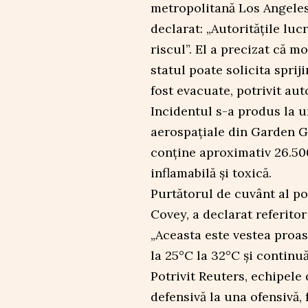
metropolitană Los Angeles
declarat: „Autoritățile luc
riscul”. El a precizat că m
statul poate solicita spri
fost evacuate, potrivit auto
Incidentul s-a produs la u
aerospațiale din Garden G
conține aproximativ 26.500
inflamabilă și toxică.
Purtătorul de cuvânt al p
Covey, a declarat referitor
„Aceasta este vestea proas
la 25°C la 32°C și continu
Potrivit Reuters, echipele
defensivă la una ofensivă, 