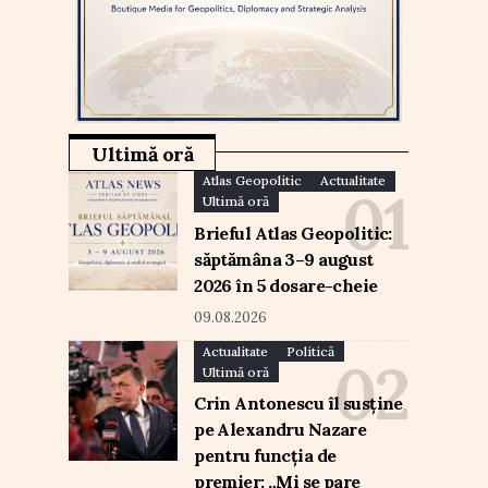
Ultimă oră
Atlas Geopolitic
Actualitate
Ultimă oră
Brieful Atlas Geopolitic:
săptămâna 3–9 august
2026 în 5 dosare-cheie
09.08.2026
Actualitate
Politică
Ultimă oră
Crin Antonescu îl susține
pe Alexandru Nazare
pentru funcția de
premier: „Mi se pare