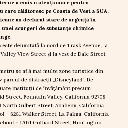
terne a emis o atenționare pentru
au care călătoresc pe Coasta de Vest a SUA,
icane au declarat stare de urgență în
a unei scurgeri de substanțe chimice
ange.
ă este delimitată la nord de Trask Avenue, la
 Valley View Street și la vest de Dale Street,
metru se află mai multe zone turistice din
 parcul de distracții „Disneyland”. De
tuate instituții de învățământ precum
d Street, Fountain Valley, California 92708;
 North Gilbert Street, Anaheim, California
l – 8281 Walker Street, La Palma, California
hool – 17071 Gothard Street, Huntington