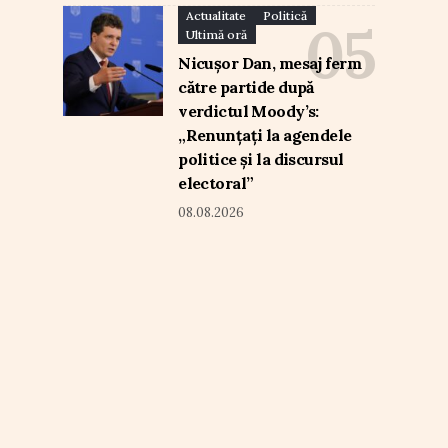
Actualitate
Politică
Ultimă oră
Nicușor Dan, mesaj ferm
către partide după
verdictul Moody’s:
„Renunțați la agendele
politice și la discursul
electoral”
08.08.2026