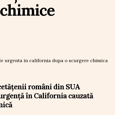
 chimice
cetățenii români din SUA
urgență în California cauzată
mică