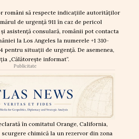
români să respecte indicațiile autorităților
mărul de urgență 911 în caz de pericol
 și asistență consulară, românii pot contacta
âniei la Los Angeles la numerele +1 310-
4 pentru situații de urgență. De asemenea,
ia „Călătorește informat”.
Publicitate
eclarată în comitatul Orange, California,
o scurgere chimică la un rezervor din zona