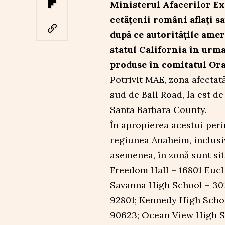
Ministerul Afacerilor Ex
cetățenii români aflați s
după ce autoritățile amer
statul California în urm
produse în comitatul Or
Potrivit MAE, zona afectat
sud de Ball Road, la est de
Santa Barbara County.
În apropierea acestui peri
regiunea Anaheim, inclusiv
asemenea, în zonă sunt si
Freedom Hall – 16801 Eucli
Savanna High School – 301
92801; Kennedy High Schoo
90623; Ocean View High Sc