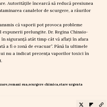
re. Autoritățile încearcă să reducă presiunea
ontaminarea canalelor de scurgere, a râurilor
transmis că vaporii pot provoca probleme
ul expunerii prelungite. Dr. Regina Chinsio-
în siguranță atât timp cât vă aflați în afara
tă a fi o zonă de evacuar”. Până la ultimele
ui nu a indicat prezența vaporilor toxici în
t.
zare
romani sua
scurgere chimica
stare urgenta