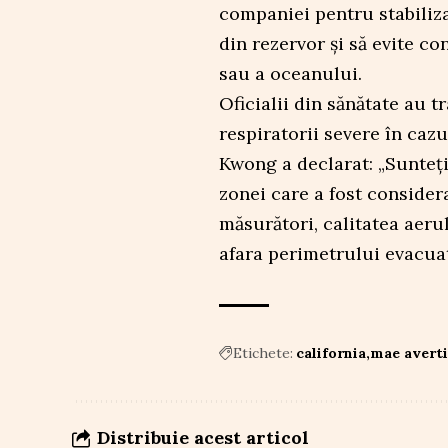
companiei pentru stabiliza
din rezervor și să evite c
sau a oceanului.
Oficialii din sănătate au 
respiratorii severe în caz
Kwong a declarat: „Sunteți 
zonei care a fost considera
măsurători, calitatea aerul
afara perimetrului evacua
Etichete:
california
mae averti
Distribuie acest articol