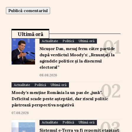
Ultimă oră
Actualitate
Politică
Ultimă oră
Nicușor Dan, mesaj ferm către partide
după verdictul Moody’s: „Renunțați la
agendele politice și la discursul
electoral”
08.08.2026
Actualitate
Politică
Ultimă oră
Moody’s menține România la un pas de „junk”.
Deficitul scade peste așteptări, dar riscul politic
păstrează perspectiva negativă
07.08.2026
Actualitate
Politică
Ultimă oră
Sistemul e-Terra va fi repornit etapizat