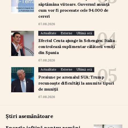
săptămâna viitoare. Guvernul anunță
cum vor fi procesate cele 94.000 de
cereri
07.08.2026
Actualitate
Externe
Ultimă oră
Efectul Ceuta ajunge în Schengen: Italia
controlează suplimentar călătorii veniți
din Spania
07.08.2026
Actualitate
Externe
Ultimă oră
Presiune pe arsenalul SUA: Trump
recunoaște dificultăți la anumite tipuri
de muniții
07.08.2026
Știri asemănătoare
Energie ieftină pentru români,