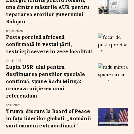
una dintre măsurile AUR pentru
repararea erorilor guvernului
Bolojan
07.05.2026
Pesta porcină africană
confirmată în vestul țării,
restricții severe în zece localități
24.11.2025
Lupta USR-ului pentru
desființarea pensiilor speciale
continuă, spune Radu Miruță:
urmează inițierea unui
referendum
12.11.2025
Trump, discurs la Board of Peace
în fața liderilor globali: „Românii
sunt oameni extraordinari”