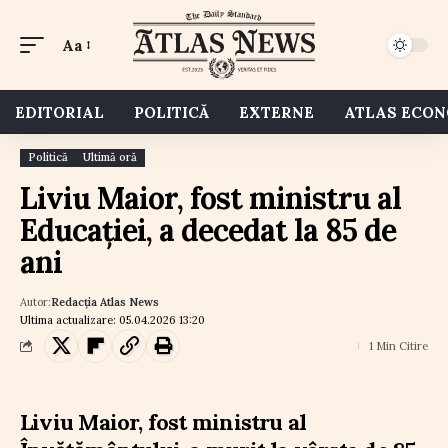
Aa
EDITORIAL
POLITICĂ
EXTERNE
ATLAS ECO
Politică
Ultimă oră
Liviu Maior, fost ministru al
Educației, a decedat la 85 de
ani
Autor:
Redacția Atlas News
Ultima actualizare: 05.04.2026 13:20
1 Min Citire
Liviu Maior, fost ministru al