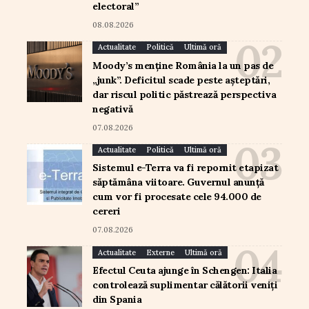
electoral”
08.08.2026
Actualitate
Politică
Ultimă oră
Moody’s menține România la un pas de
„junk”. Deficitul scade peste așteptări,
dar riscul politic păstrează perspectiva
negativă
07.08.2026
Actualitate
Politică
Ultimă oră
Sistemul e-Terra va fi repornit etapizat
săptămâna viitoare. Guvernul anunță
cum vor fi procesate cele 94.000 de
cereri
07.08.2026
Actualitate
Externe
Ultimă oră
Efectul Ceuta ajunge în Schengen: Italia
controlează suplimentar călătorii veniți
din Spania