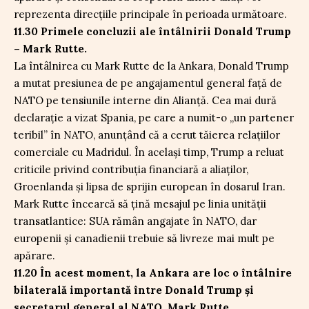
reprezenta direcțiile principale în perioada următoare.
11.30 Primele concluzii ale întâlnirii Donald Trump
– Mark Rutte.
La întâlnirea cu Mark Rutte de la Ankara, Donald Trump
a mutat presiunea de pe angajamentul general față de
NATO pe tensiunile interne din Alianță. Cea mai dură
declarație a vizat Spania, pe care a numit-o „un partener
teribil” în NATO, anunțând că a cerut tăierea relațiilor
comerciale cu Madridul. În același timp, Trump a reluat
criticile privind contribuția financiară a aliaților,
Groenlanda și lipsa de sprijin european în dosarul Iran.
Mark Rutte încearcă să țină mesajul pe linia unității
transatlantice: SUA rămân angajate în NATO, dar
europenii și canadienii trebuie să livreze mai mult pe
apărare.
11.20 În acest moment, la Ankara are loc o întâlnire
bilaterală importantă între Donald Trump și
secretarul general al NATO, Mark Rutte.