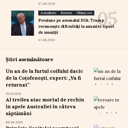
07.08.2026
Actualitate
Externe
Ultimă oră
Presiune pe arsenalul SUA: Trump
recunoaște dificultăți la anumite tipuri
de muniții
07.08.2026
Știri asemănătoare
Un an de la furtul coifului dacic
de la Coțofenești, expert: „Va fi
returnat”
25.01.2026
Al treilea atac mortal de rechin
în apele Australiei în câteva
săptămâni
06.06.2026