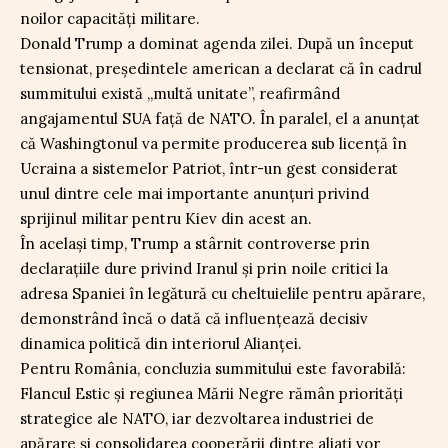
noilor capacități militare.
Donald Trump a dominat agenda zilei. După un început
tensionat, președintele american a declarat că în cadrul
summitului există „multă unitate”, reafirmând
angajamentul SUA față de NATO. În paralel, el a anunțat
că Washingtonul va permite producerea sub licență în
Ucraina a sistemelor Patriot, într-un gest considerat
unul dintre cele mai importante anunțuri privind
sprijinul militar pentru Kiev din acest an.
În același timp, Trump a stârnit controverse prin
declarațiile dure privind Iranul și prin noile critici la
adresa Spaniei în legătură cu cheltuielile pentru apărare,
demonstrând încă o dată că influențează decisiv
dinamica politică din interiorul Alianței.
Pentru România, concluzia summitului este favorabilă:
Flancul Estic și regiunea Mării Negre rămân priorități
strategice ale NATO, iar dezvoltarea industriei de
apărare și consolidarea cooperării dintre aliați vor