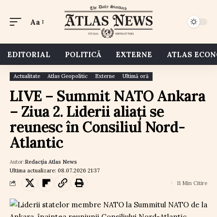
Aa
EDITORIAL
POLITICĂ
EXTERNE
ATLAS ECO
Actualitate
Atlas Geopolitic
Externe
Ultimă oră
LIVE – Summit NATO Ankara
– Ziua 2. Liderii aliați se
reunesc în Consiliul Nord-
Atlantic
Autor:
Redacția Atlas News
Ultima actualizare: 08.07.2026 21:37
11 Min Citire