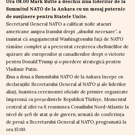
Ora 08.00 Mark Rutte a deschis ziua liderilor de la
Summitul NATO de la Ankara cu un mesaj puternic
de susținere pentru Statele Unite.
Secretarul General NATO a calificat noile atacuri
americane asupra Iranului drept „absolut necesare”, a
insistat că angajamentul Washingtonului față de NATO
rămâne complet și a prezentat creșterea cheltuielilor de
apărare ale europenilor și canadienilor drept o victorie
pentru Donald Trump și o pierdere strategică pentru
Vladimir Putin.
Ziua a doua a Summitului NATO de la Ankara începe cu
declarațiile Secretarului General al NATO și ale liderilor
aliați, înaintea ceremoniei oficiale de primire organizate
împreună cu președintele Republicii Türkiye. Momentul
central al zilei va fi reuniunea Consiliului Nord-Atlantic la
nivel de șefi de stat și de guvern, urmată de conferința
de presă a Secretarului General al NATO, programată la
ora 15:00.