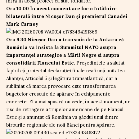
intră în acest proiect ca stat fondator.
Ora 10.00 În acest moment are loc o întâlnire
bilaterală între Nicușor Dan și premierul Canadei
Mark Carney
Ora 9.30 Nicușor Dan a transmis de la Ankara că
România va insista la Summitul NATO asupra
importanței strategice a Mării Negre și asupra
consolidării Flancului Estic.
Președintele a salutat
faptul că proiectul declarației finale reafirmă unitatea
Alianței, Articolul 5 și legătura transatlantică, dar a
subliniat că marea provocare este transformarea
bugetelor crescute de apărare în echipamente
concrete. El a mai spus că nu vede, în acest moment, un
risc de retragere a trupelor americane de pe Flancul
Estic și a anunțat că România va găzdui unul dintre
birourile regionale ale noii Bănci pentru Apărare.