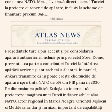
coeziunea NATO. Mesajul vizează direct accesul Turciei
la proiecte europene de apărare, inclusiv la scheme de
finanțare precum SAFE.
Publicitate
Președintele turc a pus accent și pe consolidarea
apărării antiaeriene, inclusiv prin proiectul Steel Dome,
prezentat ca parte a contribuției Turciei la întărirea
apărării aeriene și antirachetă a Alianței. În paralel,
Ankara transmite că își poate crește cheltuielile de
apărare spre ținta NATO de 5% din PIB până în 2030.
Pe dimensiunea politică, Erdoğan a încercat să
proiecteze imaginea unei Turcii indispensabile: aliat
NATO, actor regional în Marea Neagră, Orientul Mijlociu
și Mediterana, dar și furnizor important de capabilități