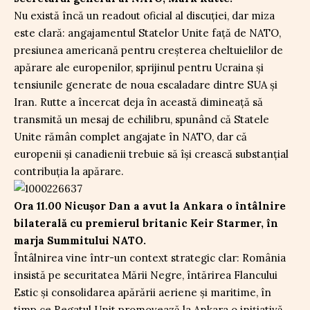
Nu există încă un readout oficial al discuției, dar miza
este clară: angajamentul Statelor Unite față de NATO,
presiunea americană pentru creșterea cheltuielilor de
apărare ale europenilor, sprijinul pentru Ucraina și
tensiunile generate de noua escaladare dintre SUA și
Iran. Rutte a încercat deja în această dimineață să
transmită un mesaj de echilibru, spunând că Statele
Unite rămân complet angajate în NATO, dar că
europenii și canadienii trebuie să își crească substanțial
contribuția la apărare.
Ora 11.00 Nicușor Dan a avut la Ankara o întâlnire
bilaterală cu premierul britanic Keir Starmer, în
marja Summitului NATO.
Întâlnirea vine într-un context strategic clar: România
insistă pe securitatea Mării Negre, întărirea Flancului
Estic și consolidarea apărării aeriene și maritime, în
timp ce Regatul Unit promovează la Ankara o inițiativă