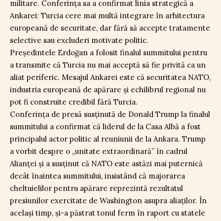
militare. Conferința sa a confirmat linia strategică a
Ankarei: Turcia cere mai multă integrare în arhitectura
europeană de securitate, dar fără să accepte tratamente
selective sau excluderi motivate politic.
Președintele Erdoğan a folosit finalul summitului pentru
a transmite că Turcia nu mai acceptă să fie privită ca un
aliat periferic. Mesajul Ankarei este că securitatea NATO,
industria europeană de apărare și echilibrul regional nu
pot fi construite credibil fără Turcia.
Conferința de presă susținută de Donald Trump la finalul
summitului a confirmat că liderul de la Casa Albă a fost
principalul actor politic al reuniunii de la Ankara. Trump
a vorbit despre o „unitate extraordinară” în cadrul
Alianței și a susținut că NATO este astăzi mai puternică
decât înaintea summitului, insistând că majorarea
cheltuielilor pentru apărare reprezintă rezultatul
presiunilor exercitate de Washington asupra aliaților. În
același timp, și-a păstrat tonul ferm în raport cu statele