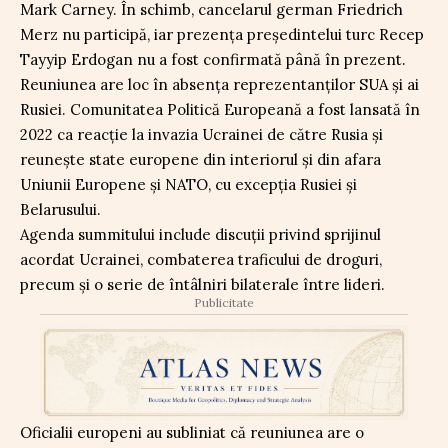
Mark Carney. În schimb, cancelarul german Friedrich
Merz nu participă, iar prezența președintelui turc Recep
Tayyip Erdogan nu a fost confirmată până în prezent.
Reuniunea are loc în absența reprezentanților SUA și ai
Rusiei. Comunitatea Politică Europeană a fost lansată în
2022 ca reacție la invazia Ucrainei de către Rusia și
reunește state europene din interiorul și din afara
Uniunii Europene și NATO, cu excepția Rusiei și
Belarusului.
Agenda summitului include discuții privind sprijinul
acordat Ucrainei, combaterea traficului de droguri,
precum și o serie de întâlniri bilaterale între lideri.
Publicitate
Oficialii europeni au subliniat că reuniunea are o