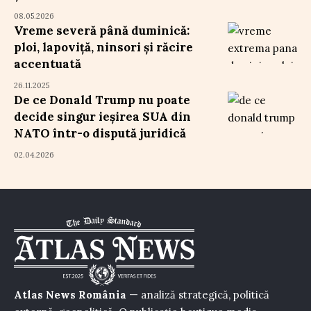
08.05.2026
Vreme severă până duminică:
ploi, lapoviță, ninsori și răcire
accentuată
26.11.2025
De ce Donald Trump nu poate
decide singur ieșirea SUA din
NATO într-o dispută juridică
02.04.2026
Atlas News România
— analiză strategică, politică