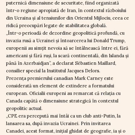
puternică dimensiune de securitate, fiind organizată
într-o regiune apropiată de Iran, în contextul războiului
din Ucraina și al tensiunilor din Orientul Mijlociu, ceea ce
ridică preocupări legate de stabilitatea globală.
„Într-o perioadă de dezordine geopolitică profundă, cu
invazia rusă a Ucrainei și întoarcerea lui Donald Trump,
europenii au simțit nevoia să se întâlnească între ei, fără
americani și fără ruși, la scară continentală, din Islanda și
până în Azerbaidjan”, a declarat Sébastien Maillard,
consilier special la Institutul Jacques Delors.
Prezența premierului canadian Mark Carney este
considerată un element de extindere a formatului
european. Oficialii europeni au remarcat că relația cu
Canada capătă o dimensiune strategică în contextul
geopolitic actual.
„CPE era percepută mai întâi ca un club anti-Putin, la
lansarea sa, după invazia Ucrainei. Prin invitarea
Canadei, acest format, inițial ghidat de geografie, ia și o