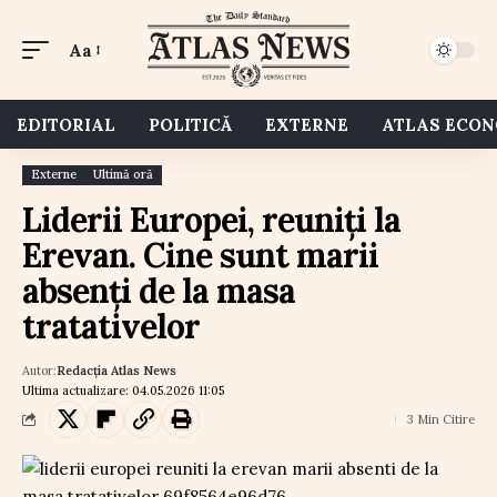
Aa
EDITORIAL
POLITICĂ
EXTERNE
ATLAS ECO
Externe
Ultimă oră
Liderii Europei, reuniți la
Erevan. Cine sunt marii
absenți de la masa
tratativelor
Autor:
Redacția Atlas News
Ultima actualizare: 04.05.2026 11:05
3 Min Citire