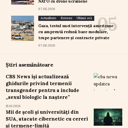
NATO cu drone ucrainene
07.08.2026
Actualitate
Externe
Ultimă oră
Gaza, testul unei intervenții americane
cu amprentă redusă: baze modulare,
trupe partenere și contracte private
07.08.2026
Știri asemănătoare
CBS News își actualizează
ghidurile privind termenii
transgender pentru a include
„sexul biologic la naștere”
15.01.2026
Mii de școli și universități din
SUA, atacate cibernetic cu cereri
și termene-limită