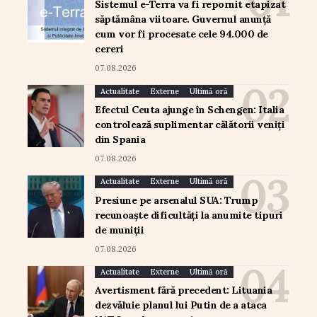
Sistemul e-Terra va fi repornit etapizat
săptămâna viitoare. Guvernul anunță
cum vor fi procesate cele 94.000 de
cereri
07.08.2026
Actualitate
Externe
Ultimă oră
Efectul Ceuta ajunge în Schengen: Italia
controlează suplimentar călătorii veniți
din Spania
07.08.2026
Actualitate
Externe
Ultimă oră
Presiune pe arsenalul SUA: Trump
recunoaște dificultăți la anumite tipuri
de muniții
07.08.2026
Actualitate
Externe
Ultimă oră
Avertisment fără precedent: Lituania
dezvăluie planul lui Putin de a ataca