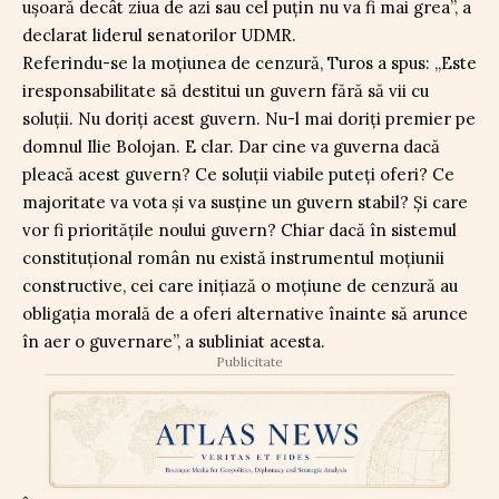
ușoară decât ziua de azi sau cel puțin nu va fi mai grea”, a
declarat liderul senatorilor UDMR.
Referindu-se la moțiunea de cenzură, Turos a spus: „Este
iresponsabilitate să destitui un guvern fără să vii cu
soluții. Nu doriți acest guvern. Nu-l mai doriți premier pe
domnul Ilie Bolojan. E clar. Dar cine va guverna dacă
pleacă acest guvern? Ce soluții viabile puteți oferi? Ce
majoritate va vota și va susține un guvern stabil? Și care
vor fi prioritățile noului guvern? Chiar dacă în sistemul
constituțional român nu există instrumentul moțiunii
constructive, cei care inițiază o moțiune de cenzură au
obligația morală de a oferi alternative înainte să arunce
în aer o guvernare”, a subliniat acesta.
Publicitate