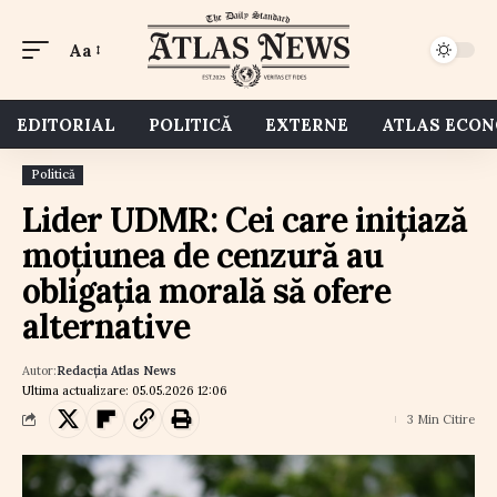
Aa
EDITORIAL
POLITICĂ
EXTERNE
ATLAS ECO
Politică
Lider UDMR: Cei care inițiază
moțiunea de cenzură au
obligația morală să ofere
alternative
Autor:
Redacția Atlas News
Ultima actualizare: 05.05.2026 12:06
3 Min Citire