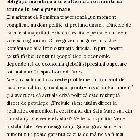
obligația morală să ofere alternative înainte să
arunce în aer o guvernare.
El a afirmat că România traversează „un moment
complicat, nu doar politic, ci profund uman”. „Dincolo de
calcule și majorități, există o realitate pe care nu avem
voie să o ignorăm. Orice guvern ar guverna astăzi,
România se află într-o situație dificilă. În jurul nostru
există război, tensiuni geopolitice, o economie
dependentă de economia globală și presiuni bugetare
tot mai mari”, a spus Lorand Turos.
Acesta a subliniat că aceste probleme „nu țin cont de
culoarea politică și nu dispar printr-un vot în Parlament”
și a avertizat că actuala criză politică este resimțită
direct de populație. „Trebuie să ne uităm direct la
realitatea oamenilor, la cetățeanul din Satu Mare sau din
Constanța. Ce vede el astăzi? Vede haos politic. Vede
instabilitate. Vede nesiguranță. Și mai grav, simte că
nimeni nu-i poate garanta că ziua de mâine va fi mai