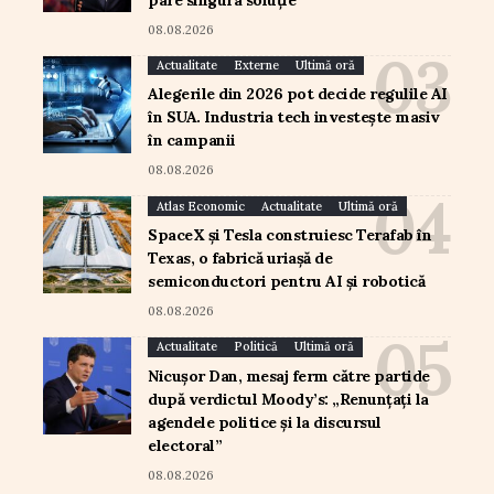
08.08.2026
Actualitate
Externe
Ultimă oră
Alegerile din 2026 pot decide regulile AI
în SUA. Industria tech investește masiv
în campanii
08.08.2026
Atlas Economic
Actualitate
Ultimă oră
SpaceX și Tesla construiesc Terafab în
Texas, o fabrică uriașă de
semiconductori pentru AI și robotică
08.08.2026
Actualitate
Politică
Ultimă oră
Nicușor Dan, mesaj ferm către partide
după verdictul Moody’s: „Renunțați la
agendele politice și la discursul
electoral”
08.08.2026