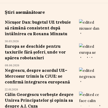
Știri asemănătoare
Nicușor Dan: bugetul UE trebuie
să rămână consistent după
întâlnirea cu Roxana Mînzatu
30.03.2026
Europa se deschide pentru
taxiurile fără șoferi, unde vor
apărea robotaxiuri
08.06.2026
Negrescu, despre acordul UE–
Mercosur trimis la CJUE: se
confirmă integrarea europeană
22.01.2026
Călin Georgescu vorbește despre
Unirea Principatelor și opinia sa
despre A.I. Cuza