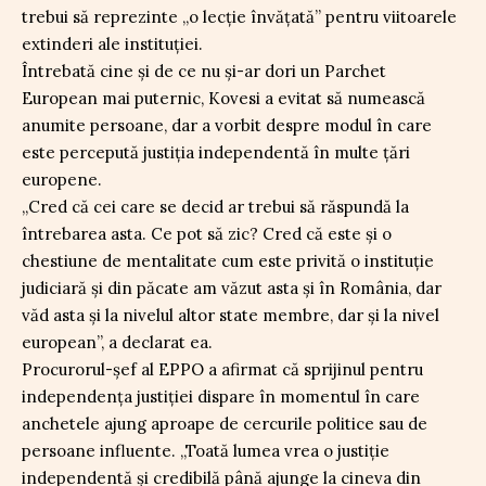
trebui să reprezinte „o lecție învățată” pentru viitoarele
extinderi ale instituției.
Întrebată cine și de ce nu și-ar dori un Parchet
European mai puternic, Kovesi a evitat să numească
anumite persoane, dar a vorbit despre modul în care
este percepută justiția independentă în multe țări
europene.
„Cred că cei care se decid ar trebui să răspundă la
întrebarea asta. Ce pot să zic? Cred că este și o
chestiune de mentalitate cum este privită o instituție
judiciară și din păcate am văzut asta și în România, dar
văd asta și la nivelul altor state membre, dar și la nivel
european”, a declarat ea.
Procurorul-șef al EPPO a afirmat că sprijinul pentru
independența justiției dispare în momentul în care
anchetele ajung aproape de cercurile politice sau de
persoane influente. „Toată lumea vrea o justiție
independentă și credibilă până ajunge la cineva din