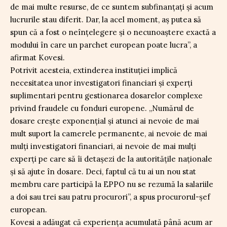
de mai multe resurse, de ce suntem subfinanțați și acum
lucrurile stau diferit. Dar, la acel moment, aș putea să
spun că a fost o neînțelegere și o necunoaștere exactă a
modului în care un parchet european poate lucra”, a
afirmat Kovesi.
Potrivit acesteia, extinderea instituției implică
necesitatea unor investigatori financiari și experți
suplimentari pentru gestionarea dosarelor complexe
privind fraudele cu fonduri europene. „Numărul de
dosare crește exponențial și atunci ai nevoie de mai
mult suport la camerele permanente, ai nevoie de mai
mulți investigatori financiari, ai nevoie de mai mulți
experți pe care să îi detașezi de la autoritățile naționale
și să ajute în dosare. Deci, faptul că tu ai un nou stat
membru care participă la EPPO nu se rezumă la salariile
a doi sau trei sau patru procurori”, a spus procurorul-șef
european.
Kovesi a adăugat că experiența acumulată până acum ar