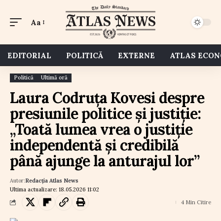
Aa
EDITORIAL
POLITICĂ
EXTERNE
ATLAS ECO
Politică
Ultimă oră
Laura Codruța Kovesi despre
presiunile politice și justiție:
„Toată lumea vrea o justiție
independentă și credibilă
până ajunge la anturajul lor”
Autor:
Redacția Atlas News
Ultima actualizare: 18.05.2026 11:02
4 Min Citire