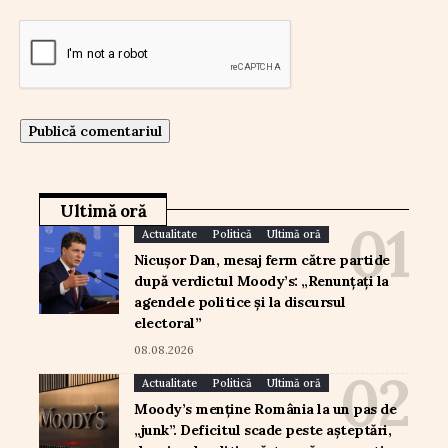
Ultimă oră
Actualitate
Politică
Ultimă oră
Nicușor Dan, mesaj ferm către partide
după verdictul Moody’s: „Renunțați la
agendele politice și la discursul
electoral”
08.08.2026
Actualitate
Politică
Ultimă oră
Moody’s menține România la un pas de
„junk”. Deficitul scade peste așteptări,