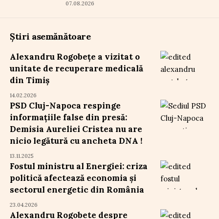
07.08.2026
Știri asemănătoare
Alexandru Rogobețe a vizitat o
unitate de recuperare medicală
din Timiș
14.02.2026
PSD Cluj-Napoca respinge
informațiile false din presă:
Demisia Aureliei Cristea nu are
nicio legătură cu ancheta DNA !
13.11.2025
Fostul ministru al Energiei: criza
politică afectează economia și
sectorul energetic din România
23.04.2026
Alexandru Rogobete despre