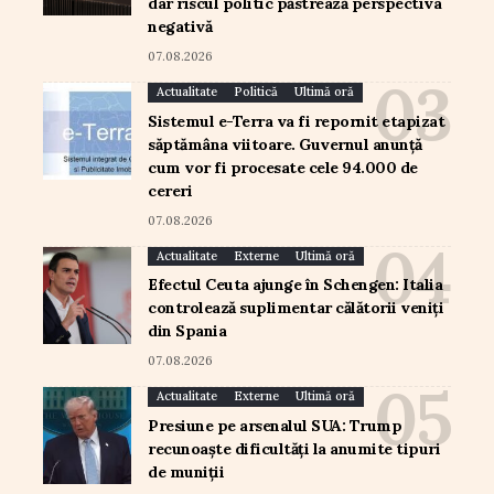
dar riscul politic păstrează perspectiva
negativă
07.08.2026
Actualitate
Politică
Ultimă oră
Sistemul e-Terra va fi repornit etapizat
săptămâna viitoare. Guvernul anunță
cum vor fi procesate cele 94.000 de
cereri
07.08.2026
Actualitate
Externe
Ultimă oră
Efectul Ceuta ajunge în Schengen: Italia
controlează suplimentar călătorii veniți
din Spania
07.08.2026
Actualitate
Externe
Ultimă oră
Presiune pe arsenalul SUA: Trump
recunoaște dificultăți la anumite tipuri
de muniții