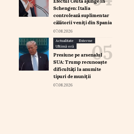
Efectul Ceuta ajunge în
Schengen: Italia
controlează suplimentar
călătorii veniți din Spania
07.08.2026
Actualitate
Externe
Ultimă oră
Presiune pe arsenalul
SUA: Trump recunoaște
dificultăți la anumite
tipuri de muniții
07.08.2026