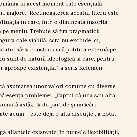
România la acest moment este esențială
uri majore. „Recunoașterea acestui lucru este
ituația în care, într-o dimineață însorită,
tă pe meniu. Trebuie să fim pragmatici:
ngura cale viabilă. Asta nu exclude, ci,
tatul să-și construiască politica externă pe
u sunt de natură ideologică și care, pentru
er aproape existențial”, a scris Kelemen
că asumarea unor valori comune cu diverse
ă esența problemei. „Faptul că una sau alta
sumată astăzi și de partide și mișcări
te acum – este deja o altă discuție”, a notat
ă alianțele existente, în numele flexibilității,