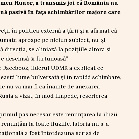
men Hunor, a transmis joi că România nu
ână pasivă în fața schimbărilor majore care
cții în politica externă a țării și a afirmat că
sumate aproape pe niciun subiect, nu-și
direcția, se aliniază la pozițiile altora și
re deschisă și furtunoasă”.
e Facebook, liderul UDMR a explicat ce
eastă lume bulversată și în rapidă schimbare,
ic nu va mai fi ca înainte de anexarea
Rusia a vizat, în mod limpede, rescrierea
rimul pas necesar este renunțarea la iluzii.
 renunțăm la toate iluziile. Istoria nu s-a
națională a fost întotdeauna scrisă de