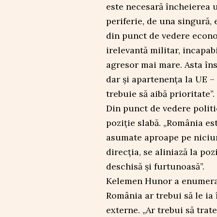
este necesară încheierea u
periferie, de una singură, 
din punct de vedere econ
irelevantă militar, incapab
agresor mai mare. Asta în
dar și apartenența la UE –
trebuie să aibă prioritate”.
Din punct de vedere polit
poziție slabă. „România est
asumate aproape pe niciun
direcția, se aliniază la poz
deschisă și furtunoasă”.
Kelemen Hunor a enumerat 
România ar trebui să le ia 
externe. „Ar trebui să trat