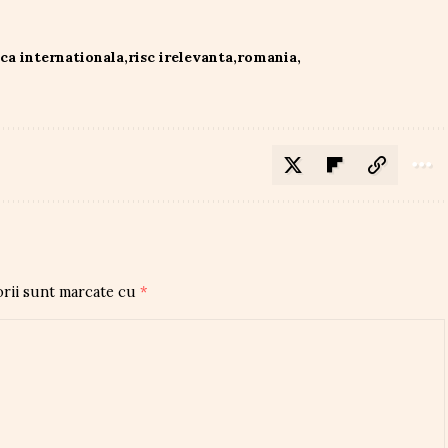
ica internationala
risc irelevanta
romania
orii sunt marcate cu
*