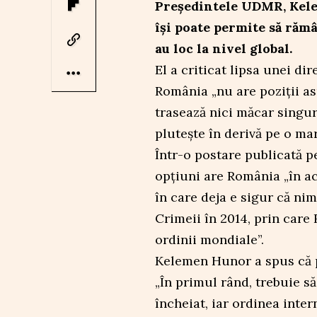
Președintele UDMR, Kele
își poate permite să răm
au loc la nivel global.
El a criticat lipsa unei dire
România „nu are poziții a
trasează nici măcar singură 
plutește în derivă pe o ma
Într-o postare publicată p
opțiuni are România „în ac
în care deja e sigur că nim
Crimeii în 2014, prin care 
ordinii mondiale”.
Kelemen Hunor a spus că p
„În primul rând, trebuie să
încheiat, iar ordinea inter