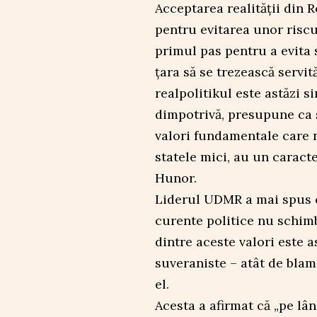
Acceptarea realității din 
pentru evitarea unor risc
primul pas pentru a evita s
țara să se trezească servi
realpolitikul este astăzi si
dimpotrivă, presupune ca s
valori fundamentale care n
statele mici, au un caract
Hunor.
Liderul UDMR a mai spus 
curente politice nu schimb
dintre aceste valori este a
suveraniste – atât de blama
el.
Acesta a afirmat că „pe lâng