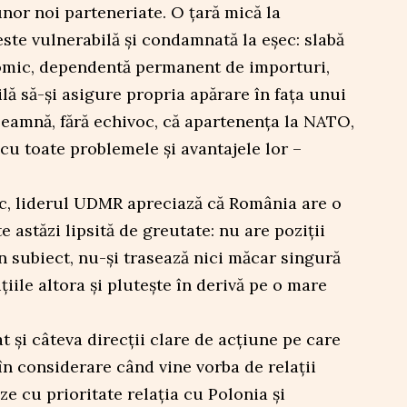
nor noi parteneriate. O țară mică la
este vulnerabilă și condamnată la eșec: slabă
omic, dependentă permanent de importuri,
ilă să-și asigure propria apărare în fața unui
seamnă, fără echivoc, că apartenența la NATO,
 cu toate problemele și avantajele lor –
ic, liderul UDMR apreciază că România are o
e astăzi lipsită de greutate: nu are poziții
 subiect, nu-și trasează nici măcar singură
ițiile altora și plutește în derivă pe o mare
și câteva direcții clare de acțiune pe care
în considerare când vine vorba de relații
eze cu prioritate relația cu Polonia și