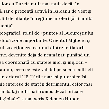
iilor cu Turcia mult mai mult decât în
, iar o prezență activă în Balcanii de Vest și
id de alianțe în regiune ar oferi țării multă
uență”.
 geografică, rolul de «punte» al Bucureștiului
 două zone importante, Orientul Mijlociu și
i să acționeze ca unul dintre inițiatorii
ene, devenite deja de neamânat, punând un
a coordonată cu statele mici și mijlocii –
sau nu, ceea ce este valabil pe scena politicii
 interiorul UE. Țările mari și puternice își
e interese de stat în detrimentul celor mai
n ambalaj mult mai frumos decât oricare
ri globale”, a mai scris Kelemen Hunor.