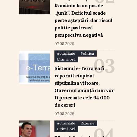
România la un pas de
„junk”. Deficitul scade
peste așteptări, dar riscul
politic păstrează
perspectiva negativă
07.08.2026
Actualitate
Politică
Ultimă oră
Sistemul e-Terra va fi
repornit etapizat
săptămâna viitoare.
Guvernul anunță cum vor
fi procesate cele 94.000
de cereri
07.08.2026
Actualitate
Externe
Ultimă oră