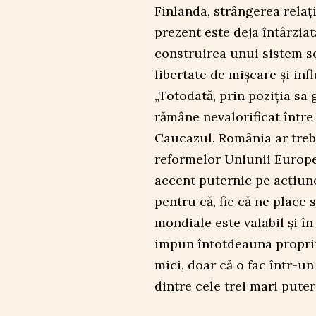
Finlanda, strângerea relaț
prezent este deja întârziată
construirea unui sistem sol
libertate de mișcare și infl
„Totodată, prin poziția sa
rămâne nevalorificat între
Caucazul. România ar trebu
reformelor Uniunii Europ
accent puternic pe acțiune
pentru că, fie că ne place 
mondiale este valabil și în
impun întotdeauna propriil
mici, doar că o fac într-u
dintre cele trei mari pute