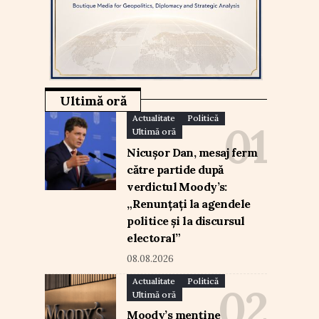
Ultimă oră
Actualitate
Politică
Ultimă oră
Nicușor Dan, mesaj ferm
către partide după
verdictul Moody’s:
„Renunțați la agendele
politice și la discursul
electoral”
08.08.2026
Actualitate
Politică
Ultimă oră
Moody’s menține