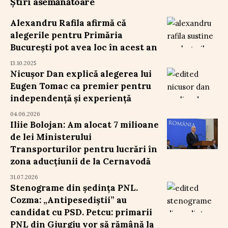
Știri asemănătoare
Alexandru Rafila afirmă că
alegerile pentru Primăria
București pot avea loc în acest an
13.10.2025
Nicușor Dan explică alegerea lui
Eugen Tomac ca premier pentru
independență și experiență
04.06.2026
Iliie Bolojan: Am alocat 7 milioane
de lei Ministerului
Transporturilor pentru lucrări în
zona aducțiunii de la Cernavodă
31.07.2026
Stenograme din ședința PNL.
Cozma: „Antipesediștii” au
candidat cu PSD. Petcu: primarii
PNL din Giurgiu vor să rămână la