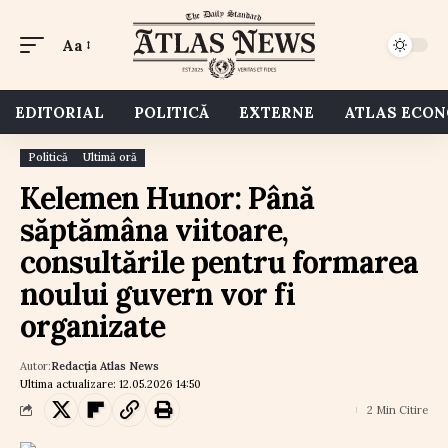
Aa
EDITORIAL
POLITICĂ
EXTERNE
ATLAS ECO
Politică
Ultimă oră
Kelemen Hunor: Până
săptămâna viitoare,
consultările pentru formarea
noului guvern vor fi
organizate
Autor:
Redacția Atlas News
Ultima actualizare: 12.05.2026 14:50
2 Min Citire