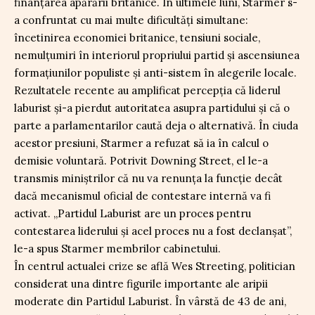
finanțarea apărării britanice. În ultimele luni, Starmer s-
a confruntat cu mai multe dificultăți simultane:
încetinirea economiei britanice, tensiuni sociale,
nemulțumiri în interiorul propriului partid și ascensiunea
formațiunilor populiste și anti-sistem în alegerile locale.
Rezultatele recente au amplificat percepția că liderul
laburist și-a pierdut autoritatea asupra partidului și că o
parte a parlamentarilor caută deja o alternativă. În ciuda
acestor presiuni, Starmer a refuzat să ia în calcul o
demisie voluntară. Potrivit Downing Street, el le-a
transmis miniștrilor că nu va renunța la funcție decât
dacă mecanismul oficial de contestare internă va fi
activat. „Partidul Laburist are un proces pentru
contestarea liderului și acel proces nu a fost declanșat”,
le-a spus Starmer membrilor cabinetului.
În centrul actualei crize se află Wes Streeting, politician
considerat una dintre figurile importante ale aripii
moderate din Partidul Laburist. În vârstă de 43 de ani,