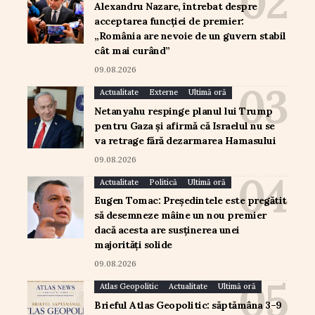
Alexandru Nazare, întrebat despre
acceptarea funcției de premier:
„România are nevoie de un guvern stabil
cât mai curând”
09.08.2026
Actualitate
Externe
Ultimă oră
Netanyahu respinge planul lui Trump
pentru Gaza și afirmă că Israelul nu se
va retrage fără dezarmarea Hamasului
09.08.2026
Actualitate
Politică
Ultimă oră
Eugen Tomac: Președintele este pregătit
să desemneze mâine un nou premier
dacă acesta are susținerea unei
majorități solide
09.08.2026
Atlas Geopolitic
Actualitate
Ultimă oră
Brieful Atlas Geopolitic: săptămâna 3–9