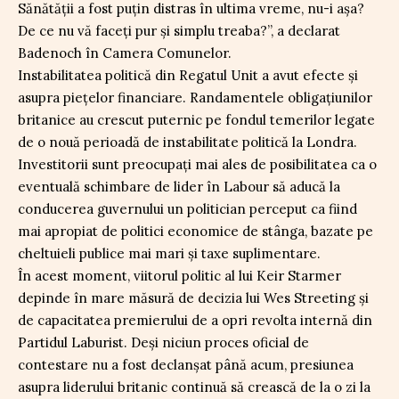
Sănătății a fost puțin distras în ultima vreme, nu-i așa?
De ce nu vă faceți pur și simplu treaba?”, a declarat
Badenoch în Camera Comunelor.
Instabilitatea politică din Regatul Unit a avut efecte și
asupra piețelor financiare. Randamentele obligațiunilor
britanice au crescut puternic pe fondul temerilor legate
de o nouă perioadă de instabilitate politică la Londra.
Investitorii sunt preocupați mai ales de posibilitatea ca o
eventuală schimbare de lider în Labour să aducă la
conducerea guvernului un politician perceput ca fiind
mai apropiat de politici economice de stânga, bazate pe
cheltuieli publice mai mari și taxe suplimentare.
În acest moment, viitorul politic al lui Keir Starmer
depinde în mare măsură de decizia lui Wes Streeting și
de capacitatea premierului de a opri revolta internă din
Partidul Laburist. Deși niciun proces oficial de
contestare nu a fost declanșat până acum, presiunea
asupra liderului britanic continuă să crească de la o zi la