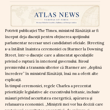
Potrivit publicației The Times, ministrul Sănătății ar fi
început deja discuții pentru obținerea sprijinului
parlamentar necesar unei candidaturi oficiale. Streeting
s-a întâlnit înaintea ceremoniei cu Starmer la Downing
Street, într-o discuție care a alimentat speculațiile
privind o ruptură în interiorul guvernului. Biroul
premierului a transmis ulterior că Starmer are „deplină
încredere” în ministrul Sănătății, însă nu a oferit alte
explicații.
În timpul ceremoniei, regele Charles a prezentat
prioritățile legislative ale executivului britanic, inclusiv
măsuri privind securitatea energetică, apărarea și
relansarea economiei. „Miniștrii mei vor lua decizii care