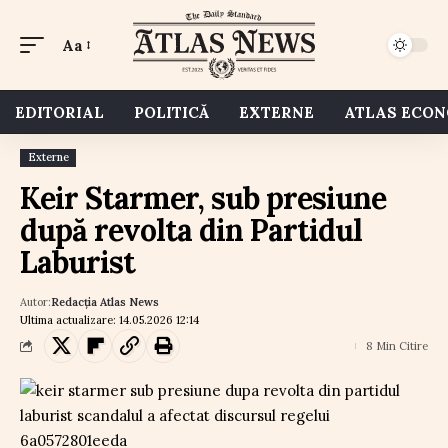
Aa
EDITORIAL
POLITICĂ
EXTERNE
ATLAS ECO
Externe
Keir Starmer, sub presiune
după revolta din Partidul
Laburist
Autor:
Redacția Atlas News
Ultima actualizare: 14.05.2026 12:14
8 Min Citire