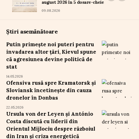
august 2026 în 5 dosare-cheie
09.08.2026
Știri asemănătoare
Putin primește noi puteri pentru
invadarea altor țări, Kievul spune
că agresiunea devine politică de
stat
14.05.2026
Ofensiva rusă spre Kramatorsk și
Sloviansk încetinește din cauza
dronelor în Donbas
22.05.2026
Ursula von der Leyen și António
Costa discută cu liderii din
Orientul Mijlociu despre războiul
din Iran și criza energetică