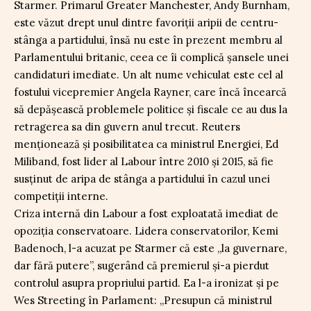
Starmer. Primarul Greater Manchester, Andy Burnham,
este văzut drept unul dintre favoriții aripii de centru-
stânga a partidului, însă nu este în prezent membru al
Parlamentului britanic, ceea ce îi complică șansele unei
candidaturi imediate. Un alt nume vehiculat este cel al
fostului vicepremier Angela Rayner, care încă încearcă
să depășească problemele politice și fiscale ce au dus la
retragerea sa din guvern anul trecut. Reuters
menționează și posibilitatea ca ministrul Energiei, Ed
Miliband, fost lider al Labour între 2010 și 2015, să fie
susținut de aripa de stânga a partidului în cazul unei
competiții interne.
Criza internă din Labour a fost exploatată imediat de
opoziția conservatoare. Lidera conservatorilor, Kemi
Badenoch, l-a acuzat pe Starmer că este „la guvernare,
dar fără putere”, sugerând că premierul și-a pierdut
controlul asupra propriului partid. Ea l-a ironizat și pe
Wes Streeting în Parlament: „Presupun că ministrul