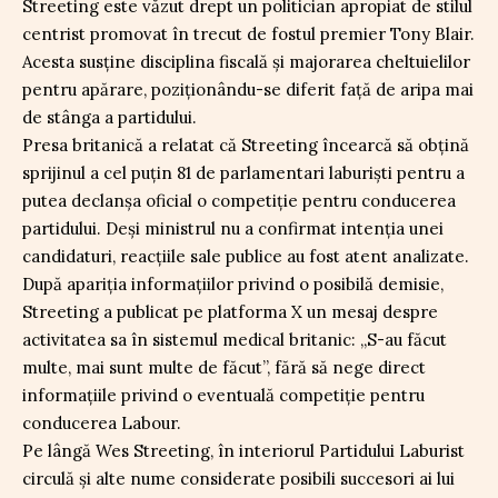
Streeting este văzut drept un politician apropiat de stilul
centrist promovat în trecut de fostul premier Tony Blair.
Acesta susține disciplina fiscală și majorarea cheltuielilor
pentru apărare, poziționându-se diferit față de aripa mai
de stânga a partidului.
Presa britanică a relatat că Streeting încearcă să obțină
sprijinul a cel puțin 81 de parlamentari laburiști pentru a
putea declanșa oficial o competiție pentru conducerea
partidului. Deși ministrul nu a confirmat intenția unei
candidaturi, reacțiile sale publice au fost atent analizate.
După apariția informațiilor privind o posibilă demisie,
Streeting a publicat pe platforma X un mesaj despre
activitatea sa în sistemul medical britanic: „S-au făcut
multe, mai sunt multe de făcut”, fără să nege direct
informațiile privind o eventuală competiție pentru
conducerea Labour.
Pe lângă Wes Streeting, în interiorul Partidului Laburist
circulă și alte nume considerate posibili succesori ai lui