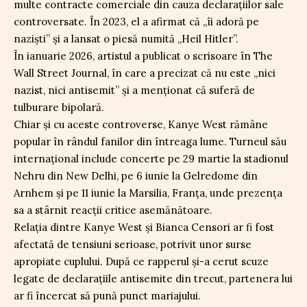
multe contracte comerciale din cauza declarațiilor sale
controversate. În 2023, el a afirmat că „îi adoră pe
naziști” și a lansat o piesă numită „Heil Hitler”.
În ianuarie 2026, artistul a publicat o scrisoare în The
Wall Street Journal, în care a precizat că nu este „nici
nazist, nici antisemit” și a menționat că suferă de
tulburare bipolară.
Chiar și cu aceste controverse, Kanye West rămâne
popular în rândul fanilor din întreaga lume. Turneul său
internațional include concerte pe 29 martie la stadionul
Nehru din New Delhi, pe 6 iunie la Gelredome din
Arnhem și pe 11 iunie la Marsilia, Franța, unde prezența
sa a stârnit reacții critice asemănătoare.
Relația dintre Kanye West și Bianca Censori ar fi fost
afectată de tensiuni serioase, potrivit unor surse
apropiate cuplului. După ce rapperul și-a cerut scuze
legate de declarațiile antisemite din trecut, partenera lui
ar fi încercat să pună punct mariajului.