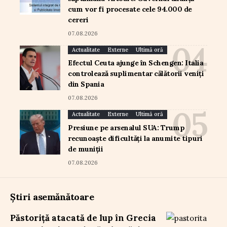
cum vor fi procesate cele 94.000 de
cereri
07.08.2026
Actualitate
Externe
Ultimă oră
Efectul Ceuta ajunge în Schengen: Italia
controlează suplimentar călătorii veniți
din Spania
07.08.2026
Actualitate
Externe
Ultimă oră
Presiune pe arsenalul SUA: Trump
recunoaște dificultăți la anumite tipuri
de muniții
07.08.2026
Știri asemănătoare
Păstoriță atacată de lup în Grecia