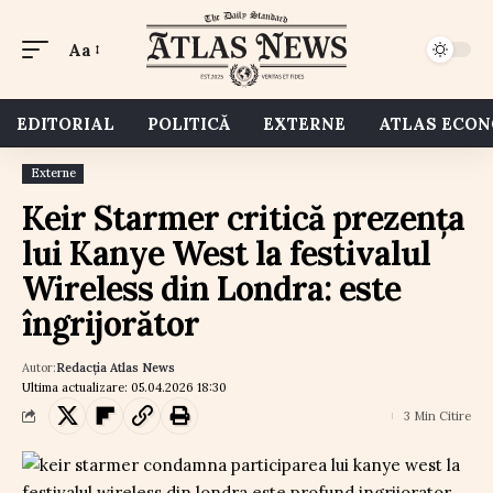
Aa
EDITORIAL
POLITICĂ
EXTERNE
ATLAS ECO
Externe
Keir Starmer critică prezența
lui Kanye West la festivalul
Wireless din Londra: este
îngrijorător
Autor:
Redacția Atlas News
Ultima actualizare: 05.04.2026 18:30
3 Min Citire