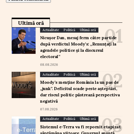
Ultimă oră
Actualitate
Politică
Ultimă oră
Nicușor Dan, mesaj ferm către partide
după verdictul Moody’s: „Renunțați la
agendele politice și la discursul
electoral”
08.08.2026
Actualitate
Politică
Ultimă oră
Moody’s menține România la un pas de
„junk”. Deficitul scade peste așteptări,
dar riscul politic păstrează perspectiva
negativă
07.08.2026
Actualitate
Politică
Ultimă oră
Sistemul e-Terra va fi repornit etapizat
săptămâna viitoare. Guvernul anunță