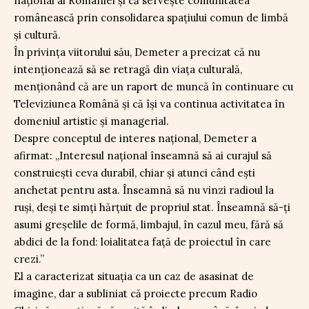
național al României și că servește comunitatea
românească prin consolidarea spațiului comun de limbă
și cultură.
În privința viitorului său, Demeter a precizat că nu
intenționează să se retragă din viața culturală,
menționând că are un raport de muncă în continuare cu
Televiziunea Română și că își va continua activitatea în
domeniul artistic și managerial.
Despre conceptul de interes național, Demeter a
afirmat: „Interesul național înseamnă să ai curajul să
construiești ceva durabil, chiar și atunci când ești
anchetat pentru asta. Înseamnă să nu vinzi radioul la
ruși, deși te simți hărțuit de propriul stat. Înseamnă să-ți
asumi greșelile de formă, limbajul, în cazul meu, fără să
abdici de la fond: loialitatea față de proiectul în care
crezi.”
El a caracterizat situația ca un caz de asasinat de
imagine, dar a subliniat că proiecte precum Radio