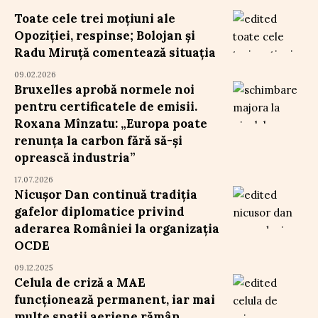
Toate cele trei moțiuni ale
Opoziției, respinse; Bolojan și
Radu Miruță comentează situația
09.02.2026
Bruxelles aprobă normele noi
pentru certificatele de emisii.
Roxana Mînzatu: „Europa poate
renunța la carbon fără să-și
oprească industria”
17.07.2026
Nicușor Dan continuă tradiția
gafelor diplomatice privind
aderarea României la organizația
OCDE
09.12.2025
Celula de criză a MAE
funcționează permanent, iar mai
multe spații aeriene rămân