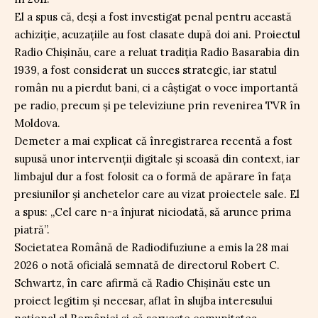
El a spus că, deși a fost investigat penal pentru această
achiziție, acuzațiile au fost clasate după doi ani. Proiectul
Radio Chișinău, care a reluat tradiția Radio Basarabia din
1939, a fost considerat un succes strategic, iar statul
român nu a pierdut bani, ci a câștigat o voce importantă
pe radio, precum și pe televiziune prin revenirea TVR în
Moldova.
Demeter a mai explicat că înregistrarea recentă a fost
supusă unor intervenții digitale și scoasă din context, iar
limbajul dur a fost folosit ca o formă de apărare în fața
presiunilor și anchetelor care au vizat proiectele sale. El
a spus: „Cel care n-a înjurat niciodată, să arunce prima
piatră”.
Societatea Română de Radiodifuziune a emis la 28 mai
2026 o notă oficială semnată de directorul Robert C.
Schwartz, în care afirmă că Radio Chișinău este un
proiect legitim și necesar, aflat în slujba interesului