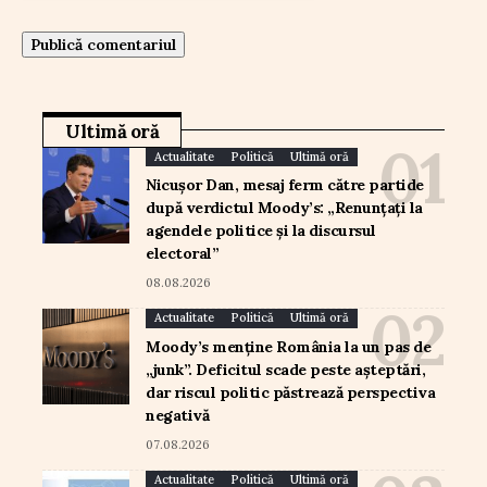
Ultimă oră
Actualitate
Politică
Ultimă oră
Nicușor Dan, mesaj ferm către partide
după verdictul Moody’s: „Renunțați la
agendele politice și la discursul
electoral”
08.08.2026
Actualitate
Politică
Ultimă oră
Moody’s menține România la un pas de
„junk”. Deficitul scade peste așteptări,
dar riscul politic păstrează perspectiva
negativă
07.08.2026
Actualitate
Politică
Ultimă oră