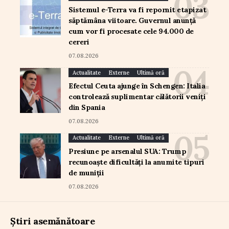
Sistemul e-Terra va fi repornit etapizat
săptămâna viitoare. Guvernul anunță
cum vor fi procesate cele 94.000 de
cereri
07.08.2026
Actualitate
Externe
Ultimă oră
Efectul Ceuta ajunge în Schengen: Italia
controlează suplimentar călătorii veniți
din Spania
07.08.2026
Actualitate
Externe
Ultimă oră
Presiune pe arsenalul SUA: Trump
recunoaște dificultăți la anumite tipuri
de muniții
07.08.2026
Știri asemănătoare