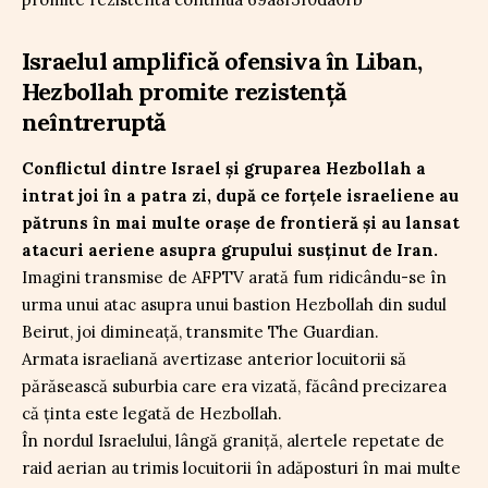
Israelul amplifică ofensiva în Liban,
Hezbollah promite rezistență
neîntreruptă
Conflictul dintre Israel și gruparea Hezbollah a
intrat joi în a patra zi, după ce forțele israeliene au
pătruns în mai multe orașe de frontieră și au lansat
atacuri aeriene asupra grupului susținut de Iran.
Imagini transmise de AFPTV arată fum ridicându-se în
urma unui atac asupra unui bastion Hezbollah din sudul
Beirut, joi dimineață, transmite The Guardian.
Armata israeliană avertizase anterior locuitorii să
părăsească suburbia care era vizată, făcând precizarea
că ținta este legată de Hezbollah.
În nordul Israelului, lângă graniță, alertele repetate de
raid aerian au trimis locuitorii în adăposturi în mai multe