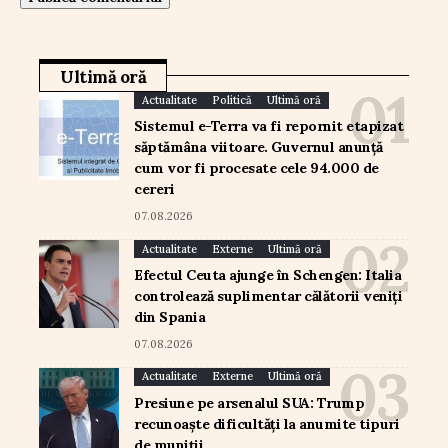
Ultimă oră
Actualitate
Politică
Ultimă oră
Sistemul e-Terra va fi repornit etapizat
săptămâna viitoare. Guvernul anunță
cum vor fi procesate cele 94.000 de
cereri
07.08.2026
Actualitate
Externe
Ultimă oră
Efectul Ceuta ajunge în Schengen: Italia
controlează suplimentar călătorii veniți
din Spania
07.08.2026
Actualitate
Externe
Ultimă oră
Presiune pe arsenalul SUA: Trump
recunoaște dificultăți la anumite tipuri
de muniții