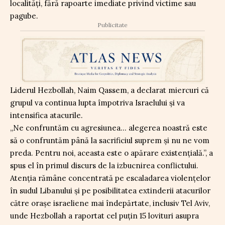
localități, fără rapoarte imediate privind victime sau
pagube.
Publicitate
Liderul Hezbollah, Naim Qassem, a declarat miercuri că
grupul va continua lupta împotriva Israelului și va
intensifica atacurile.
„Ne confruntăm cu agresiunea… alegerea noastră este
să o confruntăm până la sacrificiul suprem și nu ne vom
preda. Pentru noi, aceasta este o apărare existențială.”, a
spus el în primul discurs de la izbucnirea conflictului.
Atenția rămâne concentrată pe escaladarea violențelor
în sudul Libanului și pe posibilitatea extinderii atacurilor
către orașe israeliene mai îndepărtate, inclusiv Tel Aviv,
unde Hezbollah a raportat cel puțin 15 lovituri asupra