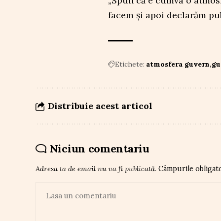
„Spun că e cumva o atmosf
facem și apoi declarăm pub
Etichete:
atmosfera guvern
gu
Distribuie acest articol
Niciun comentariu
Adresa ta de email nu va fi publicată.
Câmpurile obligat