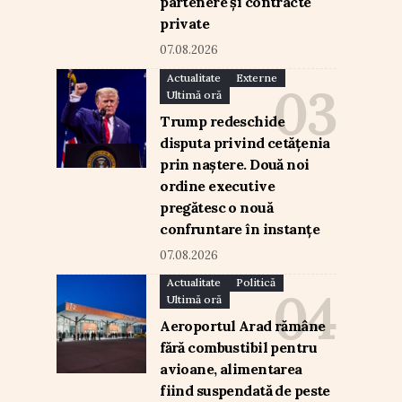
partenere și contracte
private
07.08.2026
Actualitate
Externe
Ultimă oră
Trump redeschide
disputa privind cetățenia
prin naștere. Două noi
ordine executive
pregătesc o nouă
confruntare în instanțe
07.08.2026
Actualitate
Politică
Ultimă oră
Aeroportul Arad rămâne
fără combustibil pentru
avioane, alimentarea
fiind suspendată de peste