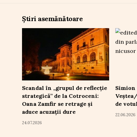
Știri asemănătoare
Scandal în „grupul de reflecție
Simion 
strategică” de la Cotroceni:
Veștea/
Oana Zamfir se retrage și
de votu
aduce acuzații dure
22.06.2026
24.07.2026