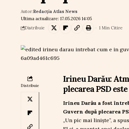
Autor:
Redacția Atlas News
Ultima actualizare: 17.05.2026 14:05
1 Min Citire
Distribuie
Irineu Darău: Atm
Distribuie
plecarea PSD este 
Irineu Darău a fost într
Guvern după plecarea PS
„Un pic mai liniște”, a sp
El și-a nuanțat apoi declara