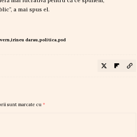
eră mai lucrativă pentru că ce spunem,
lic”, a mai spus el.
vern
irineu darau
politica
psd
orii sunt marcate cu
*