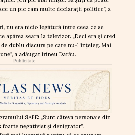
ace un pic cam multe declarații politice”, a
i, nu era nicio legătură între ceea ce se
e apărea seara la televizor. „Deci era și cred
l de dublu discurs pe care nu-l înțeleg. Mai
une”, a adăugat Irineu Darău.
Publicitate
gramului SAFE: „Sunt câteva personaje din
foarte negativist și denigrator”.