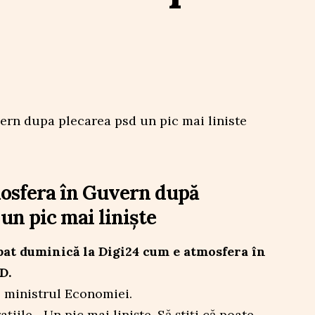
osfera în Guvern după
un pic mai liniște
ebat duminică la Digi24 cum e atmosfera în
D.
us ministrul Economiei.
țiile. „Un pic mai liniște. Să știți că poate