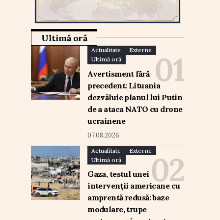
Ultimă oră
Actualitate
Externe
Ultimă oră
Avertisment fără
precedent: Lituania
dezvăluie planul lui Putin
de a ataca NATO cu drone
ucrainene
07.08.2026
Actualitate
Externe
Ultimă oră
Gaza, testul unei
intervenții americane cu
amprentă redusă: baze
modulare, trupe