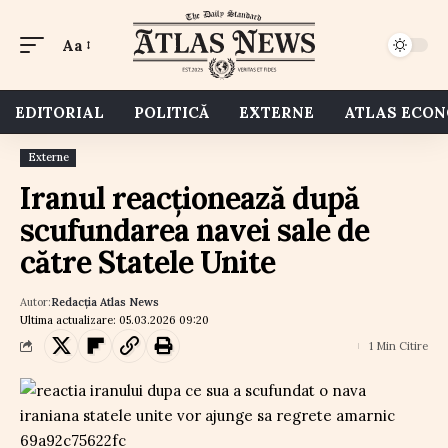
Aa
EDITORIAL
POLITICĂ
EXTERNE
ATLAS ECO
Externe
Iranul reacționează după
scufundarea navei sale de
către Statele Unite
Autor:
Redacția Atlas News
Ultima actualizare: 05.03.2026 09:20
1 Min Citire