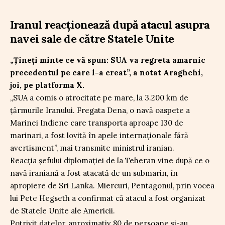
Iranul reacționează după atacul asupra
navei sale de către Statele Unite
„Țineți minte ce vă spun: SUA va regreta amarnic
precedentul pe care l-a creat”, a notat Araghchi,
joi, pe platforma X.
„SUA a comis o atrocitate pe mare, la 3.200 km de
țărmurile Iranului. Fregata Dena, o navă oaspete a
Marinei Indiene care transporta aproape 130 de
marinari, a fost lovită în apele internaționale fără
avertisment”, mai transmite ministrul iranian.
Reacția șefului diplomației de la Teheran vine după ce o
navă iraniană a fost atacată de un submarin, în
apropiere de Sri Lanka. Miercuri, Pentagonul, prin vocea
lui Pete Hegseth a confirmat că atacul a fost organizat
de Statele Unite ale Americii.
Potrivit datelor, aproximativ 80 de persoane și-au