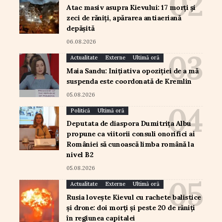
Atac masiv asupra Kievului: 17 morți și
zeci de răniți, apărarea antiaeriană
depășită
06.08.2026
Actualitate
Externe
Ultimă oră
Maia Sandu: Inițiativa opoziției de a mă
suspenda este coordonată de Kremlin
05.08.2026
Politică
Ultimă oră
Deputata de diaspora Dumitrița Albu
propune ca viitorii consuli onorifici ai
României să cunoască limba română la
nivel B2
05.08.2026
Actualitate
Externe
Ultimă oră
Rusia lovește Kievul cu rachete balistice
și drone: doi morți și peste 20 de răniți
în regiunea capitalei