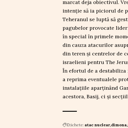
marcat deja obiectivul. Vr
intenţie să ia piciorul de p
Teheranul se luptă să gest
pagubelor provocate lideri
în special în primele mome
din cauza atacurilor asup
din teren şi centrelor de c
israelieni pentru The Jeru
În efortul de a destabiliza
a reprima eventualele prot
instalaţiile aparţinând Gard
acestora, Basij, ci şi secţii
Etichete:
atac nuclear
dimona