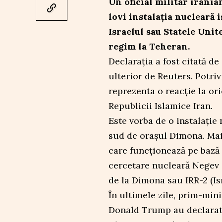
Un oficial militar irania
lovi instalația nucleară 
Israelul sau Statele Uni
regim la Teheran.
Declarația a fost citată de
ulterior de Reuters. Potrivi
reprezenta o reacție la ori
Republicii Islamice Iran.
Este vorba de o instalaţie 
sud de oraşul Dimona. Mai 
care funcţionează pe bază 
cercetare nucleară Negev
de la Dimona sau IRR-2 (Is
În ultimele zile, prim-min
Donald Trump au declarat 