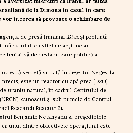
n a avertizat miercuri că Iranul ar putea
israeliană de la Dimona în cazul în care
te vor încerca să provoace o schimbare de
 agenția de presă iraniană ISNA și preluată
t oficialului, o astfel de acțiune ar
ce tentativă de destabilizare politică a
nucleară secretă situată în deşertul Negev, la
precis, este un reactor cu apă grea (D2O),
de uraniu natural, în cadrul Centrului de
 (NRCN), cunoscut şi sub numele de Centrul
rael Research Reactor-2).
istrul Benjamin Netanyahu şi preşedintele
că unul dintre obiectivele operaţiunii este