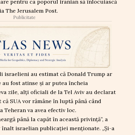
sare pentru ca poporul iranian să înlocuiască
ia The Jerusalem Post.
Publicitate
li israelieni au estimat că Donald Trump ar
 au fost atinse şi ar putea încheia
a zile, alţi oficiali de la Tel Aviv au declarat
 că SUA vor rămâne în luptă până când
 Teheran va avea efectiv loc.
argă până la capăt în această privinţă”, a
 înalt israelian publicaţiei menţionate. „Şi-a