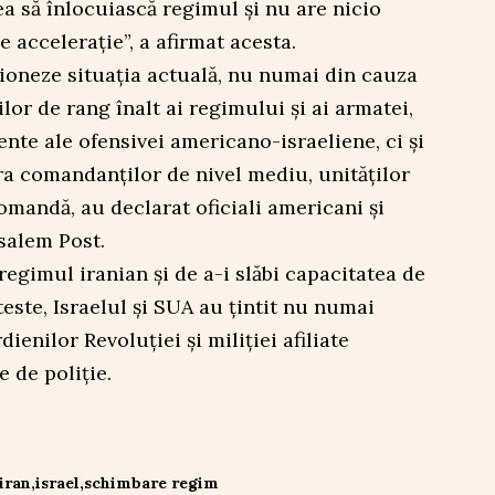
ea să înlocuiască regimul şi nu are nicio
e acceleraţie”, a afirmat acesta.
ioneze situaţia actuală, nu numai din cauza
lor de rang înalt ai regimului şi ai armatei,
nte ale ofensivei americano-israeliene, ci şi
ra comandanţilor de nivel mediu, unităţilor
omandă, au declarat oficiali americani şi
salem Post.
 regimul iranian şi de a-i slăbi capacitatea de
este, Israelul şi SUA au ţintit nu numai
ienilor Revoluţiei şi miliţiei afiliate
le de poliţie.
iran
israel
schimbare regim