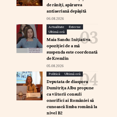
de răniți, apărarea
antiaeriană depășită
06.08.2026
Actualitate
Externe
Ultimă oră
Maia Sandu: Inițiativa
opoziției de a mă
suspenda este coordonată
de Kremlin
05.08.2026
Politică
Ultimă oră
Deputata de diaspora
Dumitrița Albu propune
ca viitorii consuli
onorifici ai României să
cunoască limba română la
nivel B2