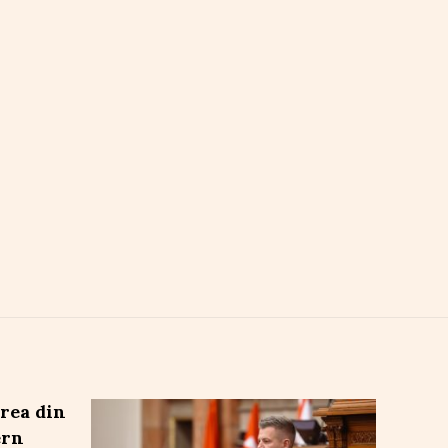
irea din
ern