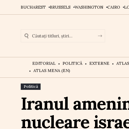
BUCHAREST
BRUSSELS
WASHINGTON
CAIRO
L
EDITORIAL
POLITICĂ
EXTERNE
ATLA
ATLAS MENA (EN)
Politică
Iranul amenin
nucleare isra