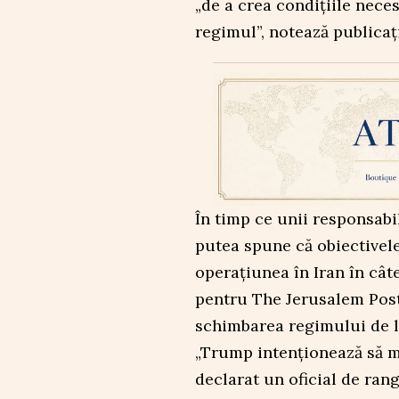
„de a crea condiţiile nece
regimul”, notează publicaţ
În timp ce unii responsabi
putea spune că obiectivele
operaţiunea în Iran în câtev
pentru The Jerusalem Post
schimbarea regimului de la
„Trump intenţionează să me
declarat un oficial de rang