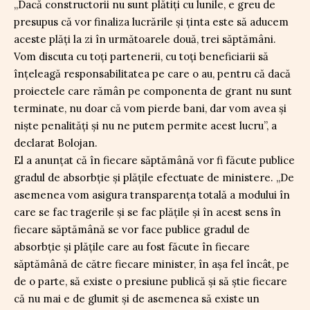
„Dacă constructorii nu sunt plătiți cu lunile, e greu de
presupus că vor finaliza lucrările și ținta este să aducem
aceste plăți la zi în următoarele două, trei săptămâni.
Vom discuta cu toți partenerii, cu toți beneficiarii să
înțeleagă responsabilitatea pe care o au, pentru că dacă
proiectele care rămân pe componenta de grant nu sunt
terminate, nu doar că vom pierde bani, dar vom avea și
niște penalități și nu ne putem permite acest lucru”, a
declarat Bolojan.
El a anunțat că în fiecare săptămână vor fi făcute publice
gradul de absorbție și plățile efectuate de ministere. „De
asemenea vom asigura transparența totală a modului în
care se fac tragerile și se fac plățile și în acest sens în
fiecare săptămână se vor face publice gradul de
absorbție și plățile care au fost făcute în fiecare
săptămână de către fiecare minister, în așa fel încât, pe
de o parte, să existe o presiune publică și să știe fiecare
că nu mai e de glumit și de asemenea să existe un