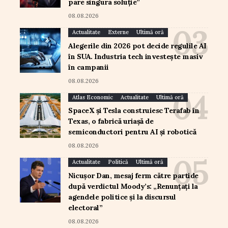
pare singura soluție”
08.08.2026
Actualitate
Externe
Ultimă oră
Alegerile din 2026 pot decide regulile AI
în SUA. Industria tech investește masiv
în campanii
08.08.2026
Atlas Economic
Actualitate
Ultimă oră
SpaceX și Tesla construiesc Terafab în
Texas, o fabrică uriașă de
semiconductori pentru AI și robotică
08.08.2026
Actualitate
Politică
Ultimă oră
Nicușor Dan, mesaj ferm către partide
după verdictul Moody’s: „Renunțați la
agendele politice și la discursul
electoral”
08.08.2026