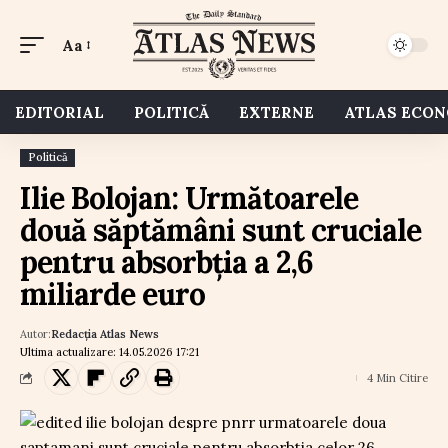
Aa
EDITORIAL
POLITICĂ
EXTERNE
ATLAS ECO
Politică
Ilie Bolojan: Următoarele
două săptămâni sunt cruciale
pentru absorbția a 2,6
miliarde euro
Autor:
Redacția Atlas News
Ultima actualizare: 14.05.2026 17:21
4 Min Citire