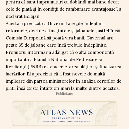
pentru că sunt împrumuturi cu dobândi mai bune decât
cele de piață și în condiții de rambursare avantajoase”, a
declarat Bolojan.
Acesta a precizat că Guvernul are „de îndeplinit
reformele, deci de atins țintele și jaloanele”, astfel încât
Comisia Europeană să poată vira banii. Guvernul are
peste 35 de jaloane care încă trebuie îndeplinite.
Premierul interimar a adăugat că o altă componentă
importantă a Planului Național de Redresare și
Reziliență (PNRR) este accelerarea plăților și finalizarea
lucrărilor. El a precizat că a fost nevoie de multă
implicare din partea ministerelor în analiza cererilor de
plăți, însă există întârzieri mari la multe dintre acestea.
Publicitate